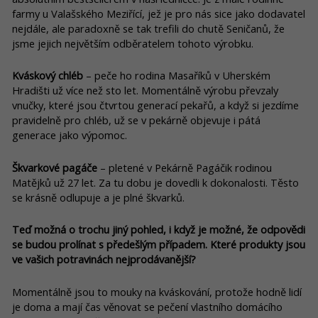
farmy u Valašského Meziřící, jež je pro nás sice jako dodavatel
nejdále, ale paradoxně se tak trefili do chutě Seničanů, že
jsme jejich největším odběratelem tohoto výrobku.
Kváskový chléb
– peče ho rodina Masaříků v Uherském
Hradišti už více než sto let. Momentálně výrobu převzaly
vnučky, které jsou čtvrtou generací pekařů, a když si jezdíme
pravidelně pro chléb, už se v pekárně objevuje i pátá
generace jako výpomoc.
Škvarkové pagáče
– pletené v Pekárně Pagáčik rodinou
Matějků už 27 let. Za tu dobu je dovedli k dokonalosti. Těsto
se krásně odlupuje a je plné škvarků.
Teď možná o trochu jiný pohled, i když je možné, že odpovědi
se budou prolínat s předešlým případem. Které produkty jsou
ve vašich potravinách nejprodávanější?
Momentálně jsou to mouky na kváskování, protože hodně lidí
je doma a mají čas věnovat se pečení vlastního domácího