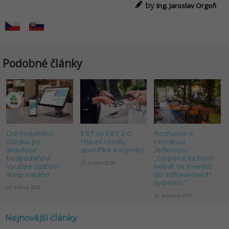
by
Ing. Jaroslav Orgoň
Podobné články
Od mobilního
EET vs EET 2.0:
Rozhovor s
číšníka po
Hlavní rozdíly,
Monikou
skladové
specifika a výjimky
Ježkovou:
hospodářství.
„Doporučila bych
23. dubna 2026
Využijte systém
nebát se investic
iKelp naplno
do softwarových
systémů.“
03. května 2026
16. prosince 2021
Nejnovější články