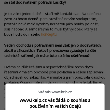
se stal dodavatelem potravin Lasičky?
Je to velmi jednoduché – stačí mě kontaktovat. Na telefonu
jsem 24 hodin denně. Jsem otevřená novým spolupracím,
protože nové malé výrobny nerostou jako houby po dešti,
spíš naopak. A samozřejmě to musí být výrobek, který se
bude hodit do našeho
konceptu
.
Vedení obchodu s potravinami není však jen o dodavatelích,
zboží a zákaznících. Taková provozovna vyžaduje i určité
technické zařízení. Jak máte tuto stránku ošetřenou?
Dvěma nejdůležitějšími a nejpotřebnějšími technickými
řešeními v malém obchodě jsou pokladna a řešení zapisování
objednávek od zákazníků. V minulosti jsem používala klasickou
pokladnu Quorion, ale čím víc se mi obchod rozrůstal, tím víc
jsem viděla její nedostatky. Nemluvě o tom, že servis se mi
Vítá vás www.ikelp.cz
zdál velmi drahý. Časem se rozbila a kromě účtování
zákazníkům toto řešení neposkytovalo nic jiného.
www.ikelp.cz vás žádá o souhlas s
používáním vašich údajů
Jak jsem už řekla, deset let jsem pracovala v korporátních