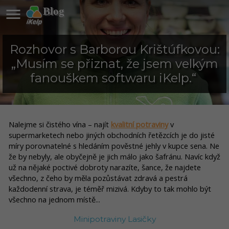

Blog
Rozhovor s Barborou Krištúfkovou:
„Musím se přiznat, že jsem velkým
fanouškem softwaru iKelp.“
Nalejme si čistého vína – najít
kvalitní potraviny
v
supermarketech nebo jiných obchodních řetězcích je do jisté
míry porovnatelné s hledáním pověstné jehly v kupce sena. Ne
že by nebyly, ale obyčejně je jich málo jako šafránu. Navíc když
už na nějaké poctivé dobroty narazíte, šance, že najdete
všechno, z čeho by měla pozůstávat zdravá a pestrá
každodenní strava, je téměř mizivá. Kdyby to tak mohlo být
všechno na jednom místě...
Minipotraviny Lasičky