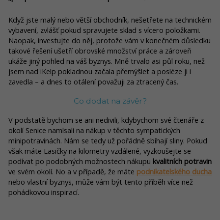
Když jste malý nebo větší obchodník, nešetřete na technickém
vybavení, zvlášť pokud spravujete sklad s vícero položkami.
Naopak, investujte do něj, protože vám v konečném důsledku
takové řešení ušetří obrovské množství práce a zároveň
ukáže jiný pohled na váš byznys. Mně trvalo asi půl roku, než
jsem nad iKelp pokladnou začala přemýšlet a posléze ji i
zavedla – a dnes to otálení považuji za ztracený čas.
Co dodat na závěr?
V podstatě bychom se ani nedivili, kdybychom své čtenáře z
okolí Senice namlsali na nákup v těchto sympatických
minipotravinách. Nám se tedy už pořádně sbíhají sliny. Pokud
však máte Lasičky na kilometry vzdálené, vyzkoušejte se
podívat po podobných možnostech nákupu
kvalitních potravin
ve svém okolí. No a v případě, že máte
podnikatelského ducha
nebo vlastní byznys, může vám být tento příběh více než
pohádkovou inspirací.