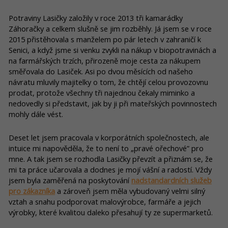
Potraviny Lasičky založily v roce 2013 tři kamarádky
Záhoračky a celkem slušně se jim rozběhly. Já jsem se v roce
2015 přistěhovala s manželem po pár letech v zahraničí k
Senici, a když jsme si venku zvykli na nákup v biopotravinách a
na farmářských trzích, přirozeně moje cesta za nákupem
směřovala do Lasiček. Asi po dvou měsících od našeho
návratu mluvily majitelky o tom, že chtějí celou provozovnu
prodat, protože všechny tři najednou čekaly miminko a
nedovedly si představit, jak by ji při mateřských povinnostech
mohly dále vést.
Deset let jsem pracovala v korporátních společnostech, ale
intuice mi napověděla, že to není to „pravé ořechové” pro
mne. A tak jsem se rozhodla Lasičky převzít a přiznám se, že
mi ta práce učarovala a dodnes je mojí vášní a radostí. Vždy
jsem byla zaměřená na poskytování
nadstandardních služeb
pro zákazníka
a zároveň jsem měla vybudovaný velmi silný
vztah a snahu podporovat malovýrobce, farmáře a jejich
výrobky, které kvalitou daleko přesahují ty ze supermarketů.