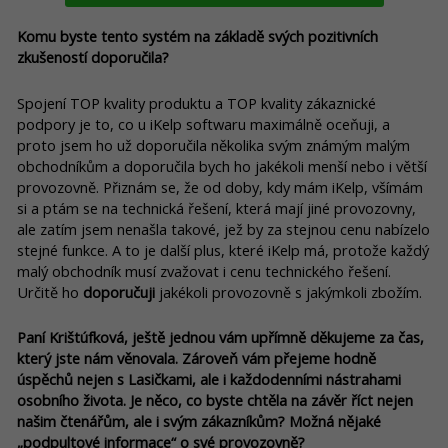
Komu byste tento systém na základě svých pozitivních
zkušeností doporučila?
Spojení TOP kvality produktu a TOP kvality zákaznické
podpory je to, co u iKelp softwaru maximálně oceňuji, a
proto jsem ho už doporučila několika svým známým malým
obchodníkům a doporučila bych ho jakékoli menší nebo i větší
provozovně. Přiznám se, že od doby, kdy mám iKelp, všímám
si a ptám se na technická řešení, která mají jiné provozovny,
ale zatím jsem nenašla takové, jež by za stejnou cenu nabízelo
stejné funkce. A to je další plus, které iKelp má, protože každý
malý obchodník musí zvažovat i cenu technického řešení.
Určitě ho
doporučuji
jakékoli provozovně s jakýmkoli zbožím.
Paní Krištúfková, ještě jednou vám upřímně děkujeme za čas,
který jste nám věnovala. Zároveň vám přejeme hodně
úspěchů nejen s Lasičkami, ale i každodenními nástrahami
osobního života. Je něco, co byste chtěla na závěr říct nejen
našim čtenářům, ale i svým zákazníkům? Možná nějaké
„podpultové informace“ o své provozovně?