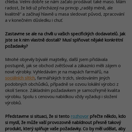
chleba. Velmi dobře se nám začalo prodávat také maso. Mám
radost, že lidi už přecházejí na princip „raději méně, ale
kvalitně” a začínají hlavně u masa sledovat původ, zpracování
a v konečném důsledku i chuť.
Zastavme se ale na chvíli u vašich specifických dodavatelů. Jak
jste se k nim vlastně dostali? Musí splňovat nějaké konkrétní
požadavky?
Mnohé objevily bývalé majitelky, další jsem přidávala
postupně, jak se obchod zvětšoval a zákazníci měli zájem o
nové výrobky. Vyhledávám je na mapách farmářů, na
sociálních sítích
, farmářských trzích, sledováním jiných
podobných obchůdků, případně se ozvou lokální výrobci z
okolí Senice. Základním požadavkem je samozřejmě kvalita
výrobku. Spolu s cenovou nabídkou vždy vyžaduji i složení
výrobků.
Představme si situaci, že si tento
rozhovor
přečte někdo, kdo
si myslí, že může vaší provozovně nabídnout přesně takový
produkt, který splňuje vaše požadavky. Co by měl udělat, aby