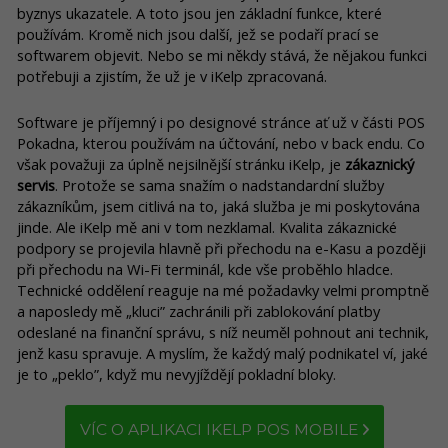
byznys ukazatele. A toto jsou jen základní funkce, které
používám. Kromě nich jsou další, jež se podaří prací se
softwarem objevit. Nebo se mi někdy stává, že nějakou funkci
potřebuji a zjistím, že už je v iKelp zpracovaná.
Software je příjemný i po designové stránce ať už v části POS
Pokadna, kterou používám na účtování, nebo v back endu. Co
však považuji za úplně nejsilnější stránku iKelp, je
zákaznický
servis
. Protože se sama snažím o nadstandardní služby
zákazníkům, jsem citlivá na to, jaká služba je mi poskytována
jinde. Ale iKelp mě ani v tom nezklamal. Kvalita zákaznické
podpory se projevila hlavně při přechodu na e-Kasu a později
při přechodu na Wi-Fi terminál, kde vše proběhlo hladce.
Technické oddělení reaguje na mé požadavky velmi promptně
a naposledy mě „kluci” zachránili při zablokování platby
odeslané na finanční správu, s níž neuměl pohnout ani technik,
jenž kasu spravuje. A myslím, že každý malý podnikatel ví, jaké
je to „peklo”, když mu nevyjíždějí pokladní bloky.
VÍC O APLIKACI IKELP POS MOBILE