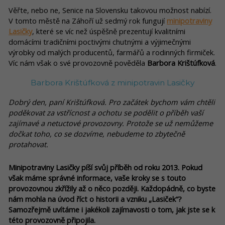
Věřte, nebo ne, Senice na Slovensku takovou možnost nabízí.
V tomto městě na Záhoří už sedmý rok fungují
minipotraviny
Lasičky
, které se víc než úspěšně prezentují kvalitními
domácími tradičními poctivými chutnými a výjimečnými
výrobky od malých producentů, farmářů a rodinných firmiček.
Víc nám však o své provozovně pověděla
Barbora Krištúfková
.
Barbora Krištúfková z minipotravin Lasičky
Dobrý den, paní Krištúfková. Pro začátek bychom vám chtěli
poděkovat za vstřícnost a ochotu se podělit o příběh vaší
zajímavé a netuctové provozovny. Protože se už nemůžeme
dočkat toho, co se dozvíme, nebudeme to zbytečně
protahovat.
Minipotraviny Lasičky píší svůj příběh od roku 2013. Pokud
však máme správné informace, vaše kroky se s touto
provozovnou zkřížily až o něco později. Každopádně, co byste
nám mohla na úvod říct o historii a vzniku „Lasiček“?
Samozřejmě uvítáme i jakékoli zajímavosti o tom, jak jste se k
této provozovně připojila.