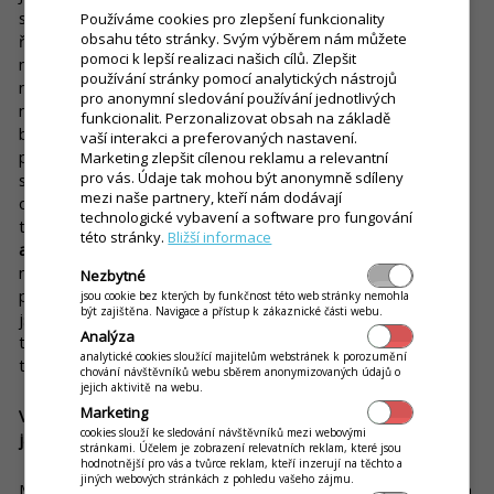
společnostech, kde jsem se setkala s mnohými softwarovými
Používáme cookies pro zlepšení funkcionality
obsahu této stránky. Svým výběrem nám můžete
řešeními a aplikacemi. Zároveň jsem velmi zaměřená na
pomoci k lepší realizaci našich cílů. Zlepšit
maximální efektivitu práce, a tak jsem přirozeně inklinovala k
používání stránky pomocí analytických nástrojů
novému technickému řešení. Přiznám se, že jsem si sama
pro anonymní sledování používání jednotlivých
nevyhledávala, jaká je nabídka na trhu, ale oslovila mě
funkcionalit. Perzonalizovat obsah na základě
bigboardová reklama v Bratislavě přesně v době, kdy jsem
vaší interakci a preferovaných nastavení.
přemýšlela o změně (a že náhody neexistují...). Prohlédla jsem
Marketing zlepšit cílenou reklamu a relevantní
pro vás. Údaje tak mohou být anonymně sdíleny
si stránku, která byla velmi jednoduše zpracovaná a
mezi naše partnery, kteří nám dodávají
obsahovala všechny potřebné informace. Měla jsem pár
technologické vybavení a software pro fungování
telefonátů s obchodním zástupcem, stáhla si zkušební verzi
této stránky.
Bližší informace
aplikace iKelp Pokladna
, vyzkoušela si její funkce a následně
nakoupila hardware (notebook, dotykový monitor, fiskální
Nezbytné
pokladnu, klávesnici). Zapojení jsem zvládla sama, protože
jsou cookie bez kterých by funkčnost této web stránky nemohla
být zajištěna. Navigace a přístup k zákaznické části webu.
jsem celkem technicky zdatná, ale myslím, že kdokoli s
Analýza
technickými základy by to zvládl také, což je obrovská výhoda
analytické cookies sloužící majitelům webstránek k porozumění
tohoto řešení.
chování návštěvníků webu sběrem anonymizovaných údajů o
jejich aktivitě na webu.
Marketing
V čem vidíte největší výhody pokladního systému, respektive
cookies slouží ke sledování návštěvníků mezi webovými
jak jste s ním spokojená?
stránkami. Účelem je zobrazení relevatních reklam, které jsou
hodnotnější pro vás a tvůrce reklam, kteří inzerují na těchto a
jiných webových stránkách z pohledu vašeho zájmu.
Musím se přiznat, že jsem velkým fanouškem softwaru iKelp a