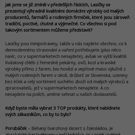
Jak jsme se již zmínili v předešlých řádcích, Lasičky se
prezentují výhradně kvalitními domácími výrobky od malých
producentů, farmářů a rodinných firmiček, které jsou zároveň
tradiční, poctivé, chutné a výjimečné. Co všechno si pod
takovým sortimentem můžeme představit?
Lasičky jsou minipotraviny, takže u nás najdete všechno, co k
dennodennímu stravování a vaření potřebujete (plus něco
navíc, co v supermarketech nenajdete), avšak ve vyšší kvalitě.
Kváskový chléb z řemeslné pekárny, ovčí, kozí a kravské
výrobky přímo z farem, bio hovězí a vepřové maso výlučně z
malých rodinných farem v okolí, drůbež ze Slovenska, uzeniny
bez éček a celý sortiment suchého zboží od malých výrobců a
zpracovatelů, jež v supermarketech nenajdete. A co
nenajdete na polích, umíme sehnat u našich dodavatelů.
Když byste měla vybrat 3 TOP produkty, které nabídnete
svých zákazníkům, co by to bylo?
Porubáček
– šlehaný tvarohový dezert s čokoládou. Je
absolutním bestsellerem v naší ledničce. Je z malé rodinné