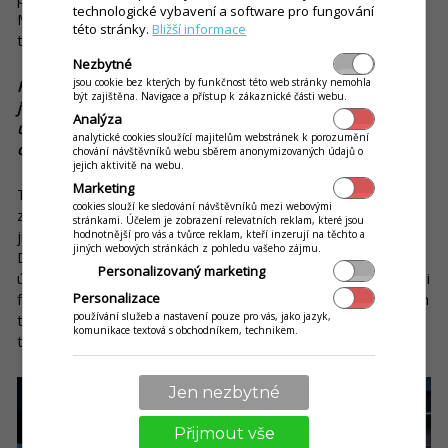
technologické vybavení a software pro fungování
Mimochodem, vítěz minulého ročníku dokázal sníst tento
této stránky.
Bližší informace
téměř 600 gramů vážící burger za méně než jednu minutu.
Nezbytné
jsou cookie bez kterých by funkčnost této web stránky nemohla
Kromě této originální soutěže evidujeme z vaší stránky i
být zajištěna. Navigace a přístup k zákaznické části webu.
jinou, neméně zajímavou soutěž – Tattoo challenge. Jelikož
Analýza
už skončila, jak ji s odstupem času hodnotíte? Co bylo jejím
analytické cookies sloužící majitelům webstránek k porozumění
cílem? Naplnila vaše očekávání?
chování návštěvníků webu sběrem anonymizovaných údajů o
jejich aktivitě na webu.
Marketing
Tattoo challenge byl o tom, že si od nás kdokoliv z našich
cookies slouží ke sledování návštěvníků mezi webovými
zákazníků mohl vypůjčit tetovačku s naším logem, aplikovat si
stránkami. Účelem je zobrazení relevatních reklam, které jsou
ji kamkoliv na své tělo a poslat nám nějakou zajímavou fotku.
hodnotnější pro vás a tvůrce reklam, kteří inzerují na těchto a
jiných webových stránkách z pohledu vašeho zájmu.
Do soutěže se zapojila asi třicítka lidí, což považuji docela za
Personalizovaný marketing
úspěch, a poslali nám opravdu zajímavé a kreativní fotky. Sami
Personalizace
fanoušci pak na sociálních sítích rozhodli o vítězích. Bylo kolem
používání služeb a nastavení pouze pro vás, jako jazyk,
toho trochu rozruchu, ale hlavně spousta legrace a zábavy. A
komunikace textová s obchodníkem, technikem.
to je vlastně to, o co nám u tohoto typu akcí jde.
Jen nezbytné
Přijmout vše