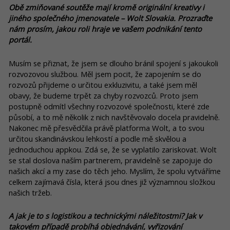
Obě zmiňované soutěže mají kromě originální kreativy i
jiného společného jmenovatele – Wolt Slovakia. Prozraďte
nám prosím, jakou roli hraje ve vašem podnikání tento
portál.
Musím se přiznat, že jsem se dlouho bránil spojení s jakoukoli
rozvozovou službou. Měl jsem pocit, že zapojením se do
rozvozů přijdeme o určitou exkluzivitu, a také jsem měl
obavy, že budeme trpět za chyby rozvozců. Proto jsem
postupně odmítl všechny rozvozové společnosti, které zde
působí, a to mě několik z nich navštěvovalo docela pravidelně.
Nakonec mě přesvědčila právě platforma Wolt, a to svou
určitou skandinávskou lehkostí a podle mě skvělou a
jednoduchou appkou. Zdá se, že se vyplatilo zariskovat. Wolt
se stal doslova naším partnerem, pravidelně se zapojuje do
našich akcí a my zase do těch jeho. Myslím, že spolu vytváříme
celkem zajímavá čísla, která jsou dnes již významnou složkou
našich tržeb.
A jak je to s logistikou a technickými náležitostmi? Jak v
takovém případě probíhá objednávání, vyřizování