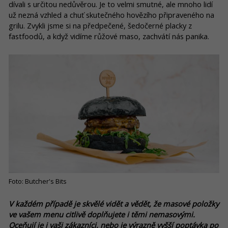
dívali s určitou nedůvěrou. Je to velmi smutné, ale mnoho lidí
už nezná vzhled a chuť skutečného hovězího připraveného na
grilu. Zvykli jsme si na předpečené, šedočerné placky z
fastfoodů, a když vidíme růžové maso, zachvátí nás panika.
Foto: Butcher's Bits
V každém případě je skvělé vidět a vědět, že masové položky
ve vašem menu citlivě doplňujete i těmi nemasovými.
Oceňují je i vaši zákazníci, nebo je výrazně vyšší poptávka po