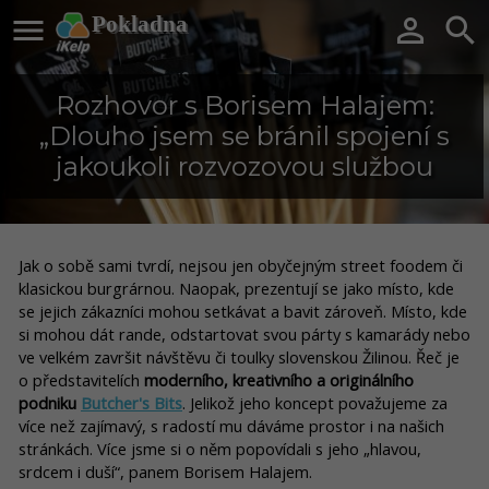

Pokladna


Rozhovor s Borisem Halajem:
„Dlouho jsem se bránil spojení s
jakoukoli rozvozovou službou
Jak o sobě sami tvrdí, nejsou jen obyčejným street foodem či
klasickou burgrárnou. Naopak, prezentují se jako místo, kde
se jejich zákazníci mohou setkávat a bavit zároveň. Místo, kde
si mohou dát rande, odstartovat svou párty s kamarády nebo
ve velkém završit návštěvu či toulky slovenskou Žilinou. Řeč je
o představitelích
moderního, kreativního a originálního
podniku
Butcher's Bits
. Jelikož jeho koncept považujeme za
více než zajímavý, s radostí mu dáváme prostor i na našich
stránkách. Více jsme si o něm popovídali s jeho „hlavou,
srdcem i duší“, panem Borisem Halajem.