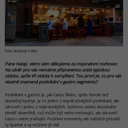
Foto: Butcher's Bits
Pane Halaji, velmi vám děkujeme za inspirativní rozhovor.
Na závěr pro vás nemáme připravenou zcela typickou
otázku, spíše tři otázky k zamyšlení. Tou první je, co pro vás
vlastně znamená podnikání v gastro segmentu?
Podnikání v gastru je, jak často říkám, spíše řehole než
skutečný byznys. Je to jedno z nejnáročnějších podnikání, ale
zároveň i jedno z nejkrásnějších. Zpětnou vazbu dostáváte
téměř okamžitě, což může být velmi motivující, ale zároveň
často i velmi zraňující. Pozitivní momenty ale naštěstí převáží
ty špatné a vy můžete jít dál.