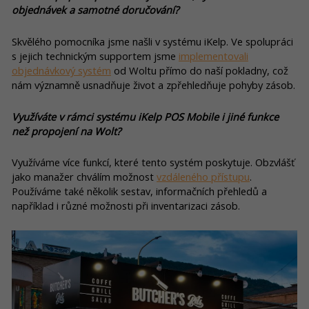
objednávek a samotné doručování?
Skvělého pomocníka jsme našli v systému iKelp. Ve spolupráci
s jejich technickým supportem jsme
implementovali
objednávkový systém
od Woltu přímo do naší pokladny, což
nám významně usnadňuje život a zpřehledňuje pohyby zásob.
Využíváte v rámci systému iKelp POS Mobile i jiné funkce
než propojení na Wolt?
Využíváme více funkcí, které tento systém poskytuje. Obzvlášť
jako manažer chválím možnost
vzdáleného přístupu
.
Používáme také několik sestav, informačních přehledů a
například i různé možnosti při inventarizaci zásob.