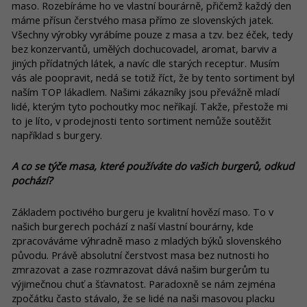
maso. Rozebíráme ho ve vlastní bourárně, přičemž každý den
máme přísun čerstvého masa přímo ze slovenských jatek.
Všechny výrobky vyrábíme pouze z masa a tzv. bez éček, tedy
bez konzervantů, umělých dochucovadel, aromat, barviv a
jiných přídatných látek, a navíc dle starých receptur. Musím
vás ale poopravit, nedá se totiž říct, že by tento sortiment byl
naším TOP lákadlem. Našimi zákazníky jsou převážně mladí
lidé, kterým tyto pochoutky moc neříkají. Takže, přestože mi
to je líto, v prodejnosti tento sortiment nemůže soutěžit
například s burgery.
A co se týče masa, které používáte do vašich burgerů, odkud
pochází?
Základem poctivého burgeru je kvalitní hovězí maso. To v
našich burgerech pochází z naší vlastní bourárny, kde
zpracováváme výhradně maso z mladých býků slovenského
původu. Právě absolutní čerstvost masa bez nutnosti ho
zmrazovat a zase rozmrazovat dává našim burgerům tu
výjimečnou chuť a šťavnatost. Paradoxně se nám zejména
zpočátku často stávalo, že se lidé na naši masovou placku