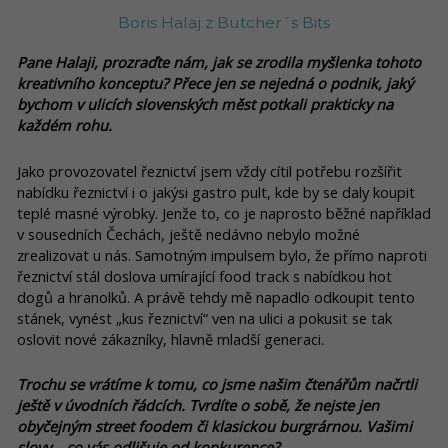
Boris Halaj z Butcher´s Bits
Pane Halaji, prozraďte nám, jak se zrodila myšlenka tohoto
kreativního konceptu? Přece jen se nejedná o podnik, jaký
bychom v ulicích slovenských měst potkali prakticky na
každém rohu.
Jako provozovatel řeznictví jsem vždy cítil potřebu rozšířit
nabídku řeznictví i o jakýsi gastro pult, kde by se daly koupit
teplé masné výrobky. Jenže to, co je naprosto běžné například
v sousedních Čechách, ještě nedávno nebylo možné
zrealizovat u nás. Samotným impulsem bylo, že přímo naproti
řeznictví stál doslova umírající food track s nabídkou hot
dogů a hranolků. A právě tehdy mě napadlo odkoupit tento
stánek, vynést „kus řeznictví“ ven na ulici a pokusit se tak
oslovit nové zákazníky, hlavně mladší generaci.
Trochu se vrátíme k tomu, co jsme našim čtenářům načrtli
ještě v úvodních řádcích. Tvrdíte o sobě, že nejste jen
obyčejným street foodem či klasickou burgrárnou. Vašimi
slovy – co vás odlišuje od konkurence?