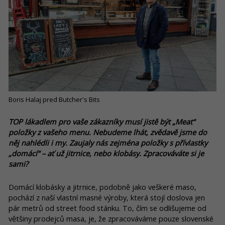
Boris Halaj pred Butcher's Bits
TOP lákadlem pro vaše zákazníky musí jistě být „Meat“
položky z vašeho menu. Nebudeme lhát, zvědavě jsme do
něj nahlédli i my. Zaujaly nás zejména položky s přívlastky
„domácí“ – ať už jitrnice, nebo klobásy. Zpracováváte si je
sami?
Domácí klobásky a jitrnice, podobně jako veškeré maso,
pochází z naší vlastní masné výroby, která stojí doslova jen
pár metrů od street food stánku. To, čím se odlišujeme od
většiny prodejců masa, je, že zpracováváme pouze slovenské