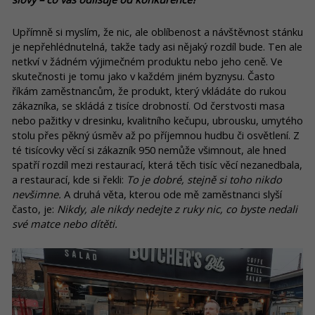
Upřímně si myslím, že nic, ale oblíbenost a návštěvnost stánku
je nepřehlédnutelná, takže tady asi nějaký rozdíl bude. Ten ale
netkví v žádném výjimečném produktu nebo jeho ceně. Ve
skutečnosti je tomu jako v každém jiném byznysu. Často
říkám zaměstnancům, že produkt, který vkládáte do rukou
zákazníka, se skládá z tisíce drobností. Od čerstvosti masa
nebo pažitky v dresinku, kvalitního kečupu, ubrousku, umytého
stolu přes pěkný úsměv až po příjemnou hudbu či osvětlení. Z
té tisícovky věcí si zákazník 950 nemůže všimnout, ale hned
spatří rozdíl mezi restaurací, která těch tisíc věcí nezanedbala,
a restaurací, kde si řekli:
To je dobré, stejně si toho nikdo
nevšimne.
A druhá věta, kterou ode mě zaměstnanci slyší
často, je:
Nikdy, ale nikdy nedejte z ruky nic, co byste nedali
své matce nebo dítěti.