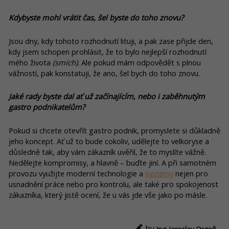
Kdybyste mohl vrátit čas, šel byste do toho znovu?
Jsou dny, kdy tohoto rozhodnutí lituji, a pak zase přijde den,
kdy jsem schopen prohlásit, že to bylo nejlepší rozhodnutí
mého života
(smích)
. Ale pokud mám odpovědět s plnou
vážností, pak konstatuji, že ano, šel bych do toho znovu.
Jaké rady byste dal ať už začínajícím, nebo i zaběhnutým
gastro podnikatelům?
Pokud si chcete otevřít gastro podnik, promyslete si důkladně
jeho koncept. Ať už to bude cokoliv, udělejte to velkoryse a
důsledně tak, aby vám zákazník uvěřil, že to myslíte vážně.
Nedělejte kompromisy, a hlavně – buďte jiní. A při samotném
provozu využijte moderní technologie a
systémy
nejen pro
usnadnění práce nebo pro kontrolu, ale také pro spokojenost
zákazníka, který jistě ocení, že u vás jde vše jako po másle.
by