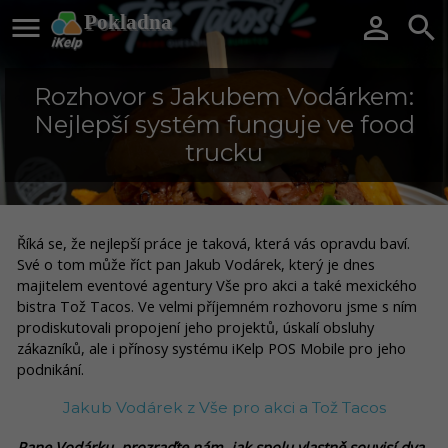

Pokladna


Rozhovor s Jakubem Vodárkem:
Nejlepší systém funguje ve food
trucku
Říká se, že nejlepší práce je taková, která vás opravdu baví.
Své o tom může říct pan Jakub Vodárek, který je dnes
majitelem eventové agentury Vše pro akci a také mexického
bistra Tož Tacos. Ve velmi příjemném rozhovoru jsme s ním
prodiskutovali propojení jeho projektů, úskalí obsluhy
zákazníků, ale i přínosy systému iKelp POS Mobile pro jeho
podnikání.
Jakub Vodárek z Vše pro akci a Tož Tacos
Pane Vodárku, prozraďte nám, jak spolu vlastně souvisí dva