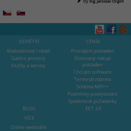
by
Ing. Jaroslav Orgoň
ODVĚTVÍ
CENÍK
Maloobchod / retail
Pronájem pokladen
Gastro provozy
Dotovaný nákup
pokladen
Služby a servisy
Chci jen software
Terminál zdarma
Schéma MIF++
Podmínky poskytování
Systémové požadavky
BLOG
EET 2.0
VÍCE
Online webináře