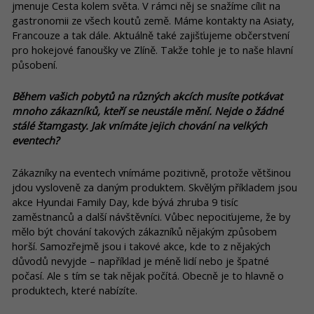
jmenuje Cesta kolem světa. V rámci něj se snažíme cílit na
gastronomii ze všech koutů země. Máme kontakty na Asiaty,
Francouze a tak dále. Aktuálně také zajišťujeme občerstvení
pro hokejové fanoušky ve Zlíně. Takže tohle je to naše hlavní
působení.
Během vašich pobytů na různých akcích musíte potkávat
mnoho zákazníků, kteří se neustále mění. Nejde o žádné
stálé štamgasty. Jak vnímáte jejich chování na velkých
eventech?
Zákazníky na eventech vnímáme pozitivně, protože většinou
jdou vysloveně za daným produktem. Skvělým příkladem jsou
akce Hyundai Family Day, kde bývá zhruba 9 tisíc
zaměstnanců a další návštěvníci. Vůbec nepociťujeme, že by
mělo být chování takových zákazníků nějakým způsobem
horší. Samozřejmě jsou i takové akce, kde to z nějakých
důvodů nevyjde – například je méně lidí nebo je špatné
počasí. Ale s tím se tak nějak počítá. Obecně je to hlavně o
produktech, které nabízíte.