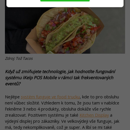
Zdroj: Tož Tacos
Když už zmiňujete technologie, jak hodnotíte fungování
systému iKelp POS Mobile v rámci tak frekventovaných
eventů?
Nejlépe
systém funguje ve food trucku
, kde to pro obsluhu
není vůbec složité. Vzhledem k tomu, že jsou tam v nabídce
řekněme 3 nebo 4 produkty, obsluha dokáže vše rychle
zrealizovat. Pozitivem systému je také
Kitchen Display
a
výdejní displej pro zákazníky. Ve velkovýdeji vše funguje, jak
má, tedy nekomplikovaně, což je super. A líbí se mi také