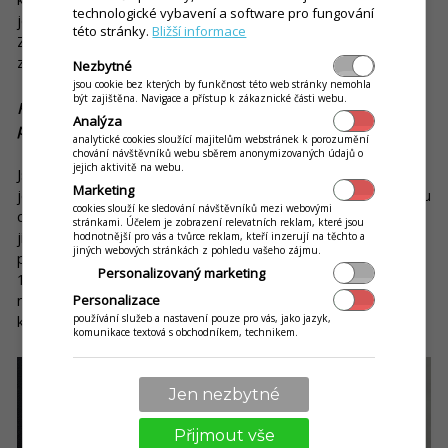
technologické vybavení a software pro fungování
jednoho food trucku na festivalech nabídnout 5 různých jídel.
této stránky.
Bližší informace
Základní surovina musí být stejná. Máme například food truck
zaměřený na hranolky a trhané maso a různé kombinace.
Nezbytné
jsou cookie bez kterých by funkčnost této web stránky nemohla
být zajištěna. Navigace a přístup k zákaznické části webu.
Kolik zákazníků dokážete obsloužit během jedné akce,
Analýza
popřípadě během jedné hodiny?
analytické cookies sloužící majitelům webstránek k porozumění
chování návštěvníků webu sběrem anonymizovaných údajů o
jejich aktivitě na webu.
Jsme schopni vydat zhruba 800 až 1000 jídel během akce, což
Marketing
je za 8 až 10 hodin provozu naprosto v pohodě. Když opravdu
cookies slouží ke sledování návštěvníků mezi webovými
chceme a jsme na to připraveni, dokážeme vydat i 150 až 200
stránkami. Účelem je zobrazení relevatních reklam, které jsou
jídel za jednu hodinu. Například do Zlína chodí na hokej v
hodnotnější pro vás a tvůrce reklam, kteří inzerují na těchto a
jiných webových stránkách z pohledu vašeho zájmu.
průměru kolem 3000 lidí. Tehdy toho dokážeme během
Personalizovaný marketing
15minutových přestávek vydat ještě víc. Ale to musí být vše
nachystáno ve velkém množství, přičemž to nemůže být nic
Personalizace
používání služeb a nastavení pouze pro vás, jako jazyk,
komplikovaného. Každopádně, je to o technologiích.
komunikace textová s obchodníkem, technikem.
Jen nezbytné
Přijmout vše