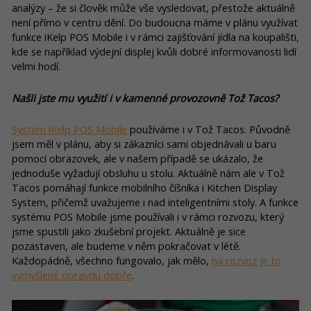
analýzy – že si člověk může vše vysledovat, přestože aktuálně
není přímo v centru dění. Do budoucna máme v plánu využívat
funkce iKelp POS Mobile i v rámci zajišťování jídla na koupališti,
kde se například výdejní displej kvůli dobré informovanosti lidí
velmi hodí.
Našli jste mu využití i v kamenné provozovně Tož Tacos?
Systém iKelp POS Mobile
používáme i v Tož Tacos. Původně
jsem měl v plánu, aby si zákazníci sami objednávali u baru
pomocí obrazovek, ale v našem případě se ukázalo, že
jednoduše vyžadují obsluhu u stolu. Aktuálně nám ale v Tož
Tacos pomáhají funkce mobilního číšníka i Kitchen Display
System, přičemž uvažujeme i nad inteligentními stoly. A funkce
systému POS Mobile jsme používali i v rámci rozvozu, který
jsme spustili jako zkušební projekt. Aktuálně je sice
pozastaven, ale budeme v něm pokračovat v létě.
Každopádně, všechno fungovalo, jak mělo,
na rozvoz je to
vymyšlené opravdu dobře
.