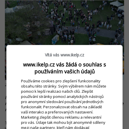
Vítá vás www.ikelp.cz
www.ikelp.cz vás žádá o souhlas s
používáním vašich údajů
Používáme cookies pro zlepšení funkcionality
Zdroj: vseproakci.cz
obsahu této stránky. Svým výběrem nám můžete
pomoci k lepší realizaci našich cílů. Zlepšit
používání stránky pomocí analytických nástrojů
Není náročné vyhovět na dané akci velkému množství
pro anonymní sledování používání jednotlivých
nárazových zákazníků? Jak v souvislosti s tím přizpůsobujete
funkcionalit. Perzonalizovat obsah na základě
nabídku ve food trucích?
vaší interakci a preferovaných nastavení.
Marketing zlepšit cílenou reklamu a relevantní
pro vás. Údaje tak mohou být anonymně sdíleny
Tam je to o tom, že ve food trucích musí být jeden produkt,
mezi naše partnery, kteří nám dodávají
který se nabízí s minimálními změnami. Nejsme schopni z