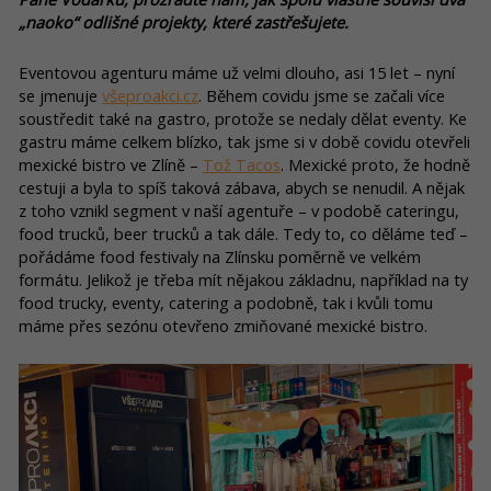
„naoko“ odlišné projekty, které zastřešujete.
Eventovou agenturu máme už velmi dlouho, asi 15 let – nyní
se jmenuje
všeproakci.cz
. Během covidu jsme se začali více
soustředit také na gastro, protože se nedaly dělat eventy. Ke
gastru máme celkem blízko, tak jsme si v době covidu otevřeli
mexické bistro ve Zlíně –
Tož Tacos
. Mexické proto, že hodně
cestuji a byla to spíš taková zábava, abych se nenudil. A nějak
z toho vznikl segment v naší agentuře – v podobě cateringu,
food trucků, beer trucků a tak dále. Tedy to, co děláme teď –
pořádáme food festivaly na Zlínsku poměrně ve velkém
formátu. Jelikož je třeba mít nějakou základnu, například na ty
food trucky, eventy, catering a podobně, tak i kvůli tomu
máme přes sezónu otevřeno zmiňované mexické bistro.