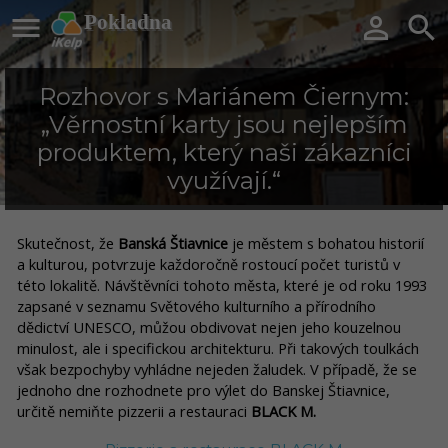

Pokladna


Rozhovor s Mariánem Čiernym:
„Věrnostní karty jsou nejlepším
produktem, který naši zákazníci
využívají.“
Skutečnost, že
Banská Štiavnice
je městem s bohatou historií
a kulturou, potvrzuje každoročně rostoucí počet turistů v
této lokalitě. Návštěvníci tohoto města, které je od roku 1993
zapsané v seznamu Světového kulturního a přírodního
dědictví UNESCO, můžou obdivovat nejen jeho kouzelnou
minulost, ale i specifickou architekturu. Při takových toulkách
však bezpochyby vyhládne nejeden žaludek. V případě, že se
jednoho dne rozhodnete pro výlet do Banskej Štiavnice,
určitě nemiňte pizzerii a restauraci
BLACK M.