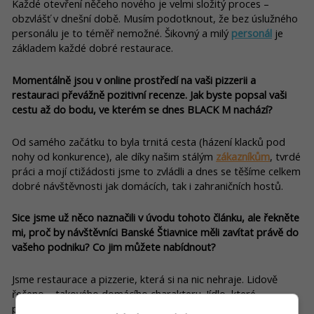
Každé otevření něčeho nového je velmi složitý proces –
obzvlášť v dnešní době. Musím podotknout, že bez úslužného
personálu je to téměř nemožné. Šikovný a milý
personál
je
základem každé dobré restaurace.
Momentálně jsou v online prostředí na vaši pizzerii a
restauraci převážně pozitivní recenze. Jak byste popsal vaši
cestu až do bodu, ve kterém se dnes BLACK M nachází?
Od samého začátku to byla trnitá cesta (házení klacků pod
nohy od konkurence), ale díky našim stálým
zákazníkům
, tvrdé
práci a mojí ctižádosti jsme to zvládli a dnes se těšíme celkem
dobré návštěvnosti jak domácích, tak i zahraničních hostů.
Sice jsme už něco naznačili v úvodu tohoto článku, ale řekněte
mi, proč by návštěvníci Banské Štiavnice měli zavítat právě do
vašeho podniku? Co jim můžete nabídnout?
Jsme restaurace a pizzerie, která si na nic nehraje. Lidově
řečeno – takového domácího charakteru. Jídlo, které
podáváme, připravujeme s láskou a s ještě větší láskou a