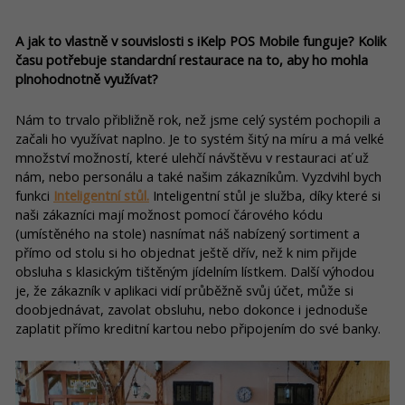
A jak to vlastně v souvislosti s iKelp POS Mobile funguje? Kolik
času potřebuje standardní restaurace na to, aby ho mohla
plnohodnotně využívat?
Nám to trvalo přibližně rok, než jsme celý systém pochopili a
začali ho využívat naplno. Je to systém šitý na míru a má velké
množství možností, které ulehčí návštěvu v restauraci ať už
nám, nebo personálu a také našim zákazníkům. Vyzdvihl bych
funkci
Inteligentní stůl.
Inteligentní stůl je služba, díky které si
naši zákazníci mají možnost pomocí čárového kódu
(umístěného na stole) nasnímat náš nabízený sortiment a
přímo od stolu si ho objednat ještě dřív, než k nim přijde
obsluha s klasickým tištěným jídelním lístkem. Další výhodou
je, že zákazník v aplikaci vidí průběžně svůj účet, může si
doobjednávat, zavolat obsluhu, nebo dokonce i jednoduše
zaplatit přímo kreditní kartou nebo připojením do své banky.