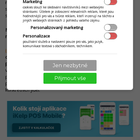
Marketing
rokem jsme natrefili na systém iKelp POS Mobile, který celou
cookies slouží ke sledování návštěvníků mezi webovými
službu výrazně zjednodušil, zmodernizoval a posunul
stránkami. Účelem je zobrazení relevatních reklam, které jsou
samozřejmě na vyšší úroveň.
hodnotnější pro vás a tvůrce reklam, kteří inzerují na těchto a
jiných webových stránkách z pohledu vašeho zájmu.
Personalizovaný marketing
Mohl byste nám o tomto systému říct víc? V čem vidíte jeho
Personalizace
největší výhody?
používání služeb a nastavení pouze pro vás, jako jazyk,
komunikace textová s obchodníkem, technikem.
iKelp POS Mobile
je vlastně internetový obchod s možností
online objednávek našeho jídla (praktickou ukázku si můžete
prohlédnout
zde)
.
Velkou výhodou je, že jídlo nabízíte přímo
Jen nezbytné
vy bez další zprostředkovatelské společnosti. Program je
přehledný, srozumitelný a nabízí množství různých funkcí pro
Přijmout vše
personál i zákazníky. Plusem je zobrazení fotografií
konkrétních jídel.