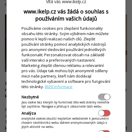
Vítá vás www.ikelp.cz
úsměvem ho naservírujeme hostům na stůl.
www.ikelp.cz vás žádá o souhlas s
používáním vašich údajů
Používáme cookies pro zlepšení funkcionality
obsahu této stránky. Svým výběrem nám můžete
pomoci k lepší realizaci našich cílů. Zlepšit
používání stránky pomocí analytických nástrojů
pro anonymní sledování používání jednotlivých
funkcionalit. Perzonalizovat obsah na základě
vaší interakci a preferovaných nastavení.
Marketing zlepšit cílenou reklamu a relevantní
pro vás. Údaje tak mohou být anonymně sdíleny
mezi naše partnery, kteří nám dodávají
technologické vybavení a software pro fungování
Restaurace a pizzerie BLACK M je dobře známá i díky
této stránky.
Bližší informace
možnosti online objednávání a donášce. Jaký systém využíváte
k této službě?
Nezbytné
jsou cookie bez kterých by funkčnost této web stránky nemohla
být zajištěna. Navigace a přístup k zákaznické části webu.
Byli jsme první restaurace – pizzerie v Banské Štiavnici, která
Analýza
zavedla už před několika lety možnost objednat si jídlo online.
analytické cookies sloužící majitelům webstránek k porozumění
Takže tato služba není pro naše zákazníky ničím neznámým, i
chování návštěvníků webu sběrem anonymizovaných údajů o
jejich aktivitě na webu.
když v minulosti byla na podstatně horší úrovni než dnes. Před