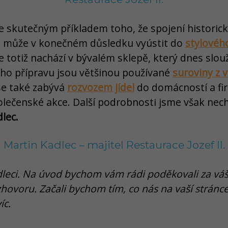
e skutečným příkladem toho, že spojení historick
 může v konečném důsledku vyústit do
stylovéh
totiž nachází v bývalém sklepě, který dnes slouž
jeho přípravu jsou většinou používané
suroviny z v
 se také zabývá
rozvozem jídel
do domácností a f
lečenské akce. Další podrobnosti jsme však nechal
lec.
Martin Kadlec – majitel Restaurace Jozef II.
leci. Na úvod bychom vám rádi poděkovali za váš 
ozhovoru. Začali bychom tím, co nás na vaší stránc
íc.