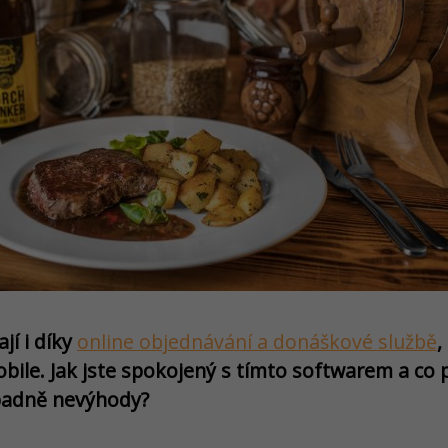
ají i díky
online objednávání a donáškové službě
,
ile. Jak jste spokojený s tímto softwarem a co 
ípadně nevýhody?