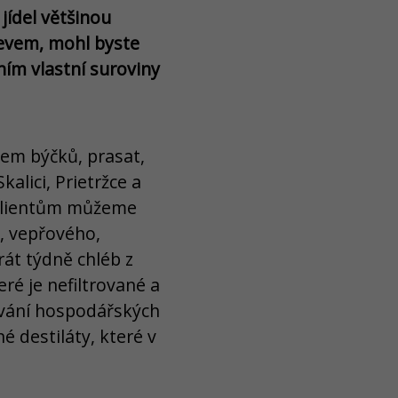
jídel většinou
jevem, mohl byste
ím vlastní suroviny
vem býčků, prasat,
alici, Prietržce a
 klientům můžeme
o, vepřového,
rát týdně chléb z
teré je nefiltrované a
ování hospodářských
é destiláty, které v