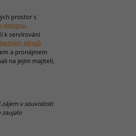
ých prostor s
o designu.
í k servírování
lastních zdrojů.
irem a pronájmem
i na jejím majiteli,
zájem v souvislosti
e zaujalo