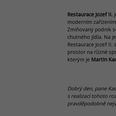
Restaurace Jozef II.
j
moderním zařízením
Zmiňovaný podnik se 
chutného jídla. Na 
Restaurace Jozef II.
prostor na různé spo
kterým je
Martin Kad
Dobrý den, pane Kad
s realizací tohoto r
pravděpodobně nejv