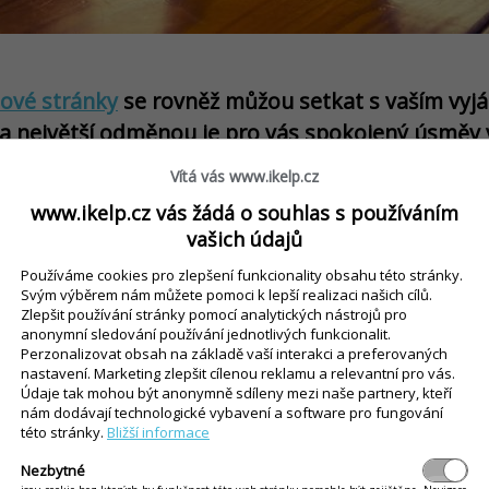
ové stránky
se rovněž můžou setkat s vaším vyjá
b a největší odměnou je pro vás spokojený úsměv 
jdůležitějším klíčem k
udržení spokojeného zákaz
Vítá vás www.ikelp.cz
www.ikelp.cz vás žádá o souhlas s používáním
ráce na zlepšování, přinášení nových nabídek a 
vašich údajů
enty musíme jít s dobou a být stále IN, k čemuž 
Používáme cookies pro zlepšení funkcionality obsahu této stránky.
Svým výběrem nám můžete pomoci k lepší realizaci našich cílů.
 systém.
Zlepšit používání stránky pomocí analytických nástrojů pro
anonymní sledování používání jednotlivých funkcionalit.
Perzonalizovat obsah na základě vaší interakci a preferovaných
vují jednu z nejspecifičtějších zákaznických skup
nastavení. Marketing zlepšit cílenou reklamu a relevantní pro vás.
Údaje tak mohou být anonymně sdíleny mezi naše partnery, kteří
i na
dětské zákazníky
?
nám dodávají technologické vybavení a software pro fungování
této stránky.
Bližší informace
Nezbytné
odiny a také našich provozoven. Snažíme se na ně