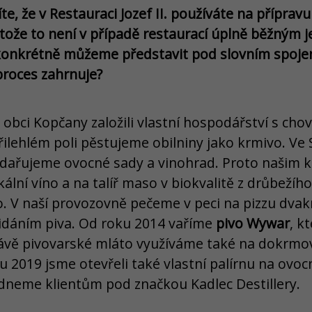
, že v Restauraci Jozef II. používáte na přípravu 
otože to není v případě restaurací úplně běžným 
 konkrétně můžeme představit pod slovním spojen
proces zahrnuje?
obci Kopčany založili vlastní hospodářství s cho
ilehlém poli pěstujeme obilniny jako krmivo. Ve Sk
ařujeme ovocné sady a vinohrad. Proto našim
kální víno a na talíř maso v biokvalitě z drůbežíh
. V naší provozovně pečeme v peci na pizzu dvak
idáním piva. Od roku 2014 vaříme
pivo Wywar
, k
rávě pivovarské mláto využíváme také na dokrm
u 2019 jsme otevřeli také vlastní palírnu na ovocn
neme klientům pod značkou Kadlec Destillery.