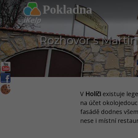
Pokladna
Rozhovor s Martin
V
Holíči
existuje lege
na účet okolojedou
fasádě dodnes všem
nese i místní restau