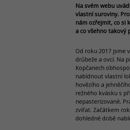
Na svém webu uvádíte
vlastní suroviny. Pr
nám ozřejmit, co si
a co všehno takový 
Od roku 2017 jsme v 
drůbeže a ovcí. Na př
Kopčanech obhospod
nabídnout vlastní lo
hovězího a jehněčího
režného kvásku s př
nepasterizované. P
zvířat. Začátkem rok
dohledné době nabíd