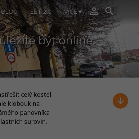


BLOG
EET 2.0
VÍCE
ežité být online.“
střešit celý kostel

 ale klobouk na
známého panovníka
lastních surovin.