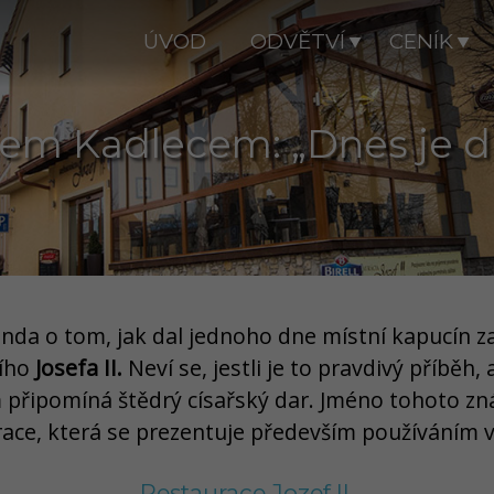
ÚVOD
ODVĚTVÍ
CENÍK
em Kadlecem: „Dnes je důl
nda o tom, jak dal jednoho dne místní kapucín za
cího
Josefa II.
Neví se, jestli je to pravdivý příběh,
 připomíná štědrý císařský dar. Jméno tohoto 
race, která se prezentuje především používáním v
Restaurace Jozef II.