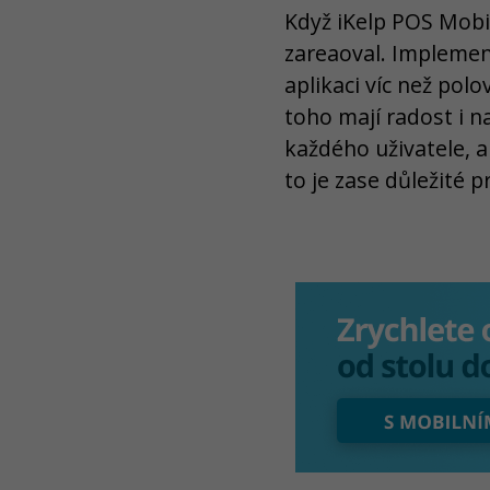
Když iKelp POS Mobil
zareaoval. Implemen
aplikaci víc než pol
toho mají radost i n
každého uživatele, a
to je zase důležité p