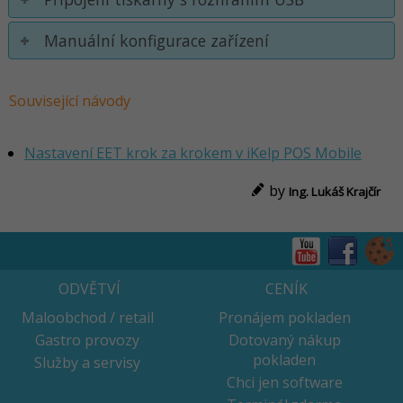
Manuální konfigurace zařízení
Související návody
Nastavení EET krok za krokem v iKelp POS Mobile
by
Ing. Lukáš Krajčír
ODVĚTVÍ
CENÍK
Maloobchod / retail
Pronájem pokladen
Gastro provozy
Dotovaný nákup
pokladen
Služby a servisy
Chci jen software