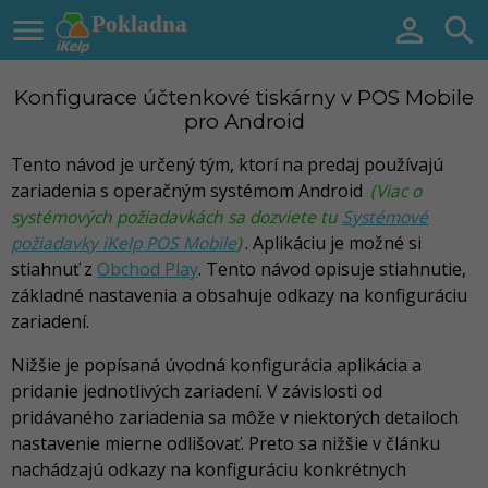

Pokladna


Konfigurace účtenkové tiskárny v POS Mobile
pro Android
Tento návod je určený tým, ktorí na predaj používajú
zariadenia s operačným systémom Android
(Viac o
systémových požiadavkách sa dozviete tu
Systémové
požiadavky iKelp POS Mobile
)
. Aplikáciu je možné si
stiahnuť z
Obchod Play
. Tento návod opisuje stiahnutie,
základné nastavenia a obsahuje odkazy na konfiguráciu
zariadení.
Nižšie je popísaná úvodná konfigurácia aplikácia a
pridanie jednotlivých zariadení. V závislosti od
pridávaného zariadenia sa môže v niektorých detailoch
nastavenie mierne odlišovať. Preto sa nižšie v článku
nachádzajú odkazy na konfiguráciu konkrétnych