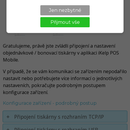
Jen nezbytné
Přijmout vše
Gratulujeme, právě jste zvládli připojení a nastavení
objednávkové / bonovací tiskárny v aplikaci iKelp POS
Mobile.
V případě, že se vám komunikaci se zařízením nepodařilo
nastavit nebo potřebujete více informací o jednotlivých
nastaveních, pokračujte podrobným postupem
konfigurace zařízení.
Konfigurace zařízení - podrobný postup
Připojení tiskárny s rozhraním TCP/IP
Připojení tiskárny s rozhraním USB