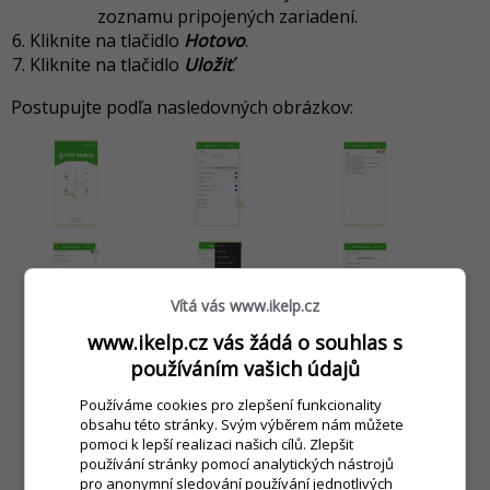
zoznamu pripojených zariadení.
Kliknite na tlačidlo
Hotovo
.
Kliknite na tlačidlo
Uložiť
.
Postupujte podľa nasledovných obrázkov:
Vítá vás www.ikelp.cz
www.ikelp.cz vás žádá o souhlas s
používáním vašich údajů
Používáme cookies pro zlepšení funkcionality
obsahu této stránky. Svým výběrem nám můžete
pomoci k lepší realizaci našich cílů. Zlepšit
používání stránky pomocí analytických nástrojů
pro anonymní sledování používání jednotlivých