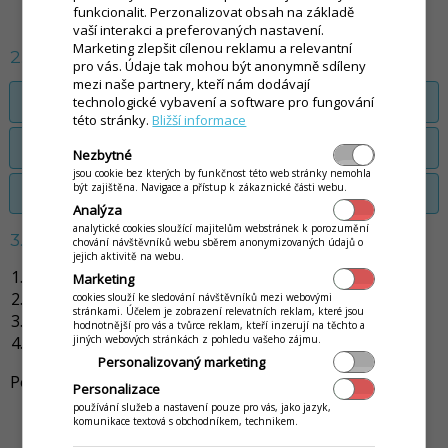
funkcionalit. Perzonalizovat obsah na základě
vaší interakci a preferovaných nastavení.
Marketing zlepšit cílenou reklamu a relevantní
2. Krok: konfigurace zařízení
pro vás. Údaje tak mohou být anonymně sdíleny
mezi naše partnery, kteří nám dodávají
Připojení tiskárny s rozhraním TCP/IP
technologické vybavení a software pro fungování
této stránky.
Bližší informace
Připojení tiskárny s rozhraním USB
Nezbytné
jsou cookie bez kterých by funkčnost této web stránky nemohla
být zajištěna. Navigace a přístup k zákaznické části webu.
Připojení tiskárny s rozhraním Bluetooth
Analýza
analytické cookies sloužící majitelům webstránek k porozumění
3. Krok: Test komunikace se zařízením
chování návštěvníků webu sběrem anonymizovaných údajů o
jejich aktivitě na webu.
Spustíte
Prodej
v aplikaci iKelp POS Mobile.
Marketing
Vlevo nahoře stiskněte ikonu
Menu
.
cookies slouží ke sledování návštěvníků mezi webovými
stránkami. Účelem je zobrazení relevatních reklam, které jsou
Vyberte položku
Zařízení
.
hodnotnější pro vás a tvůrce reklam, kteří inzerují na těchto a
Klikněte na tlačítko
Test spojení
.
jiných webových stránkách z pohledu vašeho zájmu.
Personalizovaný marketing
Postupujte podle následujících obrázků:
Personalizace
používání služeb a nastavení pouze pro vás, jako jazyk,
komunikace textová s obchodníkem, technikem.