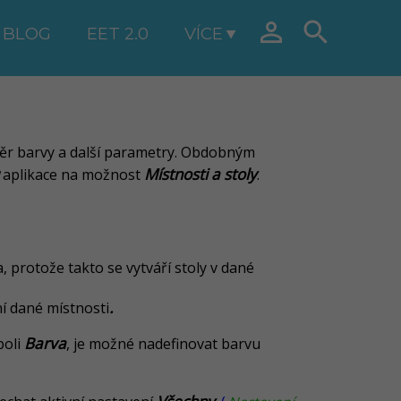


BLOG
EET 2.0
VÍCE
ýběr barvy a další parametry. Obdobným
Místnosti a stoly
aplikace na možnost
.
 protože takto se vytváří stoly v dané
.
í dané místnosti
Barva
poli
, je možné nadefinovat barvu