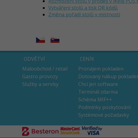
Rozmístění stolů v prodeji v iKelp POS
Vytváření stolů a tisk QR kódů
Změna pořadí stolů v místnosti
ODVĚTVÍ
CENÍK
Maloobchod / retail
Pronájem pokladen
Gastro provozy
Dotovaný nákup poklade
Služby a servisy
Chci jen software
Terminál zdarma
Schéma MIF++
Podmínky poskytování
Systémové požadavky