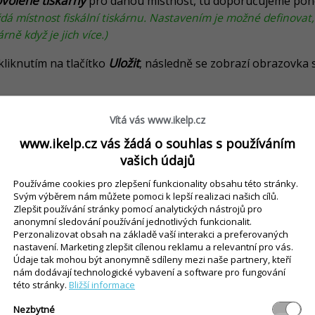
volené tiskárny
pro danou místnost, tu doporučujeme pone
á místnost fiskální tiskárnu. Nastavením je možné definovat, 
rně když je jich více.)
Uložit
liknutím na tlačítko
, následně se zobrazí obrazovka
é vytvoření nové místnosti přerušit, vykonané změny se neu
Vítá vás www.ikelp.cz
www.ikelp.cz vás žádá o souhlas s používáním
vašich údajů
Používáme cookies pro zlepšení funkcionality obsahu této stránky.
lit přístup zákazníkům na detail stolu. Po zamezení zákazníc
Svým výběrem nám můžete pomoci k lepší realizaci našich cílů.
Zlepšit používání stránky pomocí analytických nástrojů pro
 od stolu.
anonymní sledování používání jednotlivých funkcionalit.
osti
- vybrané nastavení se přednastaví na stoly v místnosti.
Perzonalizovat obsah na základě vaší interakci a preferovaných
nastavení. Marketing zlepšit cílenou reklamu a relevantní pro vás.
zit akce placení na stolu, ikdyž se na stole nenachází žádný
Údaje tak mohou být anonymně sdíleny mezi naše partnery, kteří
akce pro možnost zaplacení od stolu se zákazníkovi zobrazovat
nám dodávají technologické vybavení a software pro fungování
této stránky.
Bližší informace
ný doklad.)
Nezbytné