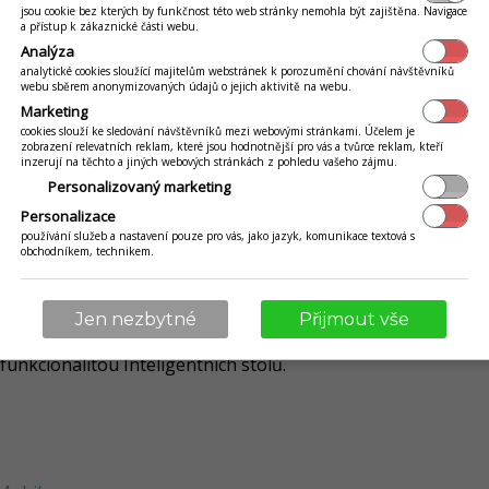
ykonat z detailu stolu. Jednotlivé nastavení definují, zda s
jsou cookie bez kterých by funkčnost této web stránky nemohla být zajištěna. Navigace
a přístup k zákaznické části webu.
Všechny
nastavení
se zobrazují na stole všechny možnosti, kt
Analýza
analytické cookies sloužící majitelům webstránek k porozumění chování návštěvníků
notifikace pro zavolání obsluhy ze stolu. Nastavení je možné
webu sběrem anonymizovaných údajů o jejich aktivitě na webu.
Marketing
efinuje, zda zákazník v detaile stolu může hodnotit jídla a ob
cookies slouží ke sledování návštěvníků mezi webovými stránkami. Účelem je
zobrazení relevatních reklam, které jsou hodnotnější pro vás a tvůrce reklam, kteří
ník si umí při možnosti platit v detaile stolu vybrat platidlo
inzerují na těchto a jiných webových stránkách z pohledu vašeho zájmu.
tý kredit.
Personalizovaný marketing
zájemné notifikace číšníků, v detaile stolu je možné notifiko
Personalizace
ník si umí při možnosti platit v detaile stolu vybrat platidlo.
používání služeb a nastavení pouze pro vás, jako jazyk, komunikace textová s
 si umí při možnosti platit v detaile stolu vybrat platidlo.
obchodníkem, technikem.
vrzení vytvořené objednávky z detailu stolu vytvořené záka
Jen nezbytné
Přijmout vše
 při kterých musí být daný uživatel přihlášený, aby danou akc
 funkcionalitou Inteligentních stolů.