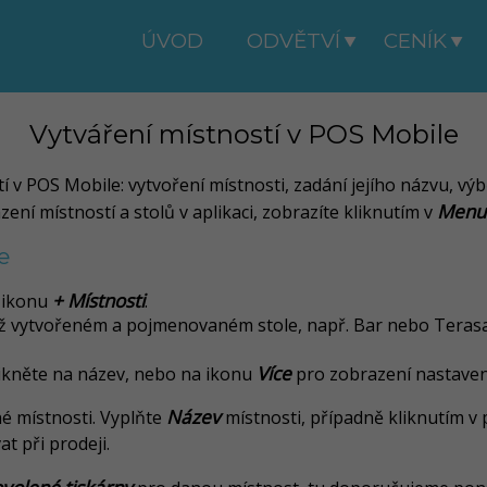
ÚVOD
ODVĚTVÍ
CENÍK
Vytváření místností v POS Mobile
í v POS Mobile: vytvoření místnosti, zadání jejího názvu, v
Menu
ní místností a stolů v aplikaci, zobrazíte kliknutím v
e
+ Místnosti
a ikonu
.
 už vytvořeném a pojmenovaném stole, např. Bar nebo Terasa,
Více
ikněte na název, nebo na ikonu
pro zobrazení nastaven
Název
é místnosti. Vyplňte
místnosti, případně kliknutím v 
t při prodeji.