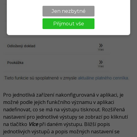
Jen nezbytné
Přijmout vše
Pro jednotlivá zařízení nakonfigurovaná v aplikaci, je
možné podle jejich funkčního významu v aplikaci
nadefinovat, co se má na výstupu tisknout. Rozšířená
nastavení pro jednotlivé výstupy se zobrazí po kliknutí
na tlačítko
Více
při daném výstupu. Bližší popis
jednotlivých výstupů a popis možných nastavení se