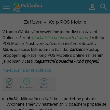

Pokladna


Zařízení v iKelp POS Mobile
V tomto článku vám vysvětlíme jednotlivá nastavení
Online zařízení
(fiskálních a bonovacích tiskáren)
v iKelp
POS Mobile. Nastavení zařízení je možné zobrazit v
Menu
aplikace, kliknutím na tlačítko
Zařízení.
Postup
propojení aplikace iKelp POS Mobile s online zařízeními
je popsán v části
Registrační pokladna - Kód spojení.
Navigační panel aplikace
Uložit
-
kliknutím na tlačítko je potřebné potvrdit
vykonané změny v nastaveních. V opačném případě se
vykonané změny neuloží.