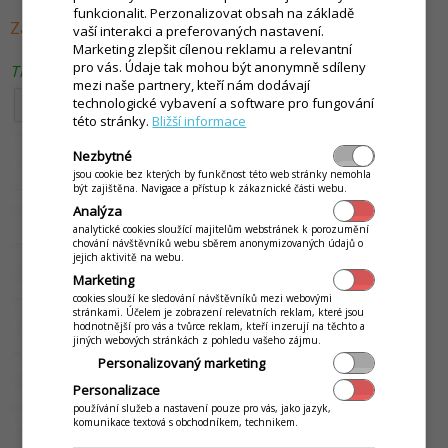
funkcionalit. Perzonalizovat obsah na základě
Záložka - Tiskové výstupy
vaší interakci a preferovaných nastavení.
Marketing zlepšit cílenou reklamu a relevantní
pro vás. Údaje tak mohou být anonymně sdíleny
Tiskové výstupy pro prodej s možností editace
mezi naše partnery, kteří nám dodávají
technologické vybavení a software pro fungování
této stránky.
Bližší informace
Nezbytné
jsou cookie bez kterých by funkčnost této web stránky nemohla
být zajištěna. Navigace a přístup k zákaznické části webu.
Analýza
analytické cookies sloužící majitelům webstránek k porozumění
chování návštěvníků webu sběrem anonymizovaných údajů o
jejich aktivitě na webu.
Marketing
cookies slouží ke sledování návštěvníků mezi webovými
stránkami. Účelem je zobrazení relevatních reklam, které jsou
hodnotnější pro vás a tvůrce reklam, kteří inzerují na těchto a
jiných webových stránkách z pohledu vašeho zájmu.
Personalizovaný marketing
Personalizace
používání služeb a nastavení pouze pro vás, jako jazyk,
komunikace textová s obchodníkem, technikem.