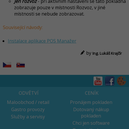
Jen rozvoz
- při aktivním nastavení se tato pokladna
zobrazuje pouze v místnosti Rozvoz, v jiné
místnosti se nebude zobrazovat.
Související návody:
Instalace aplikace POS Manažer
by
Ing. Lukáš Krajčír
ODVĚTVÍ
CENÍK
Maloobchod / retail
Pronájem pokladen
Gastro provozy
Dotovaný nákup
pokladen
Služby a servisy
Chci jen software