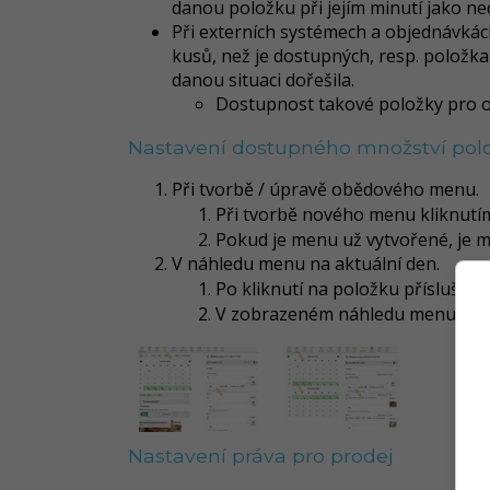
danou položku při jejím minutí jako 
Při externích systémech a objednávkách
kusů, než je dostupných, resp. položk
danou situaci dořešila.
Dostupnost takové položky pro ob
Nastavení dostupného množství po
Při tvorbě / úpravě obědového menu.
Při tvorbě nového menu kliknut
Pokud je menu už vytvořené, je 
V náhledu menu na aktuální den.
Po kliknutí na položku příslušné
V zobrazeném náhledu menu na d
Nastavení práva pro prodej