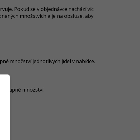
rvuje. Pokud se v objednávce nachází víc
dnaných množstvích a je na obsluze, aby
.
né množství jednotlivých jídel v nabídce.
dostupné množství.