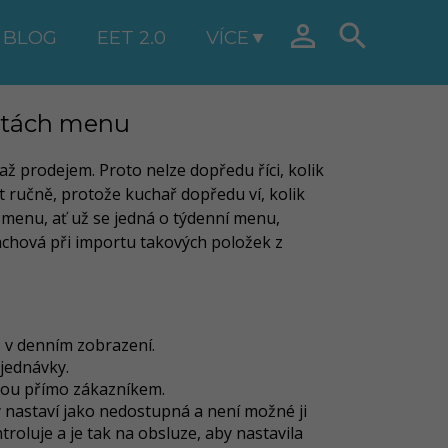


BLOG
EET 2.0
VÍCE
artách menu
 až prodejem. Proto nelze dopředu říci, kolik
 ručně, protože kuchař dopředu ví, kolik
 menu, ať už se jedná o týdenní menu,
achová při importu takových položek z
 v denním zobrazení.
jednávky.
nou přímo zákazníkem.
 nastaví jako nedostupná a není možné ji
oluje a je tak na obsluze, aby nastavila