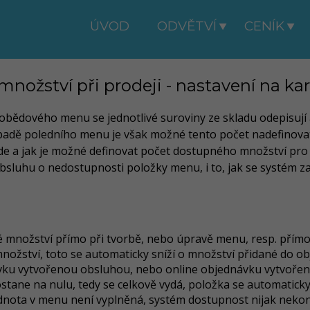
ÚVOD
ODVĚTVÍ
CENÍK
nožství při prodeji - nastavení na k
ebo obědového menu se jednotlivé suroviny ze skladu odepisují
ípadě poledního menu je však možné tento počet nadefinovat
de a jak je možné definovat počet dostupného množství pro
bsluhu o nedostupnosti položky menu, i to, jak se systém z
 množství přímo při tvorbě, nebo úpravě menu, resp. přímo
žství, toto se automaticky sníží o množství přidané do ob
návku vytvořenou obsluhou, nebo online objednávku vytvoře
ane na nulu, tedy se celkově vydá, položka se automaticky
dnota v menu není vyplněná, systém dostupnost nijak nekontr