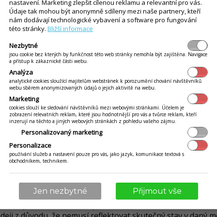
nastavení. Marketing zlepšit cílenou reklamu a relevantní pro vás.
rávo prodej položek do minusu. Stejně tak je tomu i v přípa
Údaje tak mohou být anonymně sdíleny mezi naše partnery, kteří
yčerpání, je třeba jim k tomu odebrat příslušné právo. Nao
nám dodávají technologické vybavení a software pro fungování
ví, je třeba toto právo aktivovat.
této stránky.
Bližší informace
Nezbytné
jsou cookie bez kterých by funkčnost této web stránky nemohla být zajištěna. Navigace
Více
rávo definovat a klikněte na
.
a přístup k zákaznické části webu.
Analýza
teré ze skupin, úpravou práv nastavujete práva celé skupině, 
analytické cookies sloužící majitelům webstránek k porozumění chování návštěvníků
webu sběrem anonymizovaných údajů o jejich aktivitě na webu.
pokud nedostupné množství k prodeji
.
Marketing
odej i po vyčerpání množství, je třeba nastavení aktivovat. V
cookies slouží ke sledování návštěvníků mezi webovými stránkami. Účelem je
zobrazení relevatních reklam, které jsou hodnotnější pro vás a tvůrce reklam, kteří
inzerují na těchto a jiných webových stránkách z pohledu vašeho zájmu.
Personalizovaný marketing
Personalizace
používání služeb a nastavení pouze pro vás, jako jazyk, komunikace textová s
obchodníkem, technikem.
enu
Jen nezbytné
Přijmout vše
 přímo při účtovaní. Je možné si ho prohlédnout přímo na p
kud už položka není dostupná.
eji z důvodu, že nemusí reflektovat skutečný stav v daný 