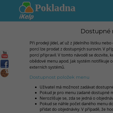
Pokladna
Dostupné m
Při prodeji jídel, ať už z jídelního lístku n
porcí lze prodat z dostupných surovin. V př
porcí připravil.
V tomto návodě se dozvíte, k
obědové menu apod. Jak systém notifikuje o
externích systémů.
Dostupnost položek menu
Uživatel má možnost zadávat dostupné
Pokud je pro menu zadané dostupné mno
Nerozlišuje se, zda se jedná o objed
Pokud se náhle počet daného menu dost
přidat do objednávky. V případě, že ho