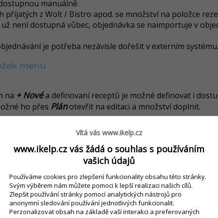
nedostupnou manuálně.
 přijatých z Wolt / Bistro apod. se množství na položce reze
a už není dostupná vůbec, objednávka se naimportuje v obje
jednávání je potřeba nezávisle dořešit v externím systému
ložek menu
+
Nové
ím na
a definovaní receptů je možné definovat i dostup
Plán
možné ho přes
otevřít na editaci a množství doplnit.
menu (Obědové, týdenní...)
ho
v menu aplikace.
Vítá vás www.ikelp.cz
Dostupnost
aný den v časti
je možné doplnit nebo upravit 
www.ikelp.cz vás žádá o souhlas s používáním
vašich údajů
Používáme cookies pro zlepšení funkcionality obsahu této stránky.
Svým výběrem nám můžete pomoci k lepší realizaci našich cílů.
Zlepšit používání stránky pomocí analytických nástrojů pro
anonymní sledování používání jednotlivých funkcionalit.
Perzonalizovat obsah na základě vaší interakci a preferovaných