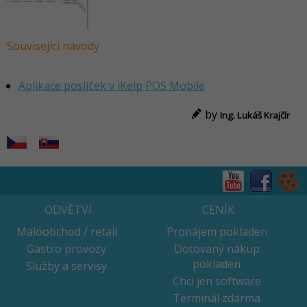
Související návody
Aplikace poslíček v iKelp POS Mobile
by
Ing. Lukáš Krajčír
ODVĚTVÍ
CENÍK
Maloobchod / retail
Pronájem pokladen
Gastro provozy
Dotovaný nákup
pokladen
Služby a servisy
Chci jen software
Terminál zdarma