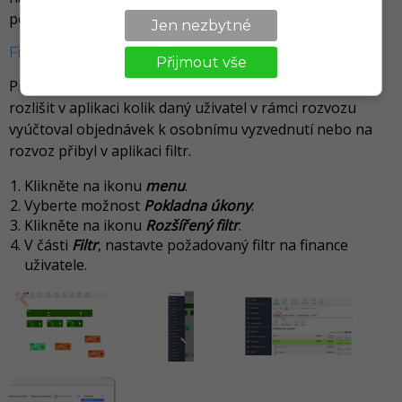
pod ním.
Jen nezbytné
Filtrování financí na základě způsobu doručení
Přijmout vše
Pro bližší evidenci financí na uživatele, aby bylo možné
rozlišit v aplikaci kolik daný uživatel v rámci rozvozu
vyúčtoval objednávek k osobnímu vyzvednutí nebo na
rozvoz přibyl v aplikaci filtr.
Klikněte na ikonu
menu
.
Vyberte možnost
Pokladna úkony
.
Klikněte na ikonu
Rozšířený filtr
.
V části
Filtr
, nastavte požadovaný filtr na finance
uživatele.