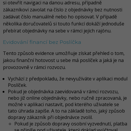
si otevřít navigaci na danou adresu, případně
zákazníkovi zavolat na číslo z objednávky bez nutnosti
zadávat číslo manuálně nebo ho opisovat. V případě
několika doručovatelů si touto funkcí dokáží jednoduše
přebírat objednávky na sebe v rámci jejich rajónu.
Evidování financí bez Poslíčka
Tento způsob evidence umožňuje získat přehled o tom,
jakou finanční hotovost u sebe má poslíček a jaká je na
provozovně v rámci rozvozu.
Vychází z předpokladu, že nevyužíváte v aplikaci modul
Poslíček.
Pokud je objednávka zaevidovaná v rámci rozvozu,
nebo již online objednávky, nebo ručně zpracovaná, je
možné v aplikaci nastavit, pod kterého uživatele se
tato úhrada zapíše. A to na základě toho, jaký způsob
dopravy zákazník při objednávce zvolil.
Pokud je způsob dopravy osobní vyzvednutí, platba
se připíše pod uživatele, který doklad vyúčtoval.