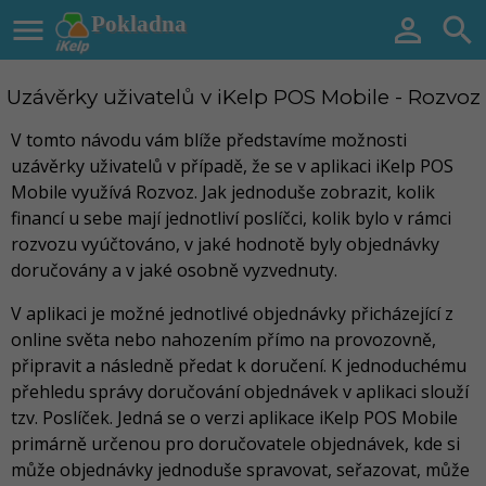

Pokladna


Uzávěrky uživatelů v iKelp POS Mobile - Rozvoz
V tomto návodu vám blíže představíme možnosti
uzávěrky uživatelů v případě, že se v aplikaci iKelp POS
Mobile využívá Rozvoz. Jak jednoduše zobrazit, kolik
financí u sebe mají jednotliví poslíčci, kolik bylo v rámci
rozvozu vyúčtováno, v jaké hodnotě byly objednávky
doručovány a v jaké osobně vyzvednuty.
V aplikaci je možné jednotlivé objednávky přicházející z
online světa nebo nahozením přímo na provozovně,
připravit a následně předat k doručení. K jednoduchému
přehledu správy doručování objednávek v aplikaci slouží
tzv. Poslíček. Jedná se o verzi aplikace iKelp POS Mobile
primárně určenou pro doručovatele objednávek, kde si
může objednávky jednoduše spravovat, seřazovat, může