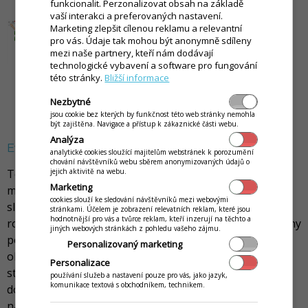
funkcionalit. Perzonalizovat obsah na základě
vaší interakci a preferovaných nastavení.
Marketing zlepšit cílenou reklamu a relevantní
pro vás. Údaje tak mohou být anonymně sdíleny
mezi naše partnery, kteří nám dodávají
technologické vybavení a software pro fungování
této stránky.
Bližší informace
Nezbytné
jsou cookie bez kterých by funkčnost této web stránky nemohla
být zajištěna. Navigace a přístup k zákaznické části webu.
Analýza
Evidence financí a modul Poslíček
analytické cookies sloužící majitelům webstránek k porozumění
chování návštěvníků webu sběrem anonymizovaných údajů o
jejich aktivitě na webu.
Tento způsob evidence kromě funkcí vycházejících z
Marketing
možností modulu Poslíček umožňuje také přesné
cookies slouží ke sledování návštěvníků mezi webovými
sledování financí personálu. Jakmile je objednávka na
stránkami. Účelem je zobrazení relevatních reklam, které jsou
hodnotnější pro vás a tvůrce reklam, kteří inzerují na těchto a
rozvoz zaevidovaná a vyúčtovaná, jsou finance evidovány
jiných webových stránkách z pohledu vašeho zájmu.
pod uživatelem, který doklad vytvořil. Následně
Personalizovaný marketing
objednávka v rámci procesu doručování přechází do
Personalizace
stavu na rozvoz. Do tohoto procesu nyní vstupuje sám
používání služeb a nastavení pouze pro vás, jako jazyk,
komunikace textová s obchodníkem, technikem.
doručovatel - poslíček. Jakmile přepne stav objednávky
na Doručená, jsou finance v rámci pokladny evidovány