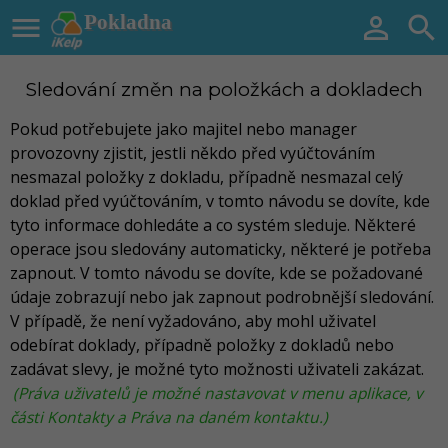

Pokladna


Sledování změn na položkách a dokladech
Pokud potřebujete jako majitel nebo manager
provozovny zjistit, jestli někdo před vyúčtováním
nesmazal položky z dokladu, případně nesmazal celý
doklad před vyúčtováním, v tomto návodu se dovíte, kde
tyto informace dohledáte a co systém sleduje. Některé
operace jsou sledovány automaticky, některé je potřeba
zapnout. V tomto návodu se dovíte, kde se požadované
údaje zobrazují nebo jak zapnout podrobnější sledování.
V případě, že není vyžadováno, aby mohl uživatel
odebírat doklady, případně položky z dokladů nebo
zadávat slevy, je možné tyto možnosti uživateli zakázat.
(Práva uživatelů je možné nastavovat v menu aplikace, v
části Kontakty a Práva na daném kontaktu.)