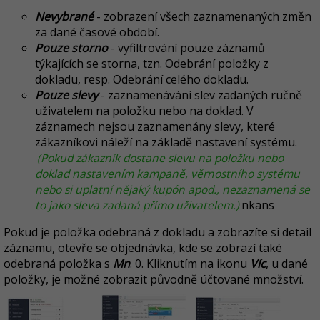
Nevybrané
- zobrazení všech zaznamenaných změn
za dané časové období.
Pouze storno
- vyfiltrování pouze záznamů
týkajících se storna, tzn. Odebrání položky z
dokladu, resp. Odebrání celého dokladu.
Pouze slevy
- zaznamenávání slev zadaných ručně
uživatelem na položku nebo na doklad. V
záznamech nejsou zaznamenány slevy, které
zákazníkovi náleží na základě nastavení systému.
(Pokud zákazník dostane slevu na položku nebo
doklad nastavením kampaně, věrnostního systému
nebo si uplatní nějaký kupón apod., nezaznamená se
to jako sleva zadaná přímo uživatelem.)
nkans
Pokud je položka odebraná z dokladu a zobrazíte si detail
záznamu, otevře se objednávka, kde se zobrazí také
odebraná položka s
Mn
. 0. Kliknutím na ikonu
Víc
, u dané
položky, je možné zobrazit původně účtované množství.