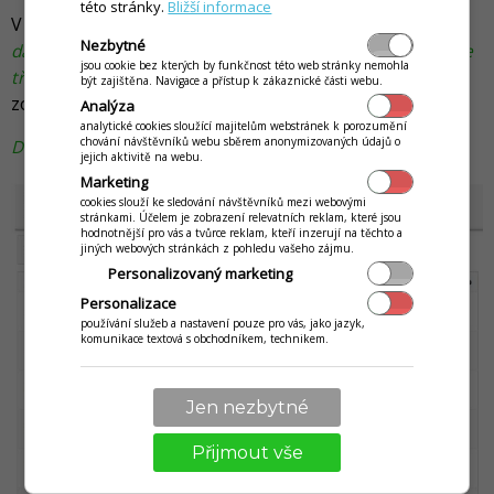
této stránky.
Bližší informace
V závislosti na nastavení práv uživatele
(nastavení na
Nezbytné
daném uživateli v záložce Práva v části Pokladna úkony, je
jsou cookie bez kterých by funkčnost této web stránky nemohla
třeba mít aktivní Volné záznamy platidel na uživatele)
se
být zajištěna. Navigace a přístup k zákaznické části webu.
zobrazuje na
Nástěnce
statistika změn.
Analýza
analytické cookies sloužící majitelům webstránek k porozumění
chování návštěvníků webu sběrem anonymizovaných údajů o
Detail sledování změn na položkách v dokladech
jejich aktivitě na webu.
Marketing
cookies slouží ke sledování návštěvníků mezi webovými
stránkami. Účelem je zobrazení relevatních reklam, které jsou
hodnotnější pro vás a tvůrce reklam, kteří inzerují na těchto a
jiných webových stránkách z pohledu vašeho zájmu.
Personalizovaný marketing
Personalizace
používání služeb a nastavení pouze pro vás, jako jazyk,
komunikace textová s obchodníkem, technikem.
Jen nezbytné
Přijmout vše