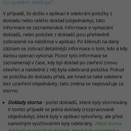
Co systém sleduje?
V případě, že došlo v aplikaci k odebrání položky z
dokladu nebo celého doklad (objednávky), tato
informace se zaznamenává. Informace o vymazání
dokladů, nebo položek z dokladů jsou přehledně
zobrazené na nástěnce v aplikaci. Po kliknutí na daný
záznam se zobrazí detailnější informace o tom, kdo a kdy
danou operaci vykonal. Pozor tyto informace se
zaznamenají v čase, kdy byl doklad po zavření znovu
otevřen a následně z něj byla odebraná položka. Pokud
se položka do dokladu přidá, ale hned se také odebere
bez uzavření objednávky, tato změna se nepovažuje za
storno.
Doklady storna
- počet dokladů, které byly stornovány.
V tomto případě se jedná doklady (rozpracované
objednávky), které byly v aplikaci vytvořeny, ale před
samotným vyúčtováním byly odebrány.
(Mezi storna
dokladů se započítají doklady, které byly vytvořené a