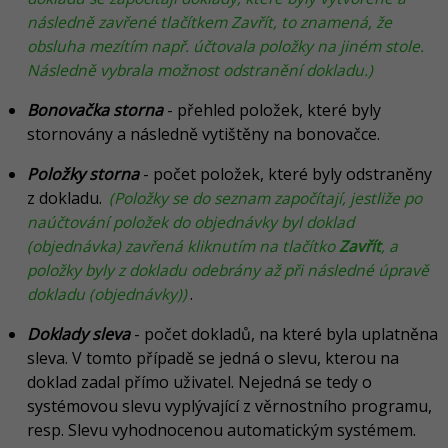
následně zavřené tlačítkem Zavřít, to znamená, že
obsluha mezítím např. účtovala položky na jiném stole.
Následně vybrala možnost odstranění dokladu.)
Bonovačka storna
- přehled položek, které byly
stornovány a následně vytištěny na bonovačce.
Položky storna
- počet položek, které byly odstraněny
z dokladu.
(Položky se do seznam započítají, jestliže po
naúčtování položek do objednávky byl doklad
(objednávka) zavřená kliknutím na tlačítko
Zavřít
, a
položky byly z dokladu odebrány až při následné úpravě
dokladu (objednávky))
.
Doklady sleva
- počet dokladů, na které byla uplatněna
sleva. V tomto případě se jedná o slevu, kterou na
doklad zadal přímo uživatel. Nejedná se tedy o
systémovou slevu vyplývající z věrnostního programu,
resp. Slevu vyhodnocenou automatickým systémem.