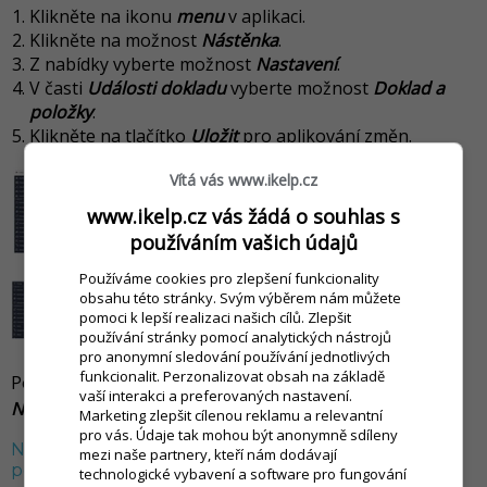
Klikněte na ikonu
menu
v aplikaci.
Klikněte na možnost
Nástěnka
.
Z nabídky vyberte možnost
Nastavení
.
V časti
Události dokladu
vyberte možnost
Doklad a
položky
.
Klikněte na tlačítko
Uložit
pro aplikování změn.
Vítá vás www.ikelp.cz
www.ikelp.cz vás žádá o souhlas s
používáním vašich údajů
Používáme cookies pro zlepšení funkcionality
obsahu této stránky. Svým výběrem nám můžete
pomoci k lepší realizaci našich cílů. Zlepšit
používání stránky pomocí analytických nástrojů
pro anonymní sledování používání jednotlivých
funkcionalit. Perzonalizovat obsah na základě
Po kliknutí na ikonu
příslušného záznamu v
vaší interakci a preferovaných nastavení.
Nástěnce
, se zobrazí detailnější informace o změnách.
Marketing zlepšit cílenou reklamu a relevantní
pro vás. Údaje tak mohou být anonymně sdíleny
Nastavení práv pro zobrazení statistiky změn na
mezi naše partnery, kteří nám dodávají
položkách / dokladech
technologické vybavení a software pro fungování