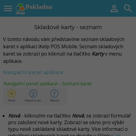

Pokladna


Skladové karty - seznam
V tomto návodu vám představíme seznam skladových
karet v aplikaci iKelp POS Mobile. Seznam skladových
karet se zobrazí po kliknutí na tlačítko
Karty
v menu
aplikace.
Navigační panel aplikace
Navigační panel aplikace - Seznam karet
Nová
- kliknutím na tlačítko
Nová
, se zobrazí formulář
pro založení nové karty. Zobrazí se okno pro výběr
typu nově zakládané skladové karty. Více informací o
vytváření skladových karet se dozvíte v článku
Jak