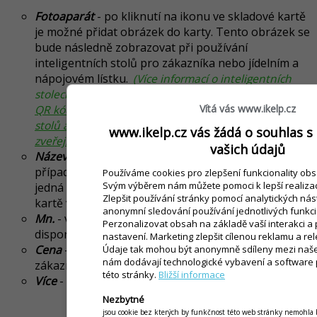
Fotoaparát
- po kliknutí na ikonu ve skladové kartě
je možné přidat obrázek do karty. Tento obrázek se
bude následně zobrazovat při používání
inteligentních stolů pro zákazníka nebo jídelním a
nápojovém lístku.
(Více informací o inteligentních
stolech a jídelním lístku se dozvíte v návodu
Použití
Vítá vás www.ikelp.cz
QR kódu u stolu v restauraci a kavárně
Vytváření
stolů a tisk QR kódů
a
Vytvoření jídelního lístku,
www.ikelp.cz vás žádá o souhlas s
zveřejnění na Facebooku a vaší webstránce
)
vašich údajů
Název / PLU
- v seznamu se zobrazuje název karty
případně PLU, pokud je v kartě vyplněno. Jestli se
Používáme cookies pro zlepšení funkcionality obs
Svým výběrem nám můžete pomoci k lepší realizaci 
jedná o kartu s evidencí SBL a tato hodnota je v
Zlepšit používání stránky pomocí analytických nás
kartě vyplněna, zobrazí se i číslo SBL.
anonymní sledování používání jednotlivých funkcio
Mn.
- v případě skladové evidence se zobrazuje i
Perzonalizovat obsah na základě vaší interakci a
disponibilní množství ve skladu.
nastavení. Marketing zlepšit cílenou reklamu a rel
Cena
- prodejní cena s DPH, konečná cena pro
Údaje tak mohou být anonymně sdíleny mezi naše 
nám dodávají technologické vybavení a software
zákazníka.
této stránky.
Bližší informace
Více
- po kliknutí na ikonu se zobrazí detail karty.
Nezbytné
by
Ing. Lukáš Krajčír
jsou cookie bez kterých by funkčnost této web stránky nemohla 