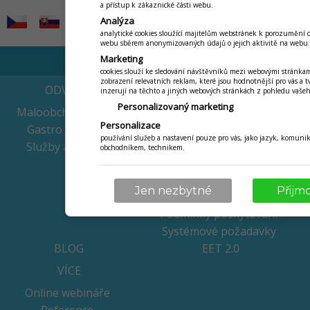
a přístup k zákaznické části webu.
Analýza
analytické cookies sloužící majitelům webstránek k porozumění
webu sběrem anonymizovaných údajů o jejich aktivitě na webu.
Marketing
cookies slouží ke sledování návštěvníků mezi webovými stránkam
zobrazení relevatních reklam, které jsou hodnotnější pro vás a t
ODVĚTVÍ
CENÍK
inzerují na těchto a jiných webových stránkách z pohledu vaše
Personalizovaný marketing
Maloobchod / retail
Pronájem pokladen
Personalizace
Gastro provozy
Dotovaný nákup
používání služeb a nastavení pouze pro vás, jako jazyk, komunik
pokladen
Služby a servisy
obchodníkem, technikem.
Chci jen software
Terminál zdarma
Jen nezbytné
Přijm
Schéma MIF++
Podmínky poskytování
Systémové požadavky
BLOG
EET 2.0
VÍCE
Online webináře