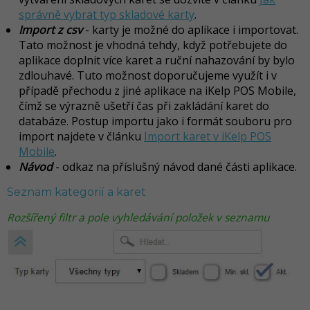
správně vybrat typ skladové karty
.
Import z csv
- karty je možné do aplikace i importovat.
Tato možnost je vhodná tehdy, když potřebujete do
aplikace doplnit více karet a ruční nahazování by bylo
zdlouhavé. Tuto možnost doporučujeme využít i v
případě přechodu z jiné aplikace na iKelp POS Mobile,
čímž se výrazně ušetří čas př
i zakládání karet do
databáze. Postup importu jako i formát souboru pro
import najdete v článku
Import karet v iKelp POS
Mobile
.
Návod
- odkaz na příslušný návod dané části aplikace.
Seznam kategorií a kar
et
Rozšířený filtr a pole vyhledávání položek v seznamu