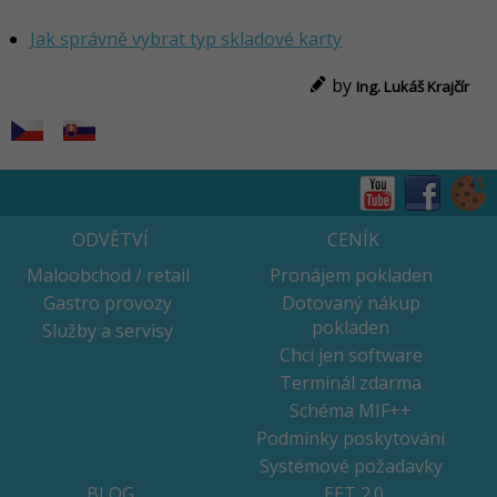
Jak správně vybrat typ skladové karty
by
Ing. Lukáš Krajčír
ODVĚTVÍ
CENÍK
Maloobchod / retail
Pronájem pokladen
Gastro provozy
Dotovaný nákup
pokladen
Služby a servisy
Chci jen software
Terminál zdarma
Schéma MIF++
Podmínky poskytování
Systémové požadavky
BLOG
EET 2.0