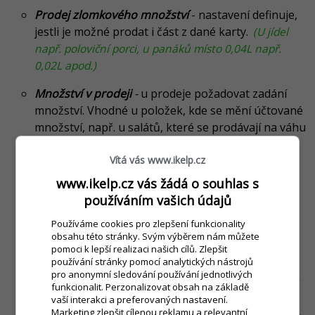
Prodej zlomkového množství
- nastavení definuje,
jestli je možné prodat i část z dané karty.
(U jídel
např. poloviční porci, u panáků místo 0,04L např.
0,02L apod.)
Množství v prodeji
-
u prodeje požadovat zadání
množství. Vhodné u položek, kde se mění účtované
množství, např. u salátů, které se prodávají na váhu
apod.
Vítá vás www.ikelp.cz
EAN
- čárový kód dané položky. Čárový kód
www.ikelp.cz vás žádá o souhlas s
doporučujeme vyplnit pokud se jedná o kartu s
používáním vašich údajů
evidencí SBL, který jednoznačně identifikuje dané
zboží. Stejně tak i v případě prodeje pomocí čtečky
Používáme cookies pro zlepšení funkcionality
obsahu této stránky. Svým výběrem nám můžete
čárových kódů.
pomoci k lepší realizaci našich cílů. Zlepšit
používání stránky pomocí analytických nástrojů
Rychlé poznámky
- na kartě je možné nadefinovat
pro anonymní sledování používání jednotlivých
také tzv. "Rychle poznámky", které blíže identifikují
funkcionalit. Perzonalizovat obsah na základě
vaší interakci a preferovaných nastavení.
požadavek zákazníka při objednávce. Jednotlivé
Marketing zlepšit cílenou reklamu a relevantní