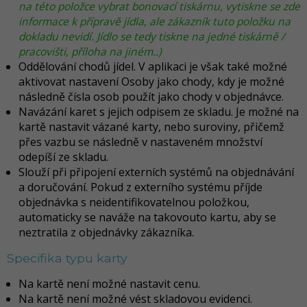
na této položce vybrat bonovací tiskárnu, vytiskne se zde
informace k přípravě jídla, ale zákazník tuto položku na
dokladu nevidí. Jídlo se tedy tiskne na jedné tiskárně /
pracovišti, příloha na jiném..)
Oddělování chodů jídel. V aplikaci je však také možné
aktivovat nastavení Osoby jako chody, kdy je možné
následně čísla osob použít jako chody v objednávce.
Navázání karet s jejich odpisem ze skladu. Je možné na
kartě nastavit vázané karty, nebo suroviny, přičemž
přes vazbu se následně v nastaveném množství
odepíší ze skladu.
Slouží při připojení externích systémů na objednávání
a doručování. Pokud z externího systému příjde
objednávka s neidentifikovatelnou položkou,
automaticky se naváže na takovouto kartu, aby se
neztratila z objednávky zákazníka.
Specifika typu karty
Na kartě není možné nastavit cenu.
Na kartě není možné vést skladovou evidenci.