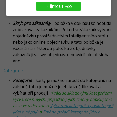
Do fin. dokladu
- položka objednávky se bude
přesouvat na finanční doklad. Pokud je nastavení
Přijmout vše
aktivní, položka se zobrazí na eKasa dokladu.
Skrýt pro zákazníky
- položka v dokladu se nebude
zobrazovat zákazníkům. Pokud si zákazník vytvoří
objednávku prostřednictvím Inteligentního stolu
nebo jako online objednávku a tato položka je
vázaná na některou položku z objednávky,
zákazník ji ve své objednávce neuvidí, ale obsluha
ano.
Kategorie
Kategorie
- karty je možné zařadit do kategorií, na
základě toho je možné je efektivně filtrovat a
vybírat při prodeji.
(Práci se skladovými kategoriemi,
vytváření nových, případně jejich změny popisujeme
blíže ve videokurzu
Vytváření kategorií a podkategorií
jídel a nápojů
a
Změna pořadí kategorie jídel a