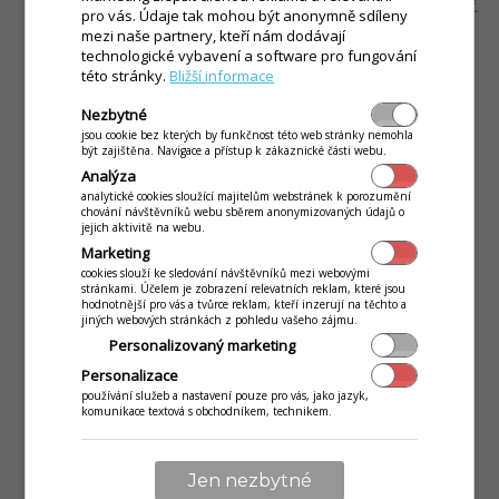
poznámky je možné od sebe oddělit čárkou.
(Např.
pro vás. Údaje tak mohou být anonymně sdíleny
u minerálky to může být poznámka "Nechlazená"
mezi naše partnery, kteří nám dodávají
technologické vybavení a software pro fungování
nebo "S ledem" apod. Více informací o rychlých
této stránky.
Bližší informace
poznámkách získáte v našem instruktážním videu
Rychlé přidání poznámky na položce otevřeného
Nezbytné
jsou cookie bez kterých by funkčnost této web stránky nemohla
účtu
.)
být zajištěna. Navigace a přístup k zákaznické části webu.
Analýza
Popis
- popis na skladové kartě představuje bližší
analytické cookies sloužící majitelům webstránek k porozumění
popis, který se zobrazuje na jídelním lístku.
(U
chování návštěvníků webu sběrem anonymizovaných údajů o
jejich aktivitě na webu.
míchaných drinků se může jednat např. o složení
Marketing
apod.)
cookies slouží ke sledování návštěvníků mezi webovými
stránkami. Účelem je zobrazení relevatních reklam, které jsou
hodnotnější pro vás a tvůrce reklam, kteří inzerují na těchto a
Bonovačky
- pokud jsou v aplikaci nadefinované
jiných webových stránkách z pohledu vašeho zájmu.
bonovací tiskárny, je možné nastavit, na které
Personalizovaný marketing
tiskárně se bude karta tisknout. Skladové kartě je
Personalizace
možné nadefinovat tisk pouze na jednom zařízení.
používání služeb a nastavení pouze pro vás, jako jazyk,
komunikace textová s obchodníkem, technikem.
Tisk položky samostatně
- položka se bude
tisknout na samostatném bonovacím lístku.
Jen nezbytné