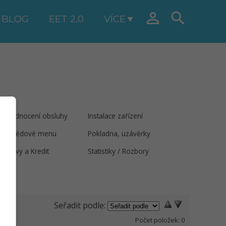


BLOG
EET 2.0
VÍCE
Hodnocení obsluhy
Instalace zařízení
Obědové menu
Pokladna, uzávěrky
Slevy a Kredit
Statistiky / Rozbory
Seřadit podle:
Počet položek:
0