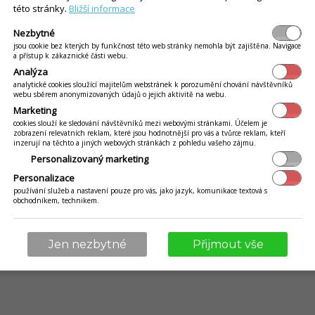
této stránky.
Bližší informace
BLOG
EET 2.0
Nezbytné
VÍCE
jsou cookie bez kterých by funkčnost této web stránky nemohla být zajištěna. Navigace
a přístup k zákaznické části webu.
n
Online webináře
Analýza
Reference
analytické cookies sloužící majitelům webstránek k porozumění chování návštěvníků
webu sběrem anonymizovaných údajů o jejich aktivitě na webu.
Návody
Marketing
Kontakty
cookies slouží ke sledování návštěvníků mezi webovými stránkami. Účelem je
zobrazení relevatních reklam, které jsou hodnotnější pro vás a tvůrce reklam, kteří
Ochrana osobních údajů
inzerují na těchto a jiných webových stránkách z pohledu vašeho zájmu.
Personalizovaný marketing
Personalizace
používání služeb a nastavení pouze pro vás, jako jazyk, komunikace textová s
obchodníkem, technikem.
© 2009 - 2026 Abiset s.r.o. | powered by
iKelp
Jen nezbytné
Přijmout vše