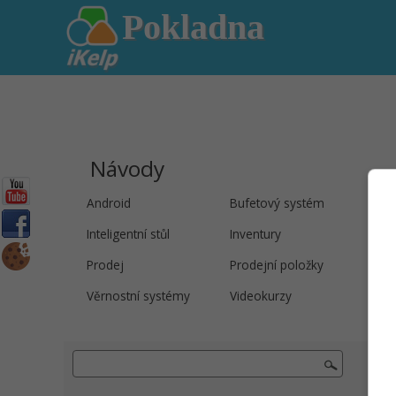
Pokladna
Návody
Android
Bufetový systém
Evi
Inteligentní stůl
Inventury
Jíde
Prodej
Prodejní položky
Regi
Věrnostní systémy
Videokurzy
Dam
/ Bo