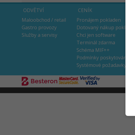
ODVĚTVÍ
CENÍK
Maloobchod / retail
Pronájem pokladen
Gastro provozy
Dotovaný nákup poklade
Služby a servisy
Chci jen software
Terminál zdarma
Schéma MIF++
Podmínky poskytování
Systémové požadavky