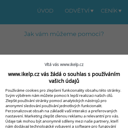
ÚVOD
ODVĚTVÍ
CENÍK
Jak vám můžeme pomoci?
Vítá vás www.ikelp.cz
dence SBL
Export / Import
Finanční doklady
www.ikelp.cz vás žádá o souhlas s používáním
lní lístek
Kontakty / Uživatelé
Nastavení
vašich údajů
strace
Rozvoz
Sklad
Používáme cookies pro zlepšení funkcionality obsahu této stránky.
eJidlo.cz / Wolt
Svým výběrem nám můžete pomoci k lepší realizaci našich cílů.
Zlepšit používání stránky pomocí analytických nástrojů pro
lt
anonymní sledování používání jednotlivých funkcionalit.
Perzonalizovat obsah na základě vaší interakci a preferovaných
nastavení. Marketing zlepšit cílenou reklamu a relevantní pro vás.
Údaje tak mohou být anonymně sdíleny mezi naše partnery, kteří
nám dodávají technologické vybavení a software pro fungování