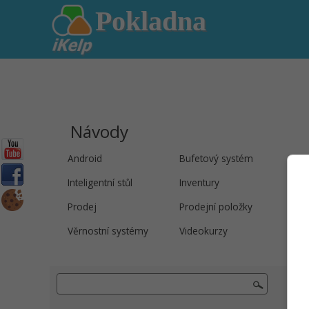
Pokladna
Návody
Android
Bufetový systém
Evi
Inteligentní stůl
Inventury
Jíde
Prodej
Prodejní položky
Regi
Věrnostní systémy
Videokurzy
Dam
/ Bo