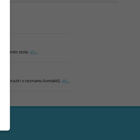
ligentním stole.
Víc...
i zobrazit i v seznamu kontaktů.
Víc...