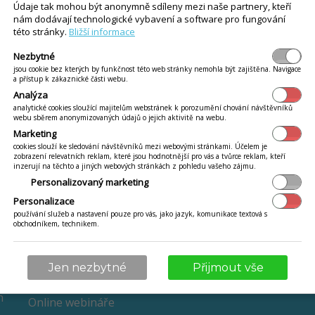
Údaje tak mohou být anonymně sdíleny mezi naše partnery, kteří
nám dodávají technologické vybavení a software pro fungování
této stránky.
Bližší informace
 Mobile
 ohodnocení obsluhy zákazníkem.
Víc...
Nezbytné
jsou cookie bez kterých by funkčnost této web stránky nemohla být zajištěna. Navigace
a přístup k zákaznické části webu.
Analýza
analytické cookies sloužící majitelům webstránek k porozumění chování návštěvníků
třebné mít aktivní, pokud se má využívat možnost hodnocení obsluhy na Inte
webu sběrem anonymizovaných údajů o jejich aktivitě na webu.
Marketing
cookies slouží ke sledování návštěvníků mezi webovými stránkami. Účelem je
zobrazení relevatních reklam, které jsou hodnotnější pro vás a tvůrce reklam, kteří
odnocení
inzerují na těchto a jiných webových stránkách z pohledu vašeho zájmu.
údajů zobrazených u hodnocení uživatele na nástěnce. Hodnocení je možné s
Personalizovaný marketing
Personalizace
používání služeb a nastavení pouze pro vás, jako jazyk, komunikace textová s
obchodníkem, technikem.
BLOG
EET 2.0
Jen nezbytné
Přijmout vše
VÍCE
n
Online webináře