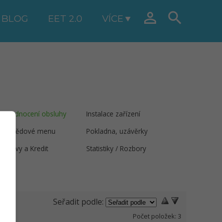


BLOG
EET 2.0
VÍCE
Hodnocení obsluhy
Instalace zařízení
Obědové menu
Pokladna, uzávěrky
Slevy a Kredit
Statistiky / Rozbory
Seřadit podle:
Počet položek:
3