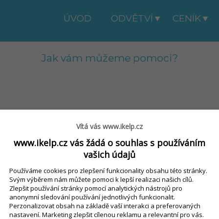
ÚVOD
ODVĚTVÍ
CENÍK
Jak vám můžeme pomoci?
dence SBL
Export / Import
Finanční doklady
Vítá vás www.ikelp.cz
lní lístek
Kontakty / Uživatelé
Nastavení
www.ikelp.cz vás žádá o souhlas s používáním
strace
Rozvoz
Sklad
vašich údajů
eJidlo.cz / Wolt
Používáme cookies pro zlepšení funkcionality obsahu této stránky.
lt
Svým výběrem nám můžete pomoci k lepší realizaci našich cílů.
Zlepšit používání stránky pomocí analytických nástrojů pro
anonymní sledování používání jednotlivých funkcionalit.
Perzonalizovat obsah na základě vaší interakci a preferovaných
nastavení. Marketing zlepšit cílenou reklamu a relevantní pro vás.