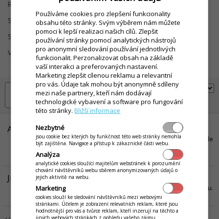
Registrace
Rozvoz
Používáme cookies pro zlepšení funkcionality
Sklad
Slevy a Kredit
obsahu této stránky. Svým výběrem nám můžete
pomoci k lepší realizaci našich cílů. Zlepšit
Statistiky / Rozbory
Věrnostní systémy
používání stránky pomocí analytických nástrojů
pro anonymní sledování používání jednotlivých
Videokurzy
DameJidlo.cz / Wolt /
funkcionalit. Perzonalizovat obsah na základě
Bolt
vaší interakci a preferovaných nastavení.
Marketing zlepšit cílenou reklamu a relevantní
pro vás. Údaje tak mohou být anonymně sdíleny
mezi naše partnery, kteří nám dodávají
technologické vybavení a software pro fungování
této stránky.
Bližší informace
Nezbytné
Alergeny v iKelp POS Mobile
jsou cookie bez kterých by funkčnost této web stránky nemohla
V tomto článku jsou informace o alergenech v iKelp POS Mobile. Kde
být zajištěna. Navigace a přístup k zákaznické části webu.
je možné je vyplnit, kde se zobrazují a jak se s nimi v aplikaci
Analýza
pracuje.
Víc...
analytické cookies sloužící majitelům webstránek k porozumění
chování návštěvníků webu sběrem anonymizovaných údajů o
Jídelní lístek a donáška na vlastním webu
jejich aktivitě na webu.
Nastavení jídelního systému a online objednávání na vlastním webu.
Marketing
Víc...
cookies slouží ke sledování návštěvníků mezi webovými
stránkami. Účelem je zobrazení relevatních reklam, které jsou
hodnotnější pro vás a tvůrce reklam, kteří inzerují na těchto a
jiných webových stránkách z pohledu vašeho zájmu.