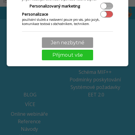
15
30
50
100
200
Personalizovaný marketing
Personalizace
používání služeb a nastavení pouze pro vás, jako jazyk,
komunikace textová s obchodníkem, technikem.
ODVĚTVÍ
CENÍK
Maloobchod / retail
Pronájem pokladen
Gastro provozy
Dotovaný nákup
Jen nezbytné
pokladen
Služby a servisy
Přijmout vše
Chci jen software
Terminál zdarma
Schéma MIF++
Podmínky poskytování
Systémové požadavky
BLOG
EET 2.0
VÍCE
Online webináře
Reference
Návody