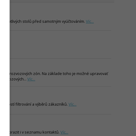
jednotlivých stolů před samotným vyúčtováním.
Víc...
otlivých rozvozových zón. Na základe toho je možné upravovať
y rozvozových...
Víc...
ožností filtrování a výběrů zákazníků.
Víc...
si zobrazit i v seznamu kontaktů.
Víc...