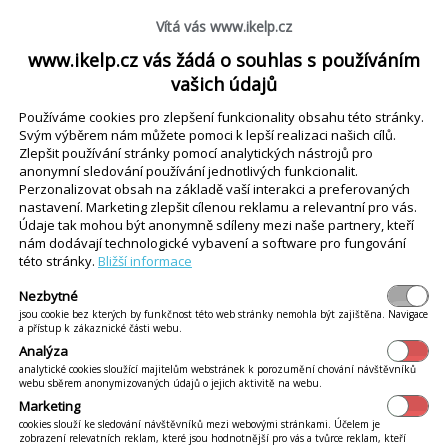
Vítá vás www.ikelp.cz
 dokladech
www.ikelp.cz vás žádá o souhlas s používáním
ostí sledování odebraných položek z dokladu nebo odebraných dokladů z 
vašich údajů
Používáme cookies pro zlepšení funkcionality obsahu této stránky.
Svým výběrem nám můžete pomoci k lepší realizaci našich cílů.
Zlepšit používání stránky pomocí analytických nástrojů pro
í jednotlivé informace v části Nástěnka aplikace iKelp POS Mobile.
Víc...
anonymní sledování používání jednotlivých funkcionalit.
Perzonalizovat obsah na základě vaší interakci a preferovaných
nastavení. Marketing zlepšit cílenou reklamu a relevantní pro vás.
Údaje tak mohou být anonymně sdíleny mezi naše partnery, kteří
i v aplikácii iKelp POS Mobile viete pozrieť štatistiku rozvozov podľa jedn
nám dodávají technologické vybavení a software pro fungování
ovať počet kuriérov pre jednotlivé zóny a zefektívniť ich využitie. Štatistik
této stránky.
Bližší informace
Nezbytné
jsou cookie bez kterých by funkčnost této web stránky nemohla být zajištěna. Navigace
a přístup k zákaznické části webu.
údajích zobrazovaných v části Obraty zákazníků, jako je popis jednotlivých m
Analýza
analytické cookies sloužící majitelům webstránek k porozumění chování návštěvníků
webu sběrem anonymizovaných údajů o jejich aktivitě na webu.
Marketing
odnocení
cookies slouží ke sledování návštěvníků mezi webovými stránkami. Účelem je
údajů zobrazených u hodnocení uživatele na nástěnce. Hodnocení je možné 
zobrazení relevatních reklam, které jsou hodnotnější pro vás a tvůrce reklam, kteří