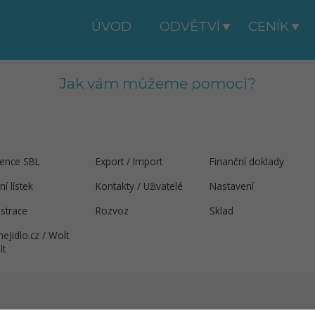
ÚVOD
ODVĚTVÍ
CENÍK
Jak vám můžeme pomoci?
dence SBL
Export / Import
Finanční doklady
lní lístek
Kontakty / Uživatelé
Nastavení
strace
Rozvoz
Sklad
eJidlo.cz / Wolt
lt