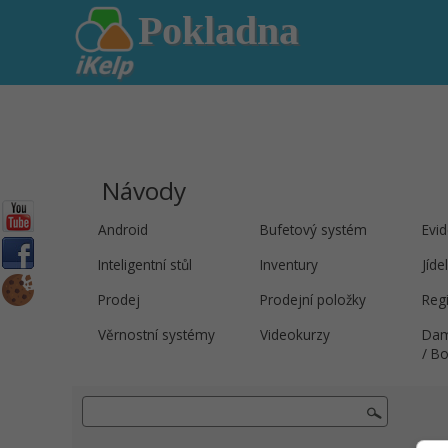
Pokladna
Návody
Android
Bufetový systém
Evi
Inteligentní stůl
Inventury
Jíde
Prodej
Prodejní položky
Regi
Věrnostní systémy
Videokurzy
Dam
/ Bo