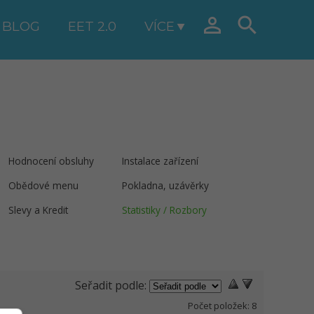


BLOG
EET 2.0
VÍCE
Hodnocení obsluhy
Instalace zařízení
Obědové menu
Pokladna, uzávěrky
Slevy a Kredit
Statistiky / Rozbory
Seřadit podle:
Počet položek:
8