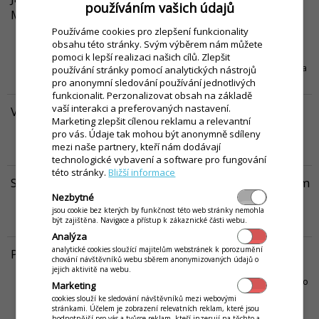
používáním vašich údajů
Mobile
Nabídka obědového menu vypadá s obrázky vždy o poznání lépe
Používáme cookies pro zlepšení funkcionality
vždyť se neříká nadarmo, že oči by jedly. Přidávání fotek je přitom
obsahu této stránky. Svým výběrem nám můžete
skutečně jednoduché: jídlo vyfotíte mobilem přímo v aplikaci iKelp
pomoci k lepší realizaci našich cílů. Zlepšit
POS Mobile a při sestavování menu ho pak použijete opakovaně na
používání stránky pomocí analytických nástrojů
pár kliknutí. Obědové menu s fotografiemi...
Víc...
pro anonymní sledování používání jednotlivých
funkcionalit. Perzonalizovat obsah na základě
vaší interakci a preferovaných nastavení.
Věrnostní systémy
Marketing zlepšit cílenou reklamu a relevantní
Pokročilé nástroje jako zbíraní bodů, automatický klubový systém,
pro vás. Údaje tak mohou být anonymně sdíleny
automatické sledování obratů, individuálni slevové akce pro
mezi naše partnery, kteří nám dodávají
získávání nových a udržení si stávajícich zákazníků.
Víc...
technologické vybavení a software pro fungování
této stránky.
Bližší informace
Skladová evidence v iKelp POS Mobile, krok za krokem
Nezbytné
Skladová evidence představuje vytváření skladových karet různých
typů - zboží, surovina, receptura atd. Příjem zboží, výdej zboží a
jsou cookie bez kterých by funkčnost této web stránky nemohla
být zajištěna. Navigace a přístup k zákaznické části webu.
inventury - krok za krokem.
Víc...
Analýza
analytické cookies sloužící majitelům webstránek k porozumění
Polední menu
chování návštěvníků webu sběrem anonymizovaných údajů o
Správné nastavení poledního a týdenního menu. Plán poledního
jejich aktivitě na webu.
menu na týden / dva dopředu. Automatické zveřejňování poledního
Marketing
menu na webstránce pro online objednávaní. Detailní přehledy a
cookies slouží ke sledování návštěvníků mezi webovými
statistiky.
Víc...
stránkami. Účelem je zobrazení relevatních reklam, které jsou
hodnotnější pro vás a tvůrce reklam, kteří inzerují na těchto a