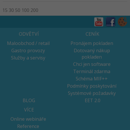
15
30
50
100
200
ODVĚTVÍ
CENÍK
Maloobchod / retail
Pronájem pokladen
Gastro provozy
Dotovaný nákup
pokladen
Služby a servisy
Chci jen software
Terminál zdarma
Schéma MIF++
Podmínky poskytování
Systémové požadavky
BLOG
EET 2.0
VÍCE
Online webináře
Reference