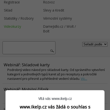
Registrace
Rozvoz
Sklad
Slevy a Kredit
Statistiky / Rozbory
Věrnostní systémy
Videokurzy
DameJidlo.cz / Wolt /
Bolt
Webinář: Skladové karty
Podrobný video návod pro skladové karty. Od správného vytvoření
kategorií a jednotlivých typů karet až po receptury a pokročilé
nastavení pro přesné a přehledné vedení skladu.
Víc...
Webinář: Mobilní číšník
Podrobný video návod pro modul Mobilní číšník. Od nastavení po
Vítá vás www.ikelp.cz
pokročilé funkcionality pro efektivní chod vašeho provozu.
Víc...
www.ikelp.cz vás žádá o souhlas s
Jak přidat obrázky k obědovému menu v iKelp POS