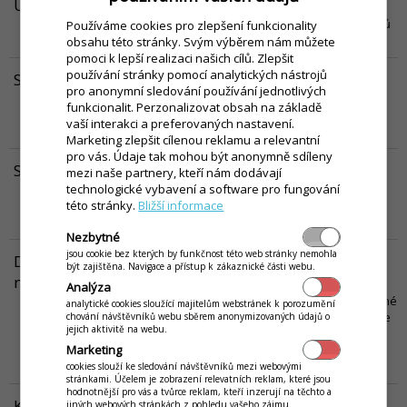
Uzávěrky uživatelů v iKelp POS Mobile - Rozvoz
V tomto návodu vám blíže představíme možnosti uzávěrky uživatelů
Používáme cookies pro zlepšení funkcionality
v případě, že se využívá Rozvoz
Víc...
obsahu této stránky. Svým výběrem nám můžete
pomoci k lepší realizaci našich cílů. Zlepšit
používání stránky pomocí analytických nástrojů
Skladová karta - záložka Pohyby
pro anonymní sledování používání jednotlivých
V tomto článku nájdete bližšie informácie o záložke Pohyby na
funkcionalit. Perzonalizovat obsah na základě
skladovej karte, bližšie informácie o jednotlivých hodnotách, ktoré
vaší interakci a preferovaných nastavení.
sa tu zobrazujú, ako aj iné možnosti tejto záložky.
Víc...
Marketing zlepšit cílenou reklamu a relevantní
pro vás. Údaje tak mohou být anonymně sdíleny
Sledování změn na položkách a dokladech
mezi naše partnery, kteří nám dodávají
technologické vybavení a software pro fungování
V tomto návodu se nachází popis možností sledování odebraných
této stránky.
Bližší informace
položek z dokladu nebo odebraných dokladů z jednotlivých stolů
před samotným vyúčtováním.
Víc...
Nezbytné
jsou cookie bez kterých by funkčnost této web stránky nemohla
Dostupné množství při prodeji - nastavení na kartách
být zajištěna. Navigace a přístup k zákaznické části webu.
menu
Analýza
V tomto návodu se dozvíte, jak je možné v aplikaci nastavit dostupné
analytické cookies sloužící majitelům webstránek k porozumění
množství pro položky menu. Pokud je množství nastavené, obsluze
chování návštěvníků webu sběrem anonymizovaných údajů o
jejich aktivitě na webu.
se zobrazuje dostupnost jednotlivých položek menu a pokud
Marketing
položka dojde, automatický se označí jako nedostupné pro
objednávání.
Víc...
cookies slouží ke sledování návštěvníků mezi webovými
stránkami. Účelem je zobrazení relevatních reklam, které jsou
hodnotnější pro vás a tvůrce reklam, kteří inzerují na těchto a
Konfigurace zařízení iMin
jiných webových stránkách z pohledu vašeho zájmu.