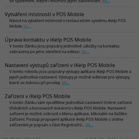
se systémem, stejně i možnost jejich zablokování.
Víc...
Vytváření místností v POS Mobile
Návod na vytváření místností v restauračním systému iKelp POS
Mobile
Víc...
Úprava kontaktu v iKelp POS Mobile
V tomto článku jsou popsány jednotlivé záložky na kontaktu
zobrazeny po jeho otevření na editaci.
Víc...
Nastavení výstupů zařízení v iKelp POS Mobile
V tomto návodu jsou popsány výstupy aplikace iKelp POS Mobile a
jejich jednotlivá nastavení. Výstupy je možné editovat pro výstupy,
které se tisknou při prodeji.
Víc...
Zařízení v iKelp POS Mobile
V tomto článku vám vysvětlíme jednotlivá nastavení Online zařízení
(fiskálních a bonovacích tiskáren) v iKelp POS Mobile. Nastavení
zařízení je možné zobrazit v Menu aplikace, kliknutím na tlačítko
Zařízení. Postup propojení aplikace iKelp POS Mobile s online
zařízeními je popsán v části Registrační...
Víc...