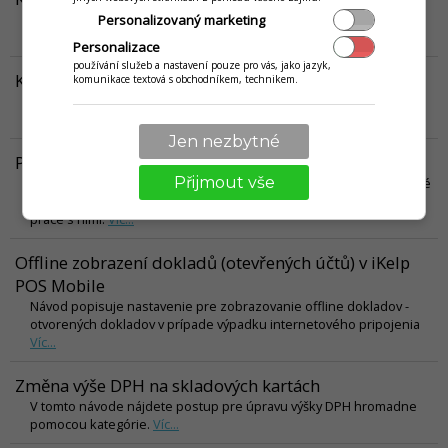
V tomto návodu je popsáno nastavení zařízení iMin pro iKelp POS
Personalizovaný marketing
Mobile verze Android.
Víc...
Personalizace
používání služeb a nastavení pouze pro vás, jako jazyk,
Kategorie jídel a nápojů
komunikace textová s obchodníkem, technikem.
V tomto návode se dozvíte, jak vytvářet kategorie a jak mňejit jejich
pořadí.
Víc...
Jen nezbytné
PLU Pohyby v iKelp POS Mobile
Přijmout vše
V tomto článku najdete informace o jednotlivých možnostech, které
je možné udělat nad prodejem karet. PLU Zpráva, PLU Uzávěrka a
práce s nimi.
Víc...
Offline zobrazení dokladů (otevřených účtů) v iKelp
POS Mobile
Návod popisuje nastavenie pre zobrazovanie offline dokladov -
otvorených dokladov v prípade výpadku internetového pripojenia
Víc...
Změna výše DPH na skladových kartách
V tomto návode nájdete postup pre úpravu výšky DPH hromadne
pomocou kategórie.
Víc...