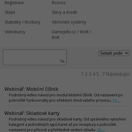
Registrace
Rozvoz
Sklad
Slevy a Kredit
Statistiky / Rozbory
Věrnostní systémy
Videokurzy
DameJidlo.cz / Wolt /
Bolt
1
2
3
4
5
..7
Následující
Webinář: Mobilní číšník
Podrobný video návod pro modul Mobilní číšník. Od nastavení po
pokročilé funkcionality pro efektivní chod vašeho provozu.
Víc...
Webinář: Skladové karty
Podrobný video návod pro skladové karty. Od správného vytvoření
kategorií a jednotlivých typů karet až po receptury a pokročilé
nastavení pro přesné a přehledné vedení skladu.
Víc...