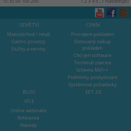
15
30
50
100
200
1
2
3
4
5
..7
Následující
ODVĚTVÍ
CENÍK
Maloobchod / retail
Pronájem pokladen
Gastro provozy
Dotovaný nákup
pokladen
Služby a servisy
Chci jen software
Terminál zdarma
Schéma MIF++
Podmínky poskytování
Systémové požadavky
BLOG
EET 2.0
VÍCE
Online webináře
Reference
Návody