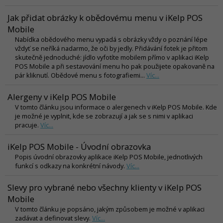
Jak přidat obrázky k obědovému menu v iKelp POS
Mobile
Nabídka obědového menu vypadá s obrázky vždy o poznání lépe
vždyť se neříká nadarmo, že oči by jedly. Přidávání fotek je přitom
skutečně jednoduché: jídlo vyfotíte mobilem přímo v aplikaci iKelp
POS Mobile a při sestavování menu ho pak použijete opakovaně na
pár kliknutí. Obědové menu s fotografiemi...
Víc...
Alergeny v iKelp POS Mobile
V tomto článku jsou informace o alergenech v iKelp POS Mobile. Kde
je možné je vyplnit, kde se zobrazují a jak se s nimi v aplikaci
pracuje.
Víc...
iKelp POS Mobile - Úvodní obrazovka
Popis úvodní obrazovky aplikace iKelp POS Mobile, jednotlivých
funkcí s odkazy na konkrétní návody.
Víc...
Slevy pro vybrané nebo všechny klienty v iKelp POS
Mobile
V tomto článku je popsáno, jakým způsobem je možné v aplikaci
zadávat a definovat slevy.
Víc...