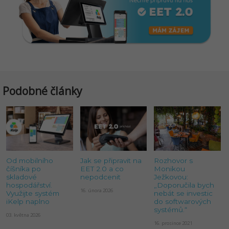
Podobné články
Od mobilního
Jak se připravit na
Rozhovor s
číšníka po
EET 2.0 a co
Monikou
skladové
nepodcenit
Ježkovou:
hospodářství.
„Doporučila bych
16. února 2026
Využijte systém
nebát se investic
iKelp naplno
do softwarových
systémů.“
03. května 2026
16. prosince 2021