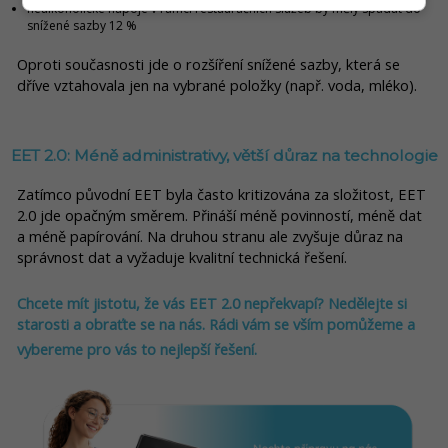
nealkoholické nápoje v rámci restauračních služeb by měly spadat do
snížené sazby 12 %
Oproti současnosti jde o rozšíření snížené sazby, která se
dříve vztahovala jen na vybrané položky (např. voda, mléko).
EET 2.0: Méně administrativy, větší důraz na technologie
Zatímco původní EET byla často kritizována za složitost, EET
2.0 jde opačným směrem. Přináší méně povinností, méně dat
a méně papírování. Na druhou stranu ale zvyšuje důraz na
správnost dat a vyžaduje kvalitní technická řešení.
Chcete mít jistotu, že vás EET 2.0 nepřekvapí? Nedělejte si
starosti a obraťte se na nás. Rádi vám se vším pomůžeme a
vybereme pro vás to nejlepší řešení.