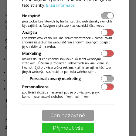
Specifika pro gastro podniky
této stránky.
Bližší informace
EET 2.0 přináší i některé změny, které se přímo dotknou
Nezbytné
gastro provozů. Nejde sice o technické nastavení evidence
jsou cookie bez kterých by funkčnost této web stránky nemohla
být zajištěna. Navigace a přístup k zákaznické části webu.
tržeb, ale o
související daňové úpravy
.
Analýza
analytické cookies sloužící majitelům webstránek k porozumění
Spropitné (tipy):
Nově se zavádí daňové zvýhodnění
chování návštěvníků webu sběrem anonymizovaných údajů o
dobrovolného spropitného:
jejich aktivitě na webu.
Marketing
může být osvobozeno až do výše 7 % měsíčních příjmů ze
cookies slouží ke sledování návštěvníků mezi webovými
stránkami. Účelem je zobrazení relevatních reklam, které jsou
stravovacích služeb
hodnotnější pro vás a tvůrce reklam, kteří inzerují na těchto a
jiných webových stránkách z pohledu vašeho zájmu.
výši lze rozdělit podle počtu zaměstnanců nebo stanovit interně
Personalizovaný marketing
musí jít o dobrovolné spropitné poskytnuté zákazníkem
Personalizace
musí souviset se stravovací službou a být obvyklé
používání služeb a nastavení pouze pro vás, jako jazyk,
komunikace textová s obchodníkem, technikem.
Tato úprava řeší daňový režim spropitného, nikoli samotný
způsob evidence v EET.
Jen nezbytné
DPH na nealkoholické nápoje:
Návrh zákona počítá také se
změnou DPH:
Přijmout vše