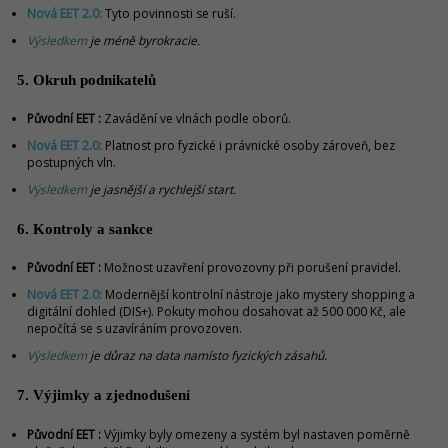
Nová EET 2.0:
Tyto povinnosti se ruší.
Výsledkem
je méně byrokracie.
5. Okruh podnikatelů
Původní EET :
Zavádění ve vlnách podle oborů.
Nová EET 2.0:
Platnost pro fyzické i právnické osoby zároveň, bez
postupných vln.
Výsledkem
je jasnější a rychlejší start.
6. Kontroly a sankce
Původní EET :
Možnost uzavření provozovny při porušení pravidel.
Nová EET 2.0:
Modernější kontrolní nástroje jako mystery shopping a
digitální dohled (DIS+). Pokuty mohou dosahovat až 500 000 Kč, ale
nepočítá se s uzavíráním provozoven.
Výsledkem
je důraz na data namísto fyzických zásahů.
7. Výjimky a zjednodušení
Původní EET :
Výjimky byly omezeny a systém byl nastaven poměrně