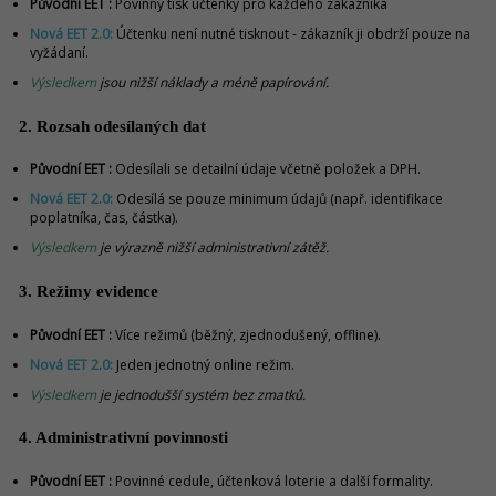
Původní EET :
Povinný tisk účtenky pro každého zákazníka
Nová EET 2.0:
Účtenku není nutné tisknout - zákazník ji obdrží pouze na
vyžádaní.
Výsledkem
jsou nižší náklady a méně papírování.
2. Rozsah odesílaných dat
Původní EET :
Odesílali se detailní údaje včetně položek a DPH.
Nová EET 2.0:
Odesílá se pouze minimum údajů (např. identifikace
poplatníka, čas, částka).
Výsledkem
je výrazně nižší administrativní zátěž.
3. Režimy evidence
Původní EET :
Více režimů (běžný, zjednodušený, offline).
Nová EET 2.0:
Jeden jednotný online režim.
Výsledkem
je jednodušší systém bez zmatků.
4. Administrativní povinnosti
Původní EET :
Povinné cedule, účtenková loterie a další formality.