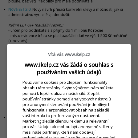
plošně, bez větší flexibility pro malé podnikatele.
Nová EET 2.0:
Nový návrh přináší konkrétní úlevy a možnosti, jak si
administrativu výrazně zjednodušit:
Režim EET OFF (paušální režim):
- určen pro podnikatele s příjmy do 1 milionu Kč ročně
- místo evidence tržeb se platí paušální daň ve výši 1 500 Kč měsíčně
(+ odvody)
- podnikatel se do režimu přihlašuje dobrovolně
- režim je závazný po celé zdaňovací období
Vítá vás www.ikelp.cz
Příležitostné tržby:
www.ikelp.cz vás žádá o souhlas s
- podnikatelé s příležitostnými příjmy do 50 000 Kč ročně nebudou
používáním vašich údajů
muset tržby evidovat
Používáme cookies pro zlepšení funkcionality
Vybrané obory mimo evidenci:
obsahu této stránky. Svým výběrem nám můžete
- EET 2.0 se nebude vztahovat například na leteckou dopravu,
bankovní nebo prodej prostřednictvím automatů
pomoci k lepší realizaci našich cílů. Zlepšit
používání stránky pomocí analytických nástrojů
Zjednodušený rozsah dat:
pro anonymní sledování používání jednotlivých
neodesílají se položky nákupu ani rozpis DPH
funkcionalit. Perzonalizovat obsah na základě
vaší interakci a preferovaných nastavení.
Výsledkem
je větší flexibilita pro malé podnikatele.
Marketing zlepšit cílenou reklamu a relevantní
pro vás. Údaje tak mohou být anonymně sdíleny
mezi naše partnery, kteří nám dodávají
technologické vybavení a software pro fungování