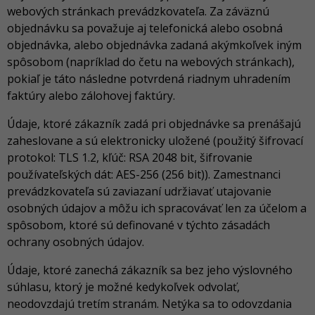
webových stránkach prevádzkovateľa. Za záväznú
objednávku sa považuje aj telefonická alebo osobná
objednávka, alebo objednávka zadaná akýmkoľvek iným
spôsobom (napríklad do četu na webových stránkach),
pokiaľ je táto následne potvrdená riadnym uhradením
faktúry alebo zálohovej faktúry.
Údaje, ktoré zákazník zadá pri objednávke sa prenášajú
zaheslovane a sú elektronicky uložené (použitý šifrovací
protokol: TLS 1.2, kľúč: RSA 2048 bit, šifrovanie
používateľských dát: AES-256 (256 bit)). Zamestnanci
prevádzkovateľa sú zaviazaní udržiavať utajovanie
osobných údajov a môžu ich spracovávať len za účelom a
spôsobom, ktoré sú definované v týchto zásadách
ochrany osobných údajov.
Údaje, ktoré zanechá zákazník sa bez jeho výslovného
súhlasu, ktorý je možné kedykoľvek odvolať,
neodovzdajú tretím stranám. Netýka sa to odovzdania