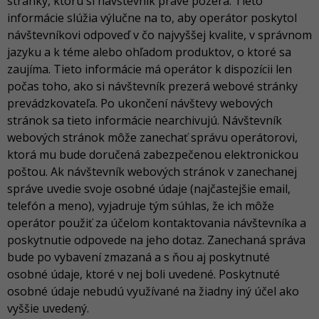
stránky, ktorú si návštevník práve pozerá. Tieto
informácie slúžia výlučne na to, aby operátor poskytol
návštevníkovi odpoveď v čo najvyššej kvalite, v správnom
jazyku a k téme alebo ohľadom produktov, o ktoré sa
zaujíma. Tieto informácie má operátor k dispozícii len
počas toho, ako si návštevník prezerá webové stránky
prevádzkovateľa. Po ukončení návštevy webových
stránok sa tieto informácie nearchivujú. Návštevník
webových stránok môže zanechať správu operátorovi,
ktorá mu bude doručená zabezpečenou elektronickou
poštou. Ak návštevník webových stránok v zanechanej
správe uvedie svoje osobné údaje (najčastejšie email,
telefón a meno), vyjadruje tým súhlas, že ich môže
operátor použiť za účelom kontaktovania návštevníka a
poskytnutie odpovede na jeho dotaz. Zanechaná správa
bude po vybavení zmazaná a s ňou aj poskytnuté
osobné údaje, ktoré v nej boli uvedené. Poskytnuté
osobné údaje nebudú využívané na žiadny iný účel ako
vyššie uvedený.