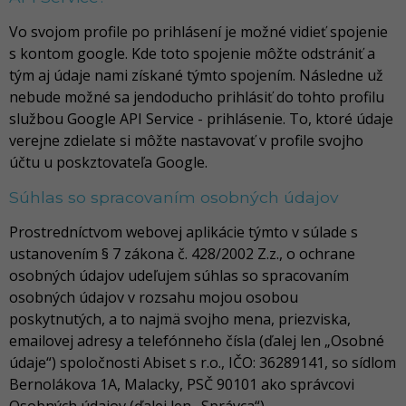
Vo svojom profile po prihlásení je možné vidieť spojenie
s kontom google. Kde toto spojenie môžte odstrániť a
tým aj údaje nami získané týmto spojením. Následne už
nebude možné sa jendoducho prihlásiť do tohto profilu
službou Google API Service - prihlásenie. To, ktoré údaje
verejne zdielate si môžte nastavovať v profile svojho
účtu u poskztovateľa Google.
Súhlas so spracovaním osobných údajov
Prostredníctvom webovej aplikácie týmto v súlade s
ustanovením § 7 zákona č. 428/2002 Z.z., o ochrane
osobných údajov udeľujem súhlas so spracovaním
osobných údajov v rozsahu mojou osobou
poskytnutých, a to najmä svojho mena, priezviska,
emailovej adresy a telefónneho čísla (ďalej len „Osobné
údaje“) spoločnosti Abiset s r.o., IČO: 36289141, so sídlom
Bernolákova 1A, Malacky, PSČ 90101 ako správcovi