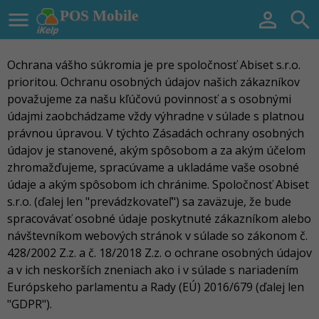

POS Mobile


Ochrana vášho súkromia je pre spoločnosť Abiset s.r.o.
prioritou. Ochranu osobných údajov našich zákazníkov
považujeme za našu kľúčovú povinnosť a s osobnými
údajmi zaobchádzame vždy výhradne v súlade s platnou
právnou úpravou. V týchto Zásadách ochrany osobných
údajov je stanovené, akým spôsobom a za akým účelom
zhromažďujeme, spracúvame a ukladáme vaše osobné
údaje a akým spôsobom ich chránime. Spoločnosť Abiset
s.r.o. (ďalej len "prevádzkovateľ") sa zaväzuje, že bude
spracovávať osobné údaje poskytnuté zákazníkom alebo
návštevníkom webových stránok v súlade so zákonom č.
428/2002 Z.z. a č. 18/2018 Z.z. o ochrane osobných údajov
a v ich neskorších zneniach ako i v súlade s nariadením
Európskeho parlamentu a Rady (EÚ) 2016/679 (ďalej len
"GDPR").