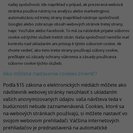
našej spoločnosti. Ide napríklad o prípad, ak prezeraná webová
stránka používa nástroj na analýzu alebo marketingovú
automatizáciu od tretej strany (napríklad nástroje spoločností
Google) alebo zobrazuje obsah webových stránok tretej strany,
napr. YouTube alebo Facebook. To má za následok prijatie súborov
cookie od týchto služieb tretích strán. Naša spoločnosť nemôže mať
kontrolu nad ukladaním ani prístup k týmto súborom cookie. Ak
chcete vedieť, ako tieto tretie strany používajú súbory cookie,
prečítajte sú zásady ochrany súkromia a zásady používania
súborov cookie týchto služieb.
Ako môžete nastavenia cookies zmeniť?
Podľa §15 zákona o elektronických médiách môžete ako
návštevník webovej stránky nesúhlasiť s ukladaním
vašich anonymizovaných údajov. vaša návšteva teda v
budúcnosti nebude zaznamenávaná. Cookies, ktoré sa
na webových stránkach používajú, si môžete nastaviť vo
svojom webovom prehliadači. Väčšina internetových
prehliadačov je prednastavená na automatické