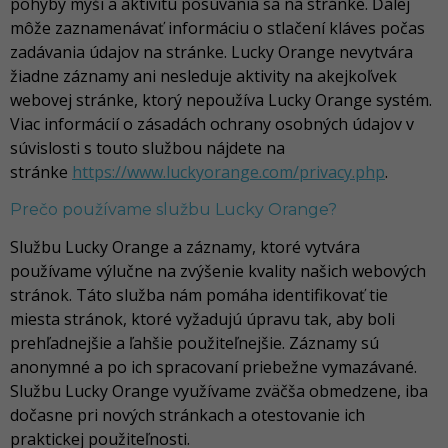
pohyby myši a aktivitu posúvania sa na stránke. Ďalej
môže zaznamenávať informáciu o stlačení kláves počas
zadávania údajov na stránke. Lucky Orange nevytvára
žiadne záznamy ani nesleduje aktivity na akejkoľvek
webovej stránke, ktorý nepoužíva Lucky Orange systém.
Viac informácií o zásadách ochrany osobných údajov v
súvislosti s touto službou nájdete na
stránke
https://www.luckyorange.com/privacy.php
.
Prečo používame službu Lucky Orange?
Službu Lucky Orange a záznamy, ktoré vytvára
používame výlučne na zvýšenie kvality našich webových
stránok. Táto služba nám pomáha identifikovať tie
miesta stránok, ktoré vyžadujú úpravu tak, aby boli
prehľadnejšie a ľahšie použiteľnejšie. Záznamy sú
anonymné a po ich spracovaní priebežne vymazávané.
Službu Lucky Orange využívame zväčša obmedzene, iba
dočasne pri nových stránkach a otestovanie ich
praktickej použiteľnosti.