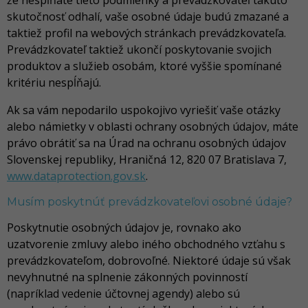
že nespĺňate tieto podmienky a prevádzkovateľ takúto
skutočnosť odhalí, vaše osobné údaje budú zmazané a
taktiež profil na webových stránkach prevádzkovateľa.
Prevádzkovateľ taktiež ukončí poskytovanie svojich
produktov a služieb osobám, ktoré vyššie spomínané
kritériu nespĺňajú.
Ak sa vám nepodarilo uspokojivo vyriešiť vaše otázky
alebo námietky v oblasti ochrany osobných údajov, máte
právo obrátiť sa na Úrad na ochranu osobných údajov
Slovenskej republiky, Hraničná 12, 820 07 Bratislava 7,
www.dataprotection.gov.sk
.
Musím poskytnúť prevádzkovateľovi osobné údaje?
Poskytnutie osobných údajov je, rovnako ako
uzatvorenie zmluvy alebo iného obchodného vzťahu s
prevádzkovateľom, dobrovoľné. Niektoré údaje sú však
nevyhnutné na splnenie zákonných povinností
(napríklad vedenie účtovnej agendy) alebo sú