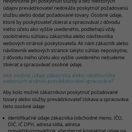
nevyhnutné pri poskytnutí služby a bez niektorých
údajov prevádzkovateľ nedokáže poskytnúť požadovanú
službu alebo dodať požadované tovary. Osobné údaje,
ktoré by poskytovateľ zbieral a spracovával z dôvodu
iného účelu ako vyššie uvedeného, podliehajú vždy
osobitnému súhlasu zákazníka alebo návštevníka
webových stránok poskytovateľa. Ak nám zákazník alebo
návštevník webových stránok takýto súhlas neposkytne,
z dôvodu iného účelu ako vyššie uvedeného nebudeme
zbierať a spracovávať osobné údaje.
Aké osobné údaje zákazníka alebo návštevníka
webových stránok prevádzkovateľ spracováva?
Aby bolo možné zákazníkovi poskytnúť požadované
tovary alebo služby prevádzkovateľ získava a spracováva
tieto osobné údaje:
identifikačné údaje zákazníka (obchodné meno, IČO,
DIČ, IČ DPH, adresa sídla, adresa
prevádzky/prevádzok, všeobecné kontaktné údaje na