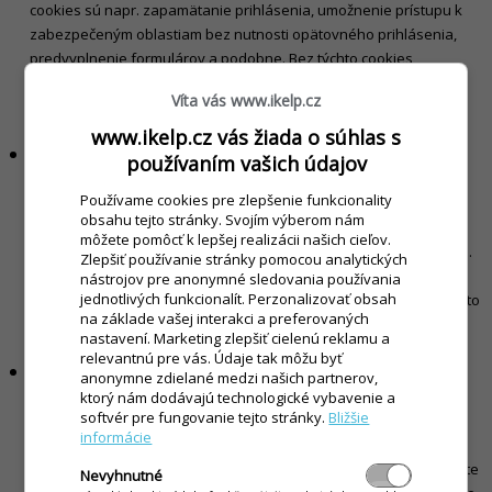
cookies sú napr. zapamätanie prihlásenia, umožnenie prístupu k
zabezpečeným oblastiam bez nutnosti opätovného prihlásenia,
predvyplnenie formulárov a podobne. Bez týchto cookies
nemôžeme poskytovať služby, ktoré tvoria základ našich stránok.
Víta vás www.ikelp.cz
Pokiaľ tieto cookies zakážete, nebudeme môcť zaručiť bezchybný
chod stránok.
www.ikelp.cz vás žiada o súhlas s
Prevádzkové súbory cookie
používaním vašich údajov
Pomocou prevádzkových cookies zhromažďujeme štatistické
Používame cookies pre zlepšenie funkcionality
informácie o tom, ako používate naše webové stránky. Tieto
obsahu tejto stránky. Svojím výberom nám
technické informácie nám napr. povedia, na ktoré časti webovej
môžete pomôcť k lepšej realizácii našich cieľov.
stránky ste klikli, ktorú stránku ste navštívili naposledy a podobne.
Zlepšiť používanie stránky pomocou analytických
Tieto cookies nám slúžia na analýzu a vylepšovanie našich
nástrojov pre anonymné sledovania používania
jednotlivých funkcionalít. Perzonalizovať obsah
webových stránok z hľadiska obsahu, výkonu a dizajnu. Pokiaľ tieto
na základe vašej interakci a preferovaných
cookies zakážete, nemôžeme vám zaručiť bezchybný chod našich
nastavení. Marketing zlepšiť cielenú reklamu a
stránok.
relevantnú pre vás. Údaje tak môžu byť
Funkčné súbory cookie
anonymne zdielané medzi našich partnerov,
Funkčné súbory cookie nie sú nevyhnutné, ale pomáhajú nám
ktorý nám dodávajú technologické vybavenie a
softvér pre fungovanie tejto stránky.
Bližšie
vylepšiť funkčnosť našich webových stránok. Ide napríklad o
informácie
zapamätanie nastavení zvolených pri predchádzajúcej návšteve
stránky, napr. rozloženie obsahu, výber lokality a podobne, aby ste
Nevyhnutné