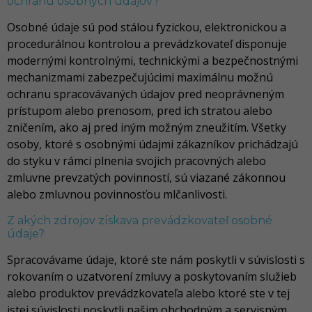
ochranu osobných údajov?
Osobné údaje sú pod stálou fyzickou, elektronickou a
procedurálnou kontrolou a prevádzkovateľ disponuje
modernými kontrolnými, technickými a bezpečnostnými
mechanizmami zabezpečujúcimi maximálnu možnú
ochranu spracovávaných údajov pred neoprávneným
prístupom alebo prenosom, pred ich stratou alebo
zničením, ako aj pred iným možným zneužitím. Všetky
osoby, ktoré s osobnými údajmi zákazníkov prichádzajú
do styku v rámci plnenia svojich pracovných alebo
zmluvne prevzatých povinností, sú viazané zákonnou
alebo zmluvnou povinnosťou mlčanlivosti.
Z akých zdrojov získava prevádzkovateľ osobné
údaje?
Spracovávame údaje, ktoré ste nám poskytli v súvislosti s
rokovaním o uzatvorení zmluvy a poskytovaním služieb
alebo produktov prevádzkovateľa alebo ktoré ste v tej
istej súvislosti poskytli našim obchodným a servisným