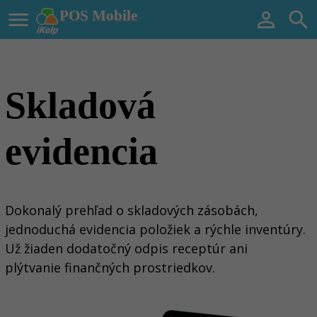

POS Mobile


Skladová
evidencia
Dokonalý prehľad o skladových zásobách,
jednoduchá evidencia položiek a rýchle inventúry
.
U
ž žiaden dodatočný odpis receptúr ani
plýtvanie finančných prostriedkov.