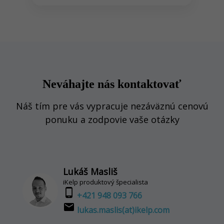
Neváhajte nás kontaktovať
Náš tím pre vás vypracuje nezáväznú cenovú
ponuku a zodpovie vaše otázky
Lukáš Masliš
iKelp produktový špecialista
phone_android
+421 948 093 766
email
lukas.maslis(at)ikelp.com