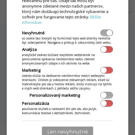
relevantnú pre vás. Údaje tak môžu byť
anonymne zdielané medzi našich partnerov,
ktorý nám dodávajú technologické vybavenie a
softvér pre fungovanie tejto stránky.
Bližšie
informácie
Nevyhnutné
sú cookie bez ktorých by funkčnosť tejto web stránky nemohla
byť zabezpečené. Navigácia a prístup k zákazníckej časti webu.
Analýza
Online webinár
analytické cookies slúžiace majiteľom webstránok na
porozumenie správania návštevníkov webu zberom
anonymizovaných údajov o ich aktivite na webe.
Marketing
Ako vyťažiť z funkcionality maximum, čo
cookies slúžia na sledovanie návštevníkov medzi webovými
vám ponúka a ako ju správne nastaviť?
stránkami. Účelom je zobrazenie relevatných reklám, ktoré sú
Pozrite si náš video návod.
hodnotnejšie pre vás a tvorcov reklám, ktorý inzerujú na týchto
a iných web stránkach z pohľadu vášho záujmu.
Personalizovaný marketing
POZRIEŤ WEBINÁR
Personalizácia
používanie služieb a nastavení len pre vás, ako jazyk,
komunikácia textová s obchodníkom, technikom.
Len nevyhnutné