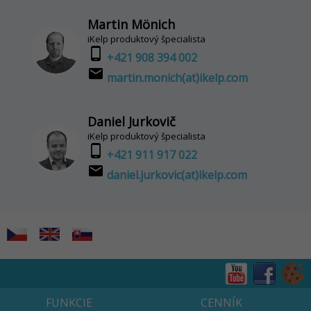
Martin Mönich
iKelp produktový špecialista
phone_android
+421 908 394 002
email
martin.monich(at)ikelp.com
Daniel Jurkovič
iKelp produktový špecialista
phone_android
+421 911 917 022
email
daniel.jurkovic(at)ikelp.com
FUNKCIE
CENNÍK