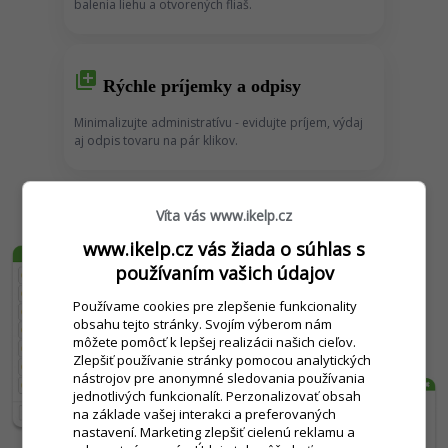
balenia liehu a otvorených fliaš.
library_add
Rýchle príjemky a odpisy
Minimalizujte administratívu - e
vidujte príjem, výdaj
aj odpis tovaru na pár klikov.
Víta vás www.ikelp.cz
www.ikelp.cz vás žiada o súhlas s
používaním vašich údajov
Používame cookies pre zlepšenie funkcionality
obsahu tejto stránky. Svojím výberom nám
môžete pomôcť k lepšej realizácii našich cieľov.
Zlepšiť používanie stránky pomocou analytických
nástrojov pre anonymné sledovania používania
jednotlivých funkcionalít. Perzonalizovať obsah
na základe vašej interakci a preferovaných
nastavení. Marketing zlepšiť cielenú reklamu a