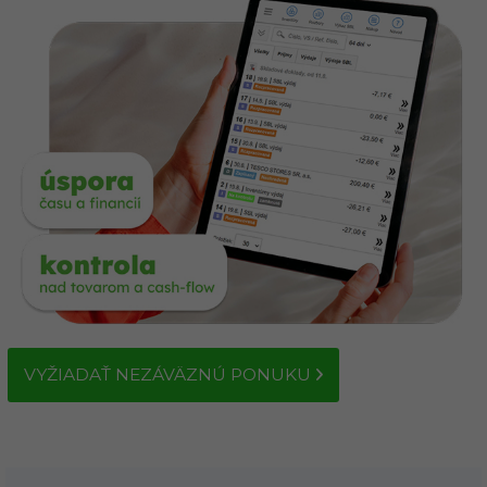
VYŽIADAŤ NEZÁVÄZNÚ PONUKU