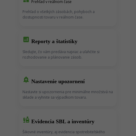
Prehľad v reálnom čase
Prehľad o všetkých zásobách, pohyboch a
dostupnosti tovaru v reálnom čase.
analytics
Reporty a štatistiky
Sledujte, čo vám predáva najviac a uľahčite si
rozhodovanie a plánovanie zásob.
add_alert
Nastavenie upozornení
Nastavte si upozornenia pre minimálne množstvá na
sklade a vyhnite sa výpadkom tovaru.
liquor
Evidencia SBL a inventúry
Šikovné inventúry, aj evidencia spotrebiteľského