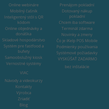
Online webináre
Prenájom pokladní
Mobilný čašník
Dotovaný nákup
pokladní
Inteligentný stôl s QR
kódom
Chcem iba software
Online objednávky a
Terminál zdarma
donáška
Novinky a zmeny
Skladové hospodárstvo
Čo je iKelp POS Mobile
Systém pre fastfood a
Podmienky používania
bufety
Systémové požiadavky
Samoobslužný kiosk
VYSKÚŠAŤ ZADARMO
Vernostné systémy
bez inštalácie
VIAC
Návody a videokurzy
Kontakty
Výrobca
Zriadiť
Blog