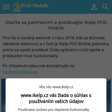

POS Mobile


Staňte sa partnerom a predávajte iKelp POS
Mobile
Pozrite si úvodný webinár z roku 2016, kde sa dozviete
základné vlastnosti a v čom je iKelp POS Mobile jednotka,
prečo sa oplatí predávať. Ďalej aplikáciu rozširujeme a
pridávame nové funkcionality.
Po zhliadnutí videa nás kontaktujte na
obchod(at)ikelp.sk
.
Víta vás www.ikelp.cz
www.ikelp.cz vás žiada o súhlas s
používaním vašich údajov
Používame cookies pre zlepšenie funkcionality