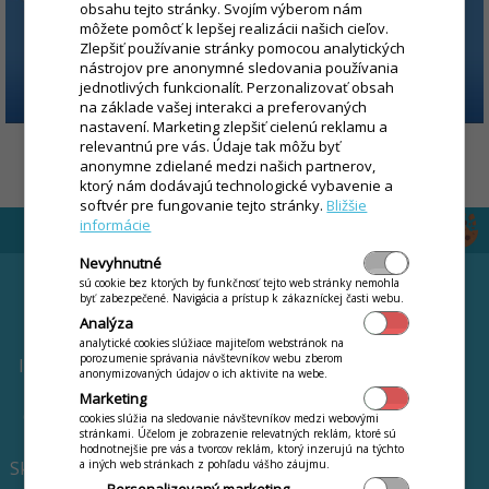
obsahu tejto stránky. Svojím výberom nám
môžete pomôcť k lepšej realizácii našich cieľov.
Zlepšiť používanie stránky pomocou analytických
nástrojov pre anonymné sledovania používania
jednotlivých funkcionalít. Perzonalizovať obsah
na základe vašej interakci a preferovaných
nastavení. Marketing zlepšiť cielenú reklamu a
relevantnú pre vás. Údaje tak môžu byť
by
Jaroslav Orgoň
anonymne zdielané medzi našich partnerov,
ktorý nám dodávajú technologické vybavenie a
softvér pre fungovanie tejto stránky.
Bližšie
informácie
Nevyhnutné
FUNKCIE
CENNÍK
sú cookie bez ktorých by funkčnosť tejto web stránky nemohla
byť zabezpečené. Navigácia a prístup k zákazníckej časti webu.
Online webináre
Prenájom pokladní
Analýza
Mobilný čašník
Dotovaný nákup
analytické cookies slúžiace majiteľom webstránok na
pokladní
porozumenie správania návštevníkov webu zberom
Inteligentný stôl s QR
anonymizovaných údajov o ich aktivite na webe.
kódom
Chcem iba software
Marketing
Online objednávky a
Terminál zdarma
cookies slúžia na sledovanie návštevníkov medzi webovými
stránkami. Účelom je zobrazenie relevatných reklám, ktoré sú
donáška
Novinky a zmeny
hodnotnejšie pre vás a tvorcov reklám, ktorý inzerujú na týchto
Skladové hospodárstvo
a iných web stránkach z pohľadu vášho záujmu.
Čo je iKelp POS Mobile