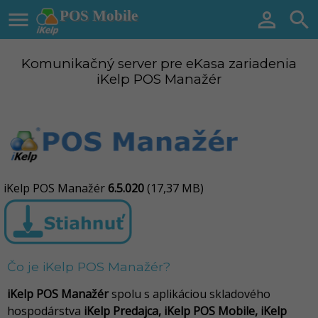

POS Mobile


Komunikačný server pre eKasa zariadenia
iKelp POS Manažér
iKelp POS Manažér
6.5.020
(17,37 MB)
Čo je iKelp POS Manažér?
iKelp POS Manažér
spolu s aplikáciou skladového
hospodárstva
iKelp Predajca, iKelp POS Mobile, iKelp