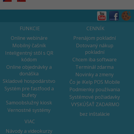
FUNKCIE
CENNÍK
Online webináre
Prenájom pokladní
Mobilný čašník
Dotovaný nákup
pokladní
Inteligentný stôl s QR
kódom
Chcem iba software
Online objednávky a
Terminál zdarma
donáška
Novinky a zmeny
Skladové hospodárstvo
Čo je iKelp POS Mobile
Systém pre fastfood a
Podmienky používania
bufety
Systémové požiadavky
Samoobslužný kiosk
VYSKÚŠAŤ ZADARMO
Vernostné systémy
bez inštalácie
VIAC
Návody a videokurzy