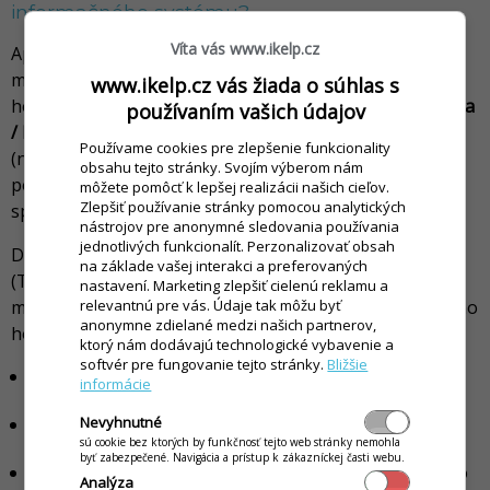
informačného systému?
Víta vás www.ikelp.cz
Aplikácia
iKelp POS Manažér
sprostreduje komunikáciu
medzi nadradenou aplikáciou (systémom skladového
www.ikelp.cz vás žiada o súhlas s
hospodárstva akým je napríklad aplikácia
iKelp Pokladna
používaním vašich údajov
/ Predajca, iKelp POS Mobile
) a eKasa zariadením
Používame cookies pre zlepšenie funkcionality
(napríklad Elcom EFox, FiskalPRO) alebo registračnou
obsahu tejto stránky. Svojím výberom nám
pokladnicou (Elcom), ktoré sú definované zákonom a
môžete pomôcť k lepšej realizácii našich cieľov.
Zlepšiť používanie stránky pomocou analytických
spĺňajú certifikáciu eKasa.
nástrojov pre anonymné sledovania používania
jednotlivých funkcionalít. Perzonalizovať obsah
Dostupné sú dve verzie aplikácie: aplikačný server
na základe vašej interakci a preferovaných
(TCP/IP alebo Cloud) pre predaj z viacerých počítačov a
nastavení. Marketing zlepšiť cielenú reklamu a
modul, ktorý sa integruje priamo do systému skladového
relevantnú pre vás. Údaje tak môžu byť
anonymne zdielané medzi našich partnerov,
hospodárstva pre predaj z jedného počítača.
ktorý nám dodávajú technologické vybavenie a
softvér pre fungovanie tejto stránky.
Bližšie
Jednoduchá integrácia pre široké pole techonológií
informácie
(ActiveX, .NET)
Možosť komunikácie so serverom cez TCP/IP alebo
Nevyhnutné
sú cookie bez ktorých by funkčnosť tejto web stránky nemohla
cez Cloud
byť zabezpečené. Navigácia a prístup k zákazníckej časti webu.
Klientský komponent dokáže komunikovať priamo so
Analýza