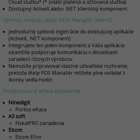
Cloud službu* (* zvlášť platená a účtovaná služba)
Dostupný ActiveX alebo .NET klientský komponent
Výhody modulu iKelp POS Manažér (Klient)
Jednoduchý spôsob ingetrácie do existujúcej aplikácie
(ActiveX, .NET komponent)
Integrujete len jeden komponent a Vaša aplikácia
okamžite podporuje komunikáciu s desiatkami
zariadení rôznych výrobcov
Nemusíte pripravovať vlastné užívatľské rozhranie,
pretože iKelp POS Manažér môžete plne ovládať z
ikonky vedľa hodín
Podporované eKasa zariadenia:
Ninedigit
Portos eKasa
A3 soft
FiskalPRO zariadenia
Elcom
Elcom EFox