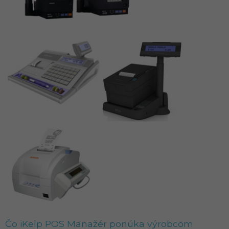
Čo iKelp POS Manažér ponúka výrobcom