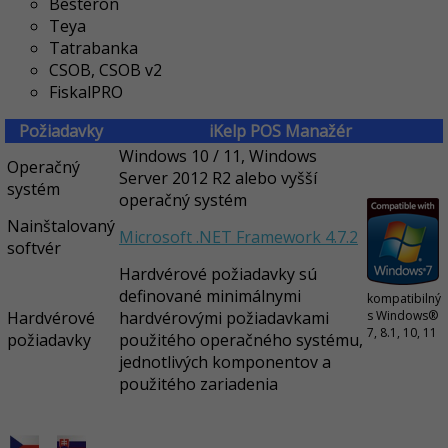
Besteron
Teya
Tatrabanka
CSOB, CSOB v2
FiskalPRO
Požiadavky
iKelp POS Manažér
Windows 10 / 11, Windows
Operačný
Server 2012 R2 alebo vyšší
systém
operačný systém
Nainštalovaný
Microsoft .NET Framework 4.7.2
softvér
Hardvérové požiadavky sú
definované minimálnymi
kompatibilný
Hardvérové
hardvérovými požiadavkami
s Windows®
7, 8.1, 10, 11
požiadavky
použitého operačného systému,
jednotlivých komponentov a
použitého zariadenia