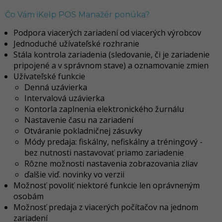
Čo Vám iKelp POS Manažér ponúka?
Podpora viacerých zariadení od viacerých výrobcov
Jednoduché užívateľské rozhranie
Stála kontrola zariadenia (sledovanie, či je zariadenie
pripojené a v správnom stave) a oznamovanie zmien
Užívateľské funkcie
Denná uzávierka
Intervalová uzávierka
Kontorla zaplnenia elektronického žurnálu
Nastavenie času na zariadení
Otváranie pokladničnej zásuvky
Módy predaja: fiskálny, nefiskálny a tréningový -
bez nutnosti nastavovať priamo zariadenie
Rôzne možnosti nastavenia zobrazovania zliav
ďalšie viď. novinky vo verzii
Možnosť povoliť niektoré funkcie len oprávneným
osobám
Možnosť predaja z viacerých počítačov na jednom
zariadení