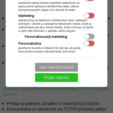
zariadením ale aj so serverom, takže integráciou
analytické cookies slúžiace majiteľom webstránok na
jediného komponentu získate riešenie pre jeden PC
porozumenie správania návštevníkov webu zberom
anonymizovaných údajov o ich aktivite na webe.
ale aj sieťové riešenie pre viacej počítačov
Marketing
Dostupná široká škála funkcií, ktoré môžete využiť pre
cookies slúžia na sledovanie návštevníkov medzi webovými
on-line
stránkami. Účelom je zobrazenie relevatných reklám, ktoré sú
hodnotnejšie pre vás a tvorcov reklám, ktorý inzerujú na týchto
Synchrónna aj asynchrónna komunikácia so
a iných web stránkach z pohľadu vášho záujmu.
zariadením (vhodné pri zobrazovaní na displeji a iných
Personalizovaný marketing
operáciách)
Personalizácia
Pri synchrónnej komunikácii sa klientský komponent
používanie služieb a nastavení len pre vás, ako jazyk,
sám stará o zobrazovanie stavu prebiehajúceho
komunikácia textová s obchodníkom, technikom.
predaja
Jednoduchý servis - aplikácia si sama zistí základné
Len nevyhnutné
nastavenia zariadenia (zaokrúhľovanie, hladiny DPH a
iné) a servisný technik konfiguruje len základné
Prijať všetko
nastavenia
Výhody aplikačného servera iKelp POS Manažér
Server
Predaj na jednom zariadení z viacerých počítačov
Komunikácia so serverom cez TCP/IP protokol alebo