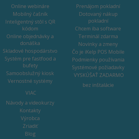
Online webináre
Prenájom pokladní
Mobilný čašník
Dotovaný nákup
pokladní
Inteligentný stôl s QR
kódom
Chcem iba software
Online objednávky a
Terminál zdarma
donáška
Novinky a zmeny
Skladové hospodárstvo
Čo je iKelp POS Mobile
Systém pre fastfood a
Podmienky používania
bufety
Systémové požiadavky
Samoobslužný kiosk
VYSKÚŠAŤ ZADARMO
Vernostné systémy
bez inštalácie
VIAC
Návody a videokurzy
Kontakty
Výrobca
Zriadiť
Blog