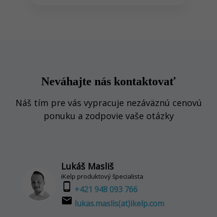
Neváhajte nás kontaktovať
Náš tím pre vás vypracuje nezáväznú cenovú
ponuku a zodpovie vaše otázky
Lukáš Masliš
iKelp produktový špecialista
phone_android
+421 948 093 766
email
lukas.maslis(at)ikelp.com