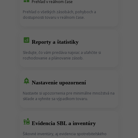
Prehľad v reálnom čase
Prehľad o všetkých zásobách, pohyboch a
dostupnosti tovaru v reálnom čase.
analytics
Reporty a štatistiky
Sledujte, čo vám predáva najviac a uľahčite si
rozhodovanie a plánovanie zásob.
add_alert
Nastavenie upozornení
Nastavte si upozornenia pre minimálne množstvá na
sklade a vyhnite sa výpadkom tovaru.
liquor
Evidencia SBL a inventúry
Šikovné inventúry, aj evidencia spotrebiteľského