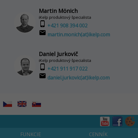
Martin Mönich
iKelp produktový špecialista
phone_android
+421 908 394 002
email
martin.monich(at)ikelp.com
Daniel Jurkovič
iKelp produktový špecialista
phone_android
+421 911 917 022
email
daniel.jurkovic(at)ikelp.com
FUNKCIE
CENNÍK