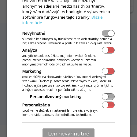
relevantnú pre vás. Údaje tak môžu byť
anonymne zdielané medzi našich partnerov,
ktorý nám dodávajú technologické vybavenie a
softvér pre fungovanie tejto stránky.
Bližšie
informácie
Nevyhnutné
sú cookie bez ktorých by funkčnosť tejto web stránky nemohla
byť zabezpečené. Navigácia a prístup k zákazníckej časti webu.
Analýza
Online webinár
analytické cookies slúžiace majiteľom webstránok na
porozumenie správania návštevníkov webu zberom
anonymizovaných údajov o ich aktivite na webe.
Marketing
Ako vyťažiť z funkcionality maximum, čo
cookies slúžia na sledovanie návštevníkov medzi webovými
vám ponúka a ako ju správne nastaviť?
stránkami. Účelom je zobrazenie relevatných reklám, ktoré sú
Pozrite si náš video návod.
hodnotnejšie pre vás a tvorcov reklám, ktorý inzerujú na týchto
a iných web stránkach z pohľadu vášho záujmu.
Personalizovaný marketing
POZRIEŤ WEBINÁR
Personalizácia
používanie služieb a nastavení len pre vás, ako jazyk,
komunikácia textová s obchodníkom, technikom.
Len nevyhnutné