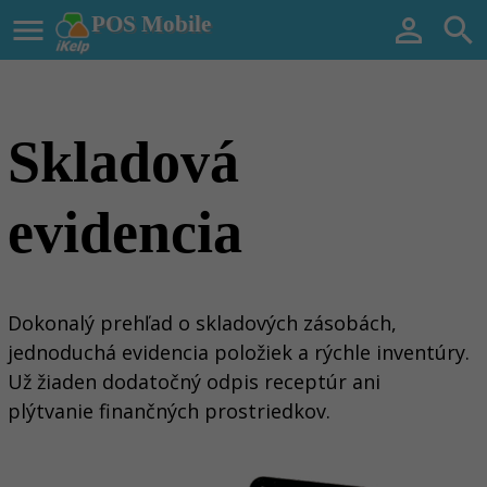

POS Mobile


Skladová
evidencia
Dokonalý prehľad o skladových zásobách,
jednoduchá evidencia položiek a rýchle inventúry
.
U
ž žiaden dodatočný odpis receptúr ani
plýtvanie finančných prostriedkov.