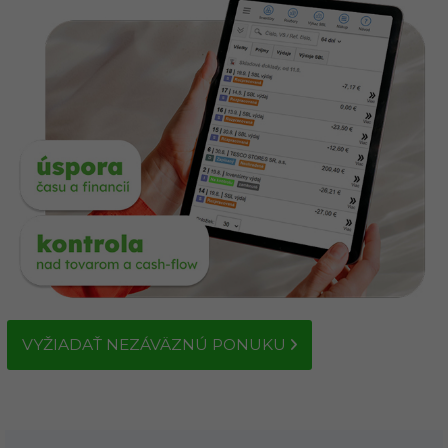
VYŽIADAŤ NEZÁVÄZNÚ PONUKU