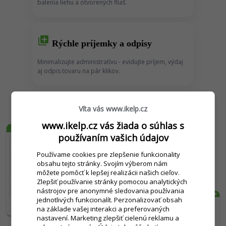
balenia liehu a otvorených fliaš.
library_add
Rýchle príjemky a odpisy
Minimalizujte administratívu - e
vidujte príjem, výdaj
aj odpis tovaru na pár klikov.
Víta vás www.ikelp.cz
www.ikelp.cz vás žiada o súhlas s
používaním vašich údajov
Používame cookies pre zlepšenie funkcionality
obsahu tejto stránky. Svojím výberom nám
môžete pomôcť k lepšej realizácii našich cieľov.
Zlepšiť používanie stránky pomocou analytických
nástrojov pre anonymné sledovania používania
jednotlivých funkcionalít. Perzonalizovať obsah
na základe vašej interakci a preferovaných
nastavení. Marketing zlepšiť cielenú reklamu a