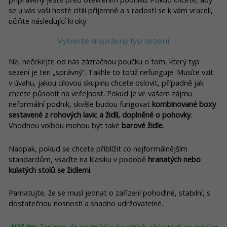
se u vás vaši hosté cítili příjemně a s radostí se k vám vraceli,
učiňte následující kroky.
Vyberte si správný typ sezení
Ne, nečekejte od nás zázračnou poučku o tom, který typ
sezení je ten „správný“. Takhle to totiž nefunguje. Musíte vzít
v úvahu, jakou cílovou skupinu chcete oslovit, případně jak
chcete působit na veřejnost. Pokud je ve vašem zájmu
neformální podnik, skvěle budou fungovat
kombinované boxy
sestavené z rohových lavic a židlí, doplněné o pohovky
.
Vhodnou volbou mohou být také
barové židle
.
Naopak, pokud se chcete přiblížit co nejformálnějším
standardům, vsaďte na klasiku v podobě
hranatých nebo
kulatých stolů se židlemi
.
Pamatujte, že se musí jednat o zařízení pohodlné, stabilní, s
dostatečnou nosností a snadno udržovatelné.
Náš tip:
Zatímco do podniků v horských oblastech se nejvíce