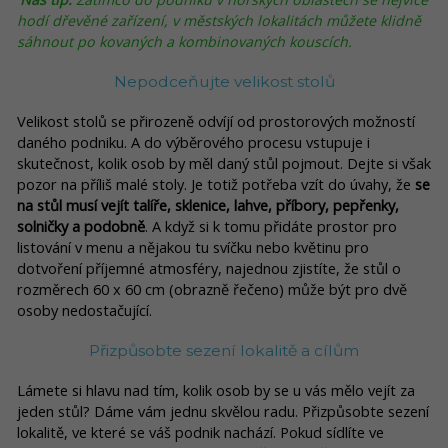
hodí dřevěné zařízení, v městských lokalitách můžete klidně
sáhnout po kovaných a kombinovaných kouscích.
Nepodceňujte velikost stolů
Velikost stolů se přirozeně odvíjí od prostorových možností
daného podniku. A do výběrového procesu vstupuje i
skutečnost, kolik osob by měl daný stůl pojmout. Dejte si však
pozor na příliš malé stoly. Je totiž potřeba vzít do úvahy, že
se
na stůl musí vejít talíře, sklenice, lahve, příbory, pepřenky,
solničky a podobně
. A když si k tomu přidáte prostor pro
listování v menu a nějakou tu svíčku nebo květinu pro
dotvoření příjemné atmosféry, najednou zjistíte, že stůl o
rozměrech 60 x 60 cm (obrazně řečeno) může být pro dvě
osoby nedostačující.
Přizpůsobte sezení lokalitě a cílům
Lámete si hlavu nad tím, kolik osob by se u vás mělo vejít za
jeden stůl? Dáme vám jednu skvělou radu. Přizpůsobte sezení
lokalitě, ve které se váš podnik nachází. Pokud sídlíte ve