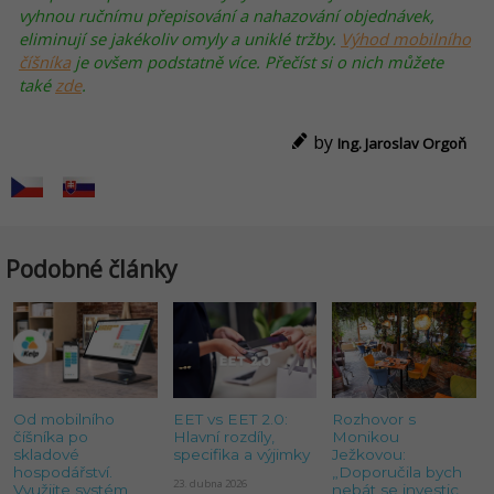
vyhnou ručnímu přepisování a nahazování objednávek,
eliminují se jakékoliv omyly a uniklé tržby.
Výhod mobilního
číšníka
je ovšem podstatně více. Přečíst si o nich můžete
také
zde
.
by
Ing. Jaroslav Orgoň
Podobné články
Od mobilního
EET vs EET 2.0:
Rozhovor s
číšníka po
Hlavní rozdíly,
Monikou
skladové
specifika a výjimky
Ježkovou:
hospodářství.
„Doporučila bych
23. dubna 2026
Využijte systém
nebát se investic