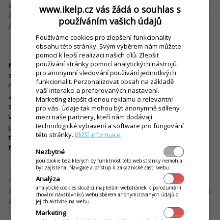
dodržte rozestupy mezi stoly na úrovni alespoň 60 cm.
www.ikelp.cz vás žádá o souhlas s
Pozor, máme na mysli „uličky“, kde zády k sobě nesedí hosté.
používáním vašich údajů
Jinak musí být rozestup podstatně větší.
Používáme cookies pro zlepšení funkcionality
Sedněte si na každé místo
obsahu této stránky. Svým výběrem nám můžete
pomoci k lepší realizaci našich cílů. Zlepšit
používání stránky pomocí analytických nástrojů
Možná se právě teď zamýšlíte nad tím, co je to za radu. Když
pro anonymní sledování používání jednotlivých
si ale předem vyzkoušíte každé sezení, s jistotou získáte
funkcionalit. Perzonalizovat obsah na základě
nesmírně cenné informace. Například možná zjistíte, že
vaší interakci a preferovaných nastavení.
zatímco při odsouvání jedné židle boucháte do zdi, tak při
Marketing zlepšit cílenou reklamu a relevantní
sezení na další se vystavujete nepříjemnému průvanu. Sice se
pro vás. Údaje tak mohou být anonymně sdíleny
vám může zpočátku zdát, že jsou to maličkosti, ale
mezi naše partnery, kteří nám dodávají
technologické vybavení a software pro fungování
pamatujte, že
pro vaše zákazníky jsou to negativa, která
této stránky.
Bližší informace
mohou navodit celkový špatný dojem z provozovny
a ovlivnit
tak jejich rozhodnutí, zda se k vám ještě vrátí.
Nezbytné
jsou cookie bez kterých by funkčnost této web stránky nemohla
být zajištěna. Navigace a přístup k zákaznické části webu.
Náš tip:
Vyzkoušejte si každé místo vícekrát během dne.
Analýza
Můžete tak odhalit, že některým hostům bude v jednotlivých
analytické cookies sloužící majitelům webstránek k porozumění
fázích dne svítit slunce do očí. Na základě toho vybavte daná
chování návštěvníků webu sběrem anonymizovaných údajů o
okna vhodným stíněním.
jejich aktivitě na webu.
Marketing