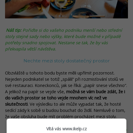
Náš tip:
Pořiďte si do vašeho podniku menší nebo střední
stoly stejné sady nebo výšky, které bude možné v případě
potřeby snadno spojovat. Nestane se tak, že by vás
překvapila větší návštěva.
Nechte mezi stoly dostatečný prostor
Obzvláště u tohoto bodu byste měli upřímit pozornost.
Nejeden podnikatel se totiž „spálil“ při rozmisťování stolů ve
své restauraci. Koneckonců, jak se říká: „papír snese všechno“.
A jelikož na papír se vejde vše,
možná se vám bude zdát, že i
do vašich prostor se toho vejde mnohem víc než ve
skutečnosti
. Ve výsledku to ale může vypadat tak, že hosté
sedící zády k sobě si budou bouchat do židlí. Nemluvě o tom,
že vaše obsluha bude mít problém procházet mezi stoly.
Vítá vás www.ikelp.cz
Náš tip:
V zájmu zajištění komfortu vašim hostům i číšníkům