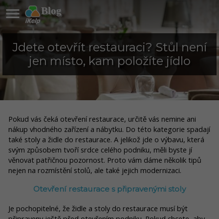

Blog
Jdete otevřít restauraci? Stůl není
jen místo, kam položíte jídlo
Pokud vás čeká otevření restaurace, určitě vás nemine ani
nákup vhodného zařízení a nábytku. Do této kategorie spadají
také stoly a židle do restaurace. A jelikož jde o výbavu, která
svým způsobem tvoří srdce celého podniku, měli byste jí
věnovat patřičnou pozornost. Proto vám dáme několik tipů
nejen na rozmístění stolů, ale také jejich modernizaci.
Otevření restaurace s připravenými stoly
Je pochopitelné, že židle a stoly do restaurace musí být
připraveny ještě před otevřením podniku. Pokud chcete, aby