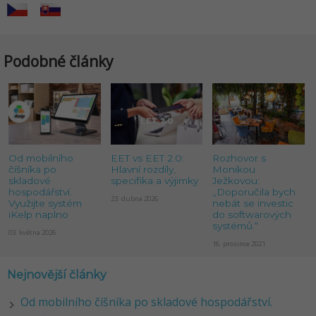
Podobné články
Od mobilního
EET vs EET 2.0:
Rozhovor s
číšníka po
Hlavní rozdíly,
Monikou
skladové
specifika a výjimky
Ježkovou:
hospodářství.
„Doporučila bych
23. dubna 2026
Využijte systém
nebát se investic
iKelp naplno
do softwarových
systémů.“
03. května 2026
16. prosince 2021
Nejnovější články
Od mobilního číšníka po skladové hospodářství.