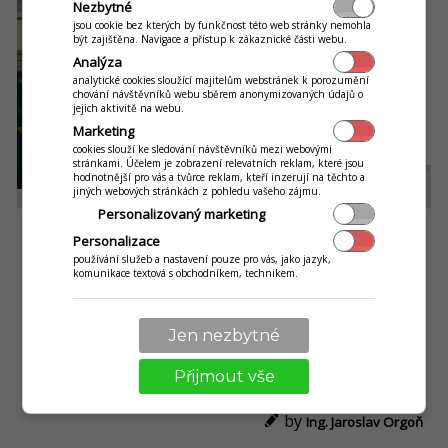
Nezbytné
jsou cookie bez kterých by funkčnost této web stránky nemohla
být zajištěna. Navigace a přístup k zákaznické části webu.
Analýza
analytické cookies sloužící majitelům webstránek k porozumění
chování návštěvníků webu sběrem anonymizovaných údajů o
jejich aktivitě na webu.
Marketing
cookies slouží ke sledování návštěvníků mezi webovými
stránkami. Účelem je zobrazení relevatních reklam, které jsou
hodnotnější pro vás a tvůrce reklam, kteří inzerují na těchto a
jiných webových stránkách z pohledu vašeho zájmu.
Personalizovaný marketing
Personalizace
používání služeb a nastavení pouze pro vás, jako jazyk,
komunikace textová s obchodníkem, technikem.
Jen nezbytné
STÁHNOUT INFOGRAFIKU
Přijmout vše
by
Ing. Jaroslav Orgoň