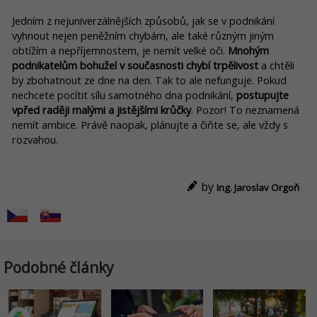
Jedním z nejuniverzálnějších způsobů, jak se v podnikání
vyhnout nejen peněžním chybám, ale také různým jiným
obtížím a nepříjemnostem, je nemít velké oči.
Mnohým
podnikatelům bohužel v současnosti chybí trpělivost
a chtěli
by zbohatnout ze dne na den. Tak to ale nefunguje. Pokud
nechcete pocítit sílu samotného dna podnikání,
postupujte
vpřed raději malými a jistějšími krůčky
. Pozor! To neznamená
nemít ambice. Právě naopak, plánujte a čiňte se, ale vždy s
rozvahou.
by
Ing. Jaroslav Orgoň
Podobné články