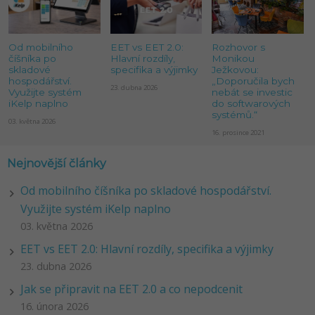
Od mobilního
EET vs EET 2.0:
Rozhovor s
číšníka po
Hlavní rozdíly,
Monikou
skladové
specifika a výjimky
Ježkovou:
hospodářství.
„Doporučila bych
23. dubna 2026
Využijte systém
nebát se investic
iKelp naplno
do softwarových
systémů.“
03. května 2026
16. prosince 2021
Nejnovější články
Od mobilního číšníka po skladové hospodářství.
Využijte systém iKelp naplno
03. května 2026
EET vs EET 2.0: Hlavní rozdíly, specifika a výjimky
23. dubna 2026
Jak se připravit na EET 2.0 a co nepodcenit
16. února 2026