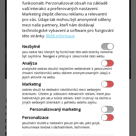
funkcionalit. Perzonalizovat obsah na základě
vaší interakci a preferovaných nastavení.
Marketing zlepšit cílenou reklamu a relevantní
pro vás. Údaje tak mohou být anonymně sdíleny
mezi naše partnery, kteří nám dodávají
technologické vybavení a software pro fungování
této stránky.
Bližší informace
Nezbytné
jsou cookie bez kterých by funkčnost této web stránky nemohla
být zajištěna. Navigace a přístup k zákaznické části webu.
Analýza
analytické cookies sloužící majitelům webstránek k porozumění
chování návštěvníků webu sběrem anonymizovaných údajů o
jejich aktivitě na webu.
Marketing
4. Ignorování finančního plánu
cookies slouží ke sledování návštěvníků mezi webovými
stránkami. Účelem je zobrazení relevatních reklam, které jsou
hodnotnější pro vás a tvůrce reklam, kteří inzerují na těchto a
Tato začátečnická chyba velmi úzce souvisí s tou předchozí.
jiných webových stránkách z pohledu vašeho zájmu.
Právě ignorováním finančního plánu, případně jeho
Personalizovaný marketing
nesestavením, můžete velmi rychle sklouznout do finančních
Personalizace
problémů. Předtím, než se vrhnete do gastro byznysu, si
používání služeb a nastavení pouze pro vás, jako jazyk,
proto pečlivě
sestavte odhad výdajů a příjmů alespoň na
komunikace textová s obchodníkem, technikem.
první rok podnikání
.