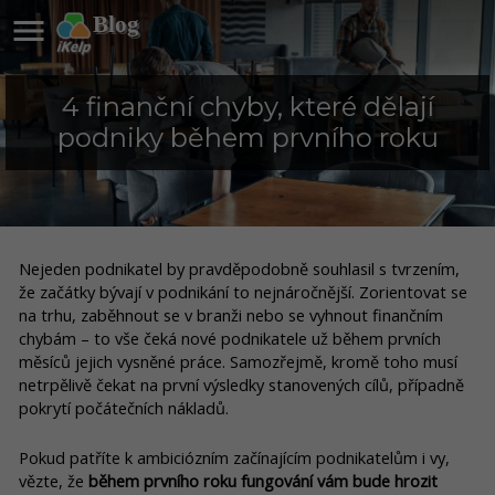

Blog
4 finanční chyby, které dělají
podniky během prvního roku
Nejeden podnikatel by pravděpodobně souhlasil s tvrzením,
že začátky bývají v podnikání to nejnáročnější. Zorientovat se
na trhu, zaběhnout se v branži nebo se vyhnout finančním
chybám – to vše čeká nové podnikatele už během prvních
měsíců jejich vysněné práce. Samozřejmě, kromě toho musí
netrpělivě čekat na první výsledky stanovených cílů, případně
pokrytí počátečních nákladů.
Pokud patříte k ambiciózním začínajícím podnikatelům i vy,
vězte, že
během prvního roku fungování vám bude hrozit