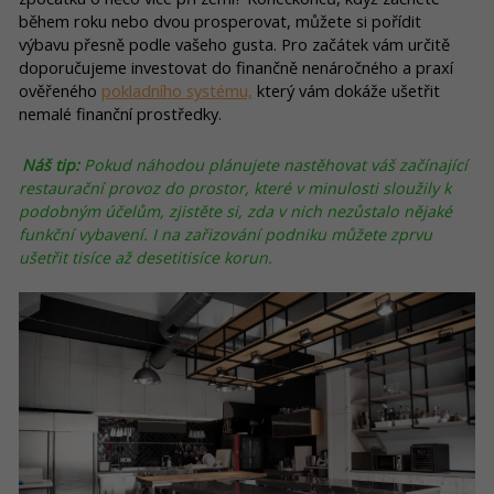
během roku nebo dvou prosperovat, můžete si pořídit
výbavu přesně podle vašeho gusta. Pro začátek vám určitě
doporučujeme investovat do finančně nenáročného a praxí
ověřeného
pokladního systému,
který vám dokáže ušetřit
nemalé finanční prostředky.
Náš tip:
Pokud náhodou plánujete nastěhovat váš začínající
restaurační provoz do prostor, které v minulosti sloužily k
podobným účelům, zjistěte si, zda v nich nezůstalo nějaké
funkční vybavení. I na zařizování podniku můžete zprvu
ušetřit tisíce až desetitisíce korun.