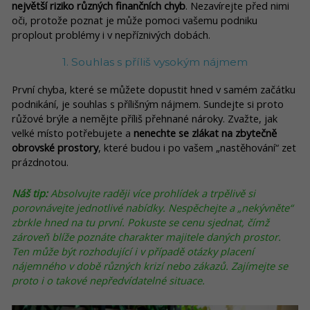
největší riziko různých finančních chyb
. Nezavírejte před nimi
oči, protože poznat je může pomoci vašemu podniku
proplout problémy i v nepříznivých dobách.
1. Souhlas s příliš vysokým nájmem
První chyba, které se můžete dopustit hned v samém začátku
podnikání, je souhlas s přílišným nájmem. Sundejte si proto
růžové brýle a nemějte příliš přehnané nároky. Zvažte, jak
velké místo potřebujete a
nenechte se zlákat na zbytečně
obrovské prostory
, které budou i po vašem „nastěhování“ zet
prázdnotou.
Náš tip:
Absolvujte raději více prohlídek a trpělivě si
porovnávejte jednotlivé nabídky. Nespěchejte a „nekývněte“
zbrkle hned na tu první. Pokuste se cenu sjednat, čímž
zároveň blíže poznáte charakter majitele daných prostor.
Ten může být rozhodující i v případě otázky placení
nájemného v době různých krizí nebo zákazů. Zajímejte se
proto i o takové nepředvídatelné situace.