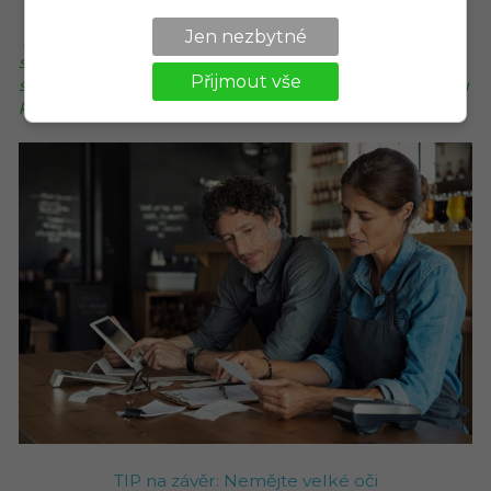
Jen nezbytné
Náš tip:
Pokud si na něco podobného netroufáte, nestyďte
se poprosit o pomoc vaše zkušenější známé z příbuzných
Přijmout vše
sektorů. V případě, že pro ně nebudete představovat přímou
konkurenci, vám jistě rádi pomohou.
TIP na závěr: Nemějte velké oči