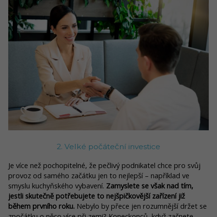
2. Velké počáteční investice
Je více než pochopitelné, že pečlivý podnikatel chce pro svůj
provoz od samého začátku jen to nejlepší – například ve
smyslu kuchyňského vybavení.
Zamyslete se však nad tím,
jestli skutečně potřebujete to nejšpičkovější zařízení již
během prvního roku.
Nebylo by přece jen rozumnější držet se
zpočátku o něco více při zemi? Koneckonců, když začnete