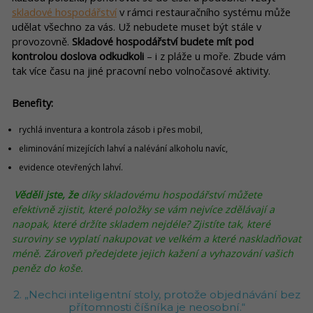
skladové hospodářství
v rámci restauračního systému může
udělat všechno za vás. Už nebudete muset být stále v
provozovně.
Skladové hospodářství budete mít pod
kontrolou doslova odkudkoli
– i z pláže u moře. Zbude vám
tak více času na jiné pracovní nebo volnočasové aktivity.
Benefity:
rychlá inventura a kontrola zásob i přes mobil,
eliminování mizejících lahví a nalévání alkoholu navíc,
evidence otevřených lahví.
Věděli jste, že
díky skladovému hospodářství můžete
efektivně zjistit, které položky se vám nejvíce zdělávají a
naopak, které držíte skladem nejdéle? Zjistíte tak, které
suroviny se vyplatí nakupovat ve velkém a které naskladňovat
méně. Zároveň předejdete jejich kažení a vyhazování vašich
peněz do koše.
2. „Nechci inteligentní stoly, protože objednávání bez
přítomnosti číšníka je neosobní.“