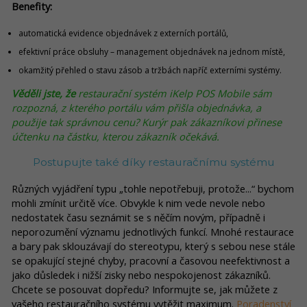
Benefity:
automatická evidence objednávek z externích portálů,
efektivní práce obsluhy – management objednávek na jednom místě,
okamžitý přehled o stavu zásob a tržbách napříč externími systémy.
Věděli jste, že
restaurační systém iKelp POS Mobile sám
rozpozná, z kterého portálu vám přišla objednávka, a
použije tak správnou cenu? Kurýr pak zákazníkovi přinese
účtenku na částku, kterou zákazník očekává.
Postupujte také díky restauračnímu systému
Různých vyjádření typu „tohle nepotřebuji, protože...“ bychom
mohli zmínit určitě více. Obvykle k nim vede nevole nebo
nedostatek času seznámit se s něčím novým, případně i
neporozumění významu jednotlivých funkcí. Mnohé restaurace
a bary pak sklouzávají do stereotypu, který s sebou nese stále
se opakující stejné chyby, pracovní a časovou neefektivnost a
jako důsledek i nižší zisky nebo nespokojenost zákazníků.
Chcete se posouvat dopředu? Informujte se, jak můžete z
vašeho restauračního systému vytěžit maximum.
Poradenství