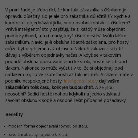
V první řadě je třeba říci, že kontakt zákazníka s číšníkem je
opravdu důležitý. Co je ale pro zákazníka důležitější? Rychlé a
komfortní objednávání jídla, nebo osobní kontakt s číšníkem?
Právě inteligentní stoly zajišťují, že si každý může objednat
prakticky ihned, a to i tehdy, když číšník nestíhá kvůli dalším
zákazníkům. Navíc, je-li obsluha špatně zaškolena, pro hosty
může být nepříjemná až otravná. Někteří zákazníci si totiž
dávají s výběrem objednávky načas. A když se v takovém
případě obsluha opakovaně vrací ke stolu, hosté se cítí pod
tlakem. Nakonec to může vyústit v to, že si objednají pod
nátlakem to, co ve skutečnosti až tak nechtěli. A rázem máte v
podniku nespokojené hosty.
Inteligentní stoly
dají vašim
zákazníkům tolik času, kolik jen budou chtít
. A že jsou
neosobní? Sedící hosté mohou kdykoli na jedno stisknutí
zavolat obsluhu k sobě a osobně řešit případné požadavky.
Benefity:
moderní forma objednávání rovnou od stolu,
zavolání obsluhy na jedno kliknutí,