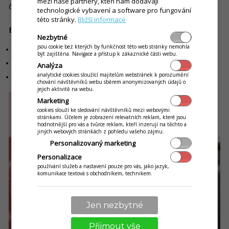
mezi naše partnery, kteří nám dodávají
čekáním na zákazníka.
technologické vybavení a software pro fungování
této stránky.
Bližší informace
Benefity:
Nezbytné
jsou cookie bez kterých by funkčnost této web stránky nemohla
rychlejší a efektivnější rozvoz jídel,
být zajištěna. Navigace a přístup k zákaznické části webu.
aplikace je navržena s ohledem na bezpečnost řidičů,
Analýza
analytické cookies sloužící majitelům webstránek k porozumění
vše funguje online – aplikaci spustíte na jakémkoli chytrém telefonu.
chování návštěvníků webu sběrem anonymizovaných údajů o
jejich aktivitě na webu.
Marketing
cookies slouží ke sledování návštěvníků mezi webovými
stránkami. Účelem je zobrazení relevatních reklam, které jsou
hodnotnější pro vás a tvůrce reklam, kteří inzerují na těchto a
jiných webových stránkách z pohledu vašeho zájmu.
Personalizovaný marketing
Personalizace
používání služeb a nastavení pouze pro vás, jako jazyk,
komunikace textová s obchodníkem, technikem.
Jen nezbytné
Přijmout vše