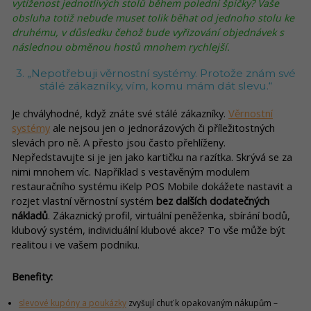
vytíženost jednotlivých stolů během polední špičky? Vaše
obsluha totiž nebude muset tolik běhat od jednoho stolu ke
druhému, v důsledku čehož bude vyřizování objednávek s
následnou obměnou hostů mnohem rychlejší.
3. „Nepotřebuji věrnostní systémy. Protože znám své
stálé zákazníky, vím, komu mám dát slevu.“
Je chvályhodné, když znáte své stálé zákazníky.
Věrnostní
systémy
ale nejsou jen o jednorázových či příležitostných
slevách pro ně. A přesto jsou často přehlíženy.
Nepředstavujte si je jen jako kartičku na razítka. Skrývá se za
nimi mnohem víc. Například s vestavěným modulem
restauračního systému iKelp POS Mobile dokážete nastavit a
rozjet vlastní věrnostní systém
bez dalších dodatečných
nákladů
. Zákaznický profil, virtuální peněženka, sbírání bodů,
klubový systém, individuální klubové akce? To vše může být
realitou i ve vašem podniku.
Benefity:
slevové kupóny a poukázky
zvyšují chuť k opakovaným nákupům –