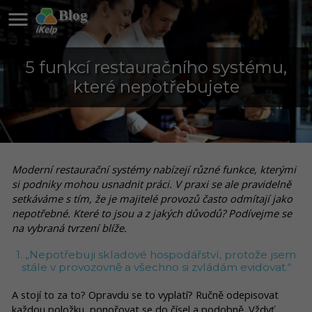

Blog
5 funkcí restauračního systému,
které nepotřebujete
Moderní restaurační systémy nabízejí různé funkce, kterými
si podniky mohou usnadnit práci. V praxi se ale pravidelně
setkáváme s tím, že je majitelé provozů často odmítají jako
nepotřebné. Které to jsou a z jakých důvodů? Podívejme se
na vybraná tvrzení blíže.
1. „Nepotřebuji skladové hospodářství, protože jsem
stále v provozovně a všechno si zvládám evidovat.“
A stojí to za to? Opravdu se to vyplatí? Ručně odepisovat
každou položku, ponořovat se do čísel a podobně. Vždyť