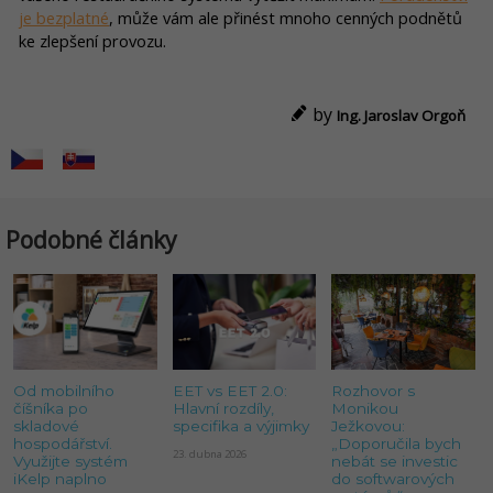
je bezplatné
, může vám ale přinést mnoho cenných podnětů
ke zlepšení provozu.
by
Ing. Jaroslav Orgoň
Podobné články
Od mobilního
EET vs EET 2.0:
Rozhovor s
číšníka po
Hlavní rozdíly,
Monikou
skladové
specifika a výjimky
Ježkovou:
hospodářství.
„Doporučila bych
23. dubna 2026
Využijte systém
nebát se investic
iKelp naplno
do softwarových