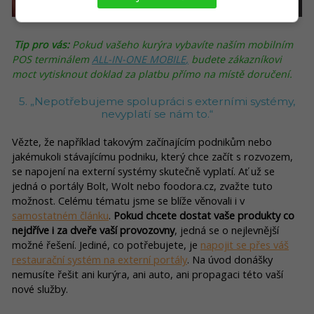
Tip pro vás:
Pokud vašeho kurýra vybavíte naším mobilním
POS terminálem
ALL-IN-ONE MOBILE
,
budete zákazníkovi
moct vytisknout doklad za platbu přímo na místě doručení.
5. „Nepotřebujeme spolupráci s externími systémy,
nevyplatí se nám to.“
Vězte, že například takovým začínajícím podnikům nebo
jakémukoli stávajícímu podniku, který chce začít s rozvozem,
se napojení na externí systémy skutečně vyplatí. Ať už se
jedná o portály Bolt, Wolt nebo foodora.cz, zvažte tuto
možnost. Celému tématu jsme se blíže věnovali i v
samostatném článku
.
Pokud chcete dostat vaše produkty co
nejdříve i za dveře vaší provozovny
, jedná se o nejlevnější
možné řešení. Jediné, co potřebujete, je
napojit se přes váš
restaurační systém na externí portály
. Na úvod donášky
nemusíte řešit ani kurýra, ani auto, ani propagaci této vaší
nové služby.