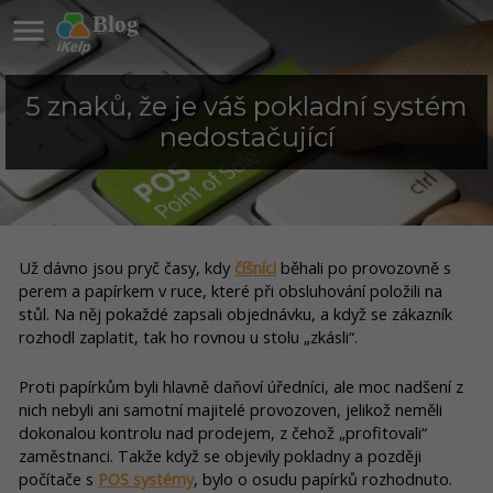

Blog
5 znaků, že je váš pokladní systém
nedostačující
Už dávno jsou pryč časy, kdy
číšníci
běhali po provozovně s
perem a papírkem v ruce, které při obsluhování položili na
stůl. Na něj pokaždé zapsali objednávku, a když se zákazník
rozhodl zaplatit, tak ho rovnou u stolu „zkásli“.
Proti papírkům byli hlavně daňoví úředníci, ale moc nadšení z
nich nebyli ani samotní majitelé provozoven, jelikož neměli
dokonalou kontrolu nad prodejem, z čehož „profitovali“
zaměstnanci. Takže když se objevily pokladny a později
počítače s
POS systémy
, bylo o osudu papírků rozhodnuto.