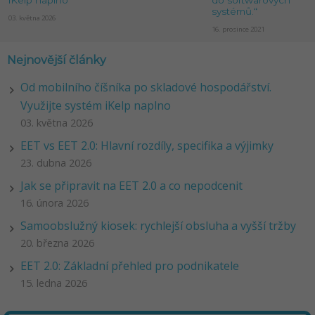
iKelp naplno
do softwarových
systémů.“
03. května 2026
16. prosince 2021
Nejnovější články
Od mobilního číšníka po skladové hospodářství.
Využijte systém iKelp naplno
03. května 2026
EET vs EET 2.0: Hlavní rozdíly, specifika a výjimky
23. dubna 2026
Jak se připravit na EET 2.0 a co nepodcenit
16. února 2026
Samoobslužný kiosek: rychlejší obsluha a vyšší tržby
20. března 2026
EET 2.0: Základní přehled pro podnikatele
15. ledna 2026