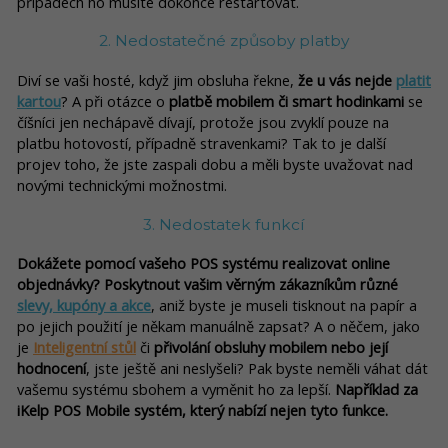
případech ho musíte dokonce restartovat.
2. Nedostatečné způsoby platby
Diví se vaši hosté, když jim obsluha řekne,
že u vás nejde
platit
kartou
? A při otázce o
platbě mobilem či smart hodinkami
se
číšníci jen nechápavě dívají, protože jsou zvyklí pouze na
platbu hotovostí, případně stravenkami? Tak to je další
projev toho, že jste zaspali dobu a měli byste uvažovat nad
novými technickými možnostmi.
3. Nedostatek funkcí
Dokážete pomocí vašeho POS systému realizovat online
objednávky? Poskytnout vašim věrným zákazníkům různé
slevy, kupóny a akce
, aniž byste je museli tisknout na papír a
po jejich použití je někam manuálně zapsat? A o něčem, jako
je
Inteligentní stůl
či
přivolání obsluhy mobilem nebo její
hodnocení
, jste ještě ani neslyšeli? Pak byste neměli váhat dát
vašemu systému sbohem a vyměnit ho za lepší.
Například za
iKelp POS Mobile systém, který nabízí nejen tyto funkce.