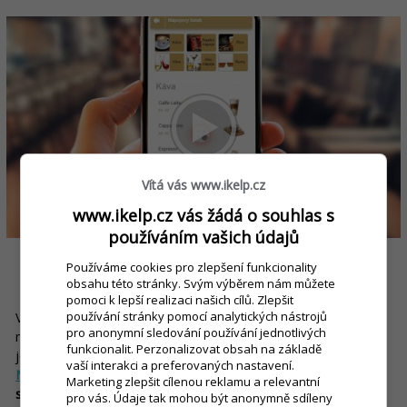
Vítá vás www.ikelp.cz
www.ikelp.cz vás žádá o souhlas s
používáním vašich údajů
Používáme cookies pro zlepšení funkcionality
4. Nedostačující nebo žádný věrnostní systém
obsahu této stránky. Svým výběrem nám můžete
pomoci k lepší realizaci našich cílů. Zlepšit
Věrnostní systém je dnes důležitým marketingovým
používání stránky pomocí analytických nástrojů
pro anonymní sledování používání jednotlivých
nástrojem a součástí jakékoliv podnikatelské strategie. Proto
funkcionalit. Perzonalizovat obsah na základě
je důležité, aby byl i součástí vašeho POS systému.
IKelp POS
vaší interakci a preferovaných nastavení.
Mobile
má vestavěný modul pro správu a řízení věrnostního
Marketing zlepšit cílenou reklamu a relevantní
systému. Takto si velmi jednoduše nastavíte vlastní věrnostní
pro vás. Údaje tak mohou být anonymně sdíleny