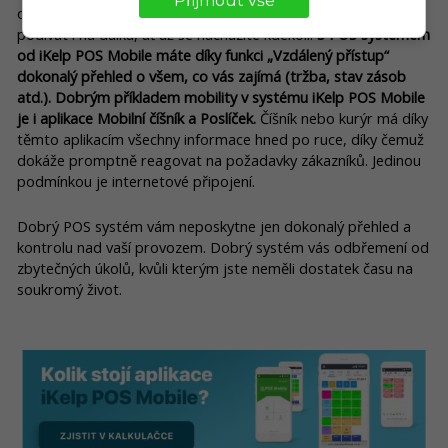
Přijmout vše
opicemi“. Dnes je již zcela běžné, že se na všechno zvládnete
podívat i na dálku, ať už se nacházíte kdekoli.
S POS systémem
od iKelp POS Mobile máte díky funkci
„V
zdálený přístup
“
dokonalý přehled o všem, co vás zajímá (tržba, stav zásob
atd.). Dobrým příkladem mobility v systému iKelp POS Mobile
je i aplikace Mobilní číšník a Poslíček.
Číšník nebo kurýr má díky
těmto aplikacím všechny informace hned po ruce, díky čemuž
dokáže promptně reagovat na požadavky zákazníků. Jedinou
podmínkou je internetové připojení.
Dobrý POS systém vám neposkytne jen dokonalý přehled a
kontrolu nad vaší provozem. Dobrý systém vás odbřemení od
zbytečných úkolů, kvůli kterým jste neměli dostatek času na
soukromý život.