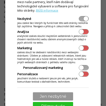
program, který vám bude vyhovovat ve všech směrech.
Díky
mezi naše partnery, kteří nám dodávají
věrnostnímu systému si můžete postupně budovat databázi
technologické vybavení a software pro fungování
této stránky.
Bližší informace
zákazníků a nabízet jim různé akce a slevy. Má schopnost
udržet stálé zákazníky, ale zároveň i přilákat nové, které
Nezbytné
oslovila vaše nabídka.
jsou cookie bez kterých by funkčnost této web stránky nemohla
být zajištěna. Navigace a přístup k zákaznické části webu.
Analýza
analytické cookies sloužící majitelům webstránek k porozumění
chování návštěvníků webu sběrem anonymizovaných údajů o
jejich aktivitě na webu.
Marketing
cookies slouží ke sledování návštěvníků mezi webovými
stránkami. Účelem je zobrazení relevatních reklam, které jsou
hodnotnější pro vás a tvůrce reklam, kteří inzerují na těchto a
jiných webových stránkách z pohledu vašeho zájmu.
Personalizovaný marketing
Personalizace
používání služeb a nastavení pouze pro vás, jako jazyk,
5. Nedostatek flexibility a mobility
komunikace textová s obchodníkem, technikem.
Dokážete mít přehled a kontrolu nad provozem i na dálku?
Nebo musíte jít do provozu, spustit počítač a až tam se
Jen nezbytné
dozvíte, co potřebujete? Pokud je druhá možnost váš případ,
tak to je další znak toho, že váš POS systém je, jak se říká, „za