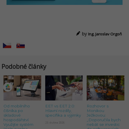
by
Ing. Jaroslav Orgoň
Podobné články
Od mobilního
EET vs EET 2.0:
Rozhovor s
číšníka po
Hlavní rozdíly,
Monikou
skladové
specifika a výjimky
Ježkovou:
hospodářství.
„Doporučila bych
23. dubna 2026
Využijte systém
nebát se investic