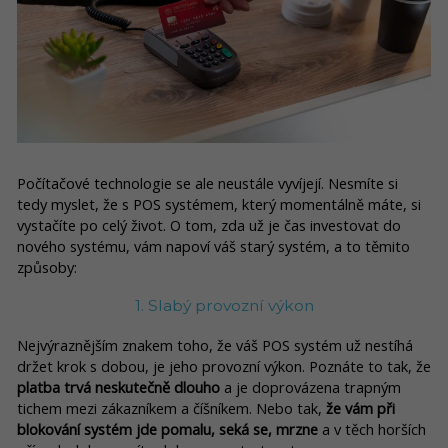
Počítačové technologie se ale neustále vyvíjejí. Nesmíte si
tedy myslet, že s POS systémem, který momentálně máte, si
vystačíte po celý život. O tom, zda už je čas investovat do
nového systému, vám napoví váš starý systém, a to těmito
způsoby:
1. Slabý provozní výkon
Nejvýraznějším znakem toho, že váš POS systém už nestíhá
držet krok s dobou, je jeho provozní výkon. Poznáte to tak, že
platba trvá neskutečně dlouho
a je doprovázena trapným
tichem mezi zákazníkem a číšníkem. Nebo tak,
že vám při
blokování systém jde pomalu, seká se, mrzne
a v těch horších