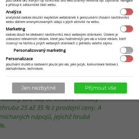
jsou cookie bez kterých by funkčnost této web stránky nemohla být zajištěna. Navigace
a přístup k zákaznické části webu.
Analýza
analytické cookies sloužící majitelům webstránek k porozumění chování návštěvníků
webu sběrem anonymizovaných údajů o jejich aktivitě na webu.
Marketing
cookies slouží ke sledování návštěvníků mezi webovými stránkami. Účelem je
zobrazení relevatních reklam, které jsou hodnotnější pro vás a tvůrce reklam, kteří
inzerují na těchto a jiných webových stránkách z pohledu vašeho zájmu.
Personalizovaný marketing
Personalizace
používání služeb a nastavení pouze pro vás, jako jazyk, komunikace textová s
obchodníkem, technikem.
Jen nezbytné
Přijmout vše
nabídky tak, aby se celkové náklady
 zhruba 25 až 35 % z prodejní ceny. A
íchaných nápojů, jejichž hrubá
%.