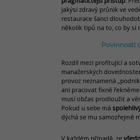
pragmatičtější přístup
. Př
jakýsi zdravý průnik ve ved
restaurace šanci dlouhodo
několik tipů na to, co by s
Povinnosti
Rozdíl mezi profitující a sot
manažerských dovednostec
provoz neznamená „podnika
ani pracovat fixně řekněm
musí občas prodloužit a v
Pokud u sebe má
spolehliv
dýchá se mu samozřejmě m
V každém případě, ze
všedn