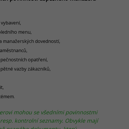
 vybavení,
poledního menu,
a manažerských dovedností,
 zaměstnanců,
zpečnostních opatření,
 zpětné vazby zákazníků,
t,
stémem.
ovi mohou se všedními povinnostmi
 resp. kontrolní seznamy. Obvykle mají