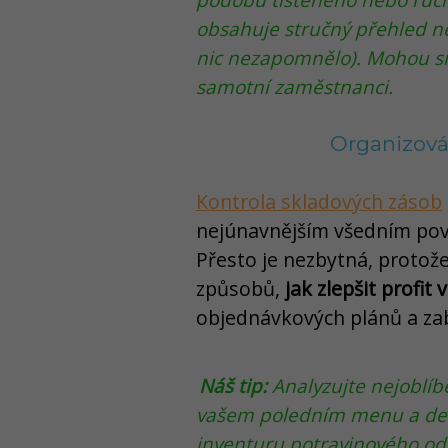
podobu tištěného nebo ruč
obsahuje stručný přehled ne
nic nezapomnělo). Mohou si
samotní zaměstnanci.
Organizová
Kontrola skladových zásob
nejúnavnějším všedním po
Přesto je nezbytná, protož
způsobů,
jak zlepšit profit 
objednávkových plánů a za
Náš tip:
Analyzujte nejoblíb
vašem poledním menu a denní
inventuru potravinového od