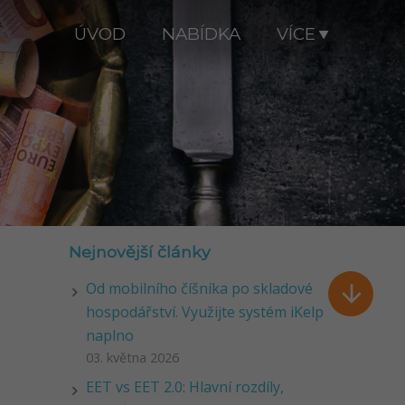
ÚVOD
NABÍDKA
VÍCE
Nejnovější články
Od mobilního číšníka po skladové

hospodářství. Využijte systém iKelp
naplno
03. května 2026
EET vs EET 2.0: Hlavní rozdíly,