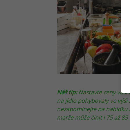
Náš tip:
Nastavte ceny vaší 
na jídlo pohybovaly ve výši
nezapomínejte na nabídku m
marže může činit i 75 až 85 