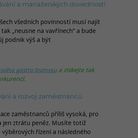
ávání a manažerských dovedností
šech všedních povinností musí najít
n tak „neusne na vavřínech“ a bude
j podnik výš a být
 světa gastro byznysu
a získejte tak
onkurencí.
vání a rozvoj zaměstnanců
uace zaměstnanců příliš vysoká, pro
 jen ztrátu peněz. Musíte totiž
 výběrových řízení a následného