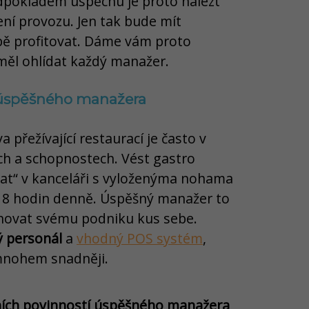
edpokladem úspěchu je proto nalézt
ení provozu. Jen tak bude mít
bě profitovat. Dáme vám proto
i měl ohlídat každý manažer.
 úspěšného manažera
va přežívající restaurací je často v
h a schopnostech. Vést gastro
t“ v kanceláři s vyloženýma nohama
e 8 hodin denně. Úspěšný manažer to
ěnovat svému podniku kus sebe.
ý personál
a
vhodný POS systém
,
nohem snadněji.
ích povinností úspěšného manažera