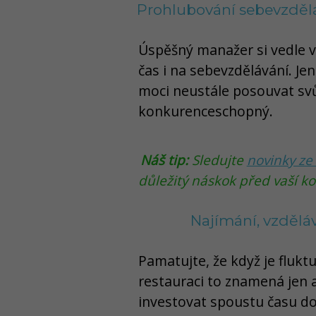
Prohlubování sebevzděl
Úspěšný manažer si vedle v
čas i na sebevzdělávání. Je
moci neustále posouvat svů
konkurenceschopný.
Náš tip:
Sledujte
novinky ze
důležitý náskok před vaší k
Najímání, vzdělá
Pamatujte, že když je flukt
restauraci to znamená jen a
investovat spoustu času do