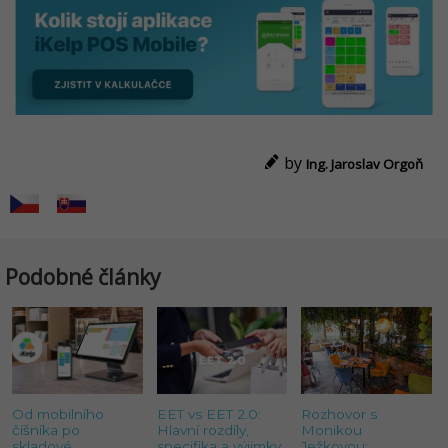
by
Ing. Jaroslav Orgoň
Podobné články
Od mobilního
EET vs EET 2.0:
Rozhovor s
číšníka po
Hlavní rozdíly,
Monikou
skladové
specifika a výjimky
Ježkovou: