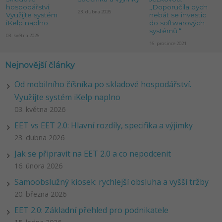
hospodářství.
„Doporučila bych
23. dubna 2026
Využijte systém
nebát se investic
iKelp naplno
do softwarových
systémů.“
03. května 2026
16. prosince 2021
Nejnovější články
Od mobilního číšníka po skladové hospodářství.
Využijte systém iKelp naplno
03. května 2026
EET vs EET 2.0: Hlavní rozdíly, specifika a výjimky
23. dubna 2026
Jak se připravit na EET 2.0 a co nepodcenit
16. února 2026
Samoobslužný kiosek: rychlejší obsluha a vyšší tržby
20. března 2026
EET 2.0: Základní přehled pro podnikatele