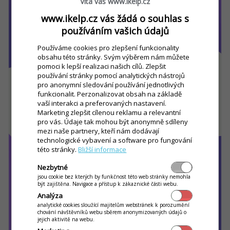
Vítá vás www.ikelp.cz
www.ikelp.cz vás žádá o souhlas s
používáním vašich údajů
Používáme cookies pro zlepšení funkcionality
obsahu této stránky. Svým výběrem nám můžete
pomoci k lepší realizaci našich cílů. Zlepšit
používání stránky pomocí analytických nástrojů
pro anonymní sledování používání jednotlivých
funkcionalit. Perzonalizovat obsah na základě
vaší interakci a preferovaných nastavení.
Marketing zlepšit cílenou reklamu a relevantní
pro vás. Údaje tak mohou být anonymně sdíleny
mezi naše partnery, kteří nám dodávají
technologické vybavení a software pro fungování
této stránky.
Bližší informace
Nezbytné
jsou cookie bez kterých by funkčnost této web stránky nemohla
být zajištěna. Navigace a přístup k zákaznické části webu.
Analýza
analytické cookies sloužící majitelům webstránek k porozumění
chování návštěvníků webu sběrem anonymizovaných údajů o
jejich aktivitě na webu.