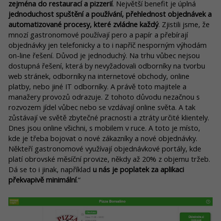
zejména do restaurací a pizzerií
. Největší benefit je úplná
jednoduchost spuštění a používání, přehlednost objednávek a
automatizované procesy, které zvládne každý
. Zjistili jsme, že
mnozí gastronomové používají pero a papír a přebírají
objednávky jen telefonicky a to i napříč nesporným výhodám
on-line řešení. Důvod je jednoduchý. Na trhu vůbec nejsou
dostupná řešení, která by nevyžadovali odborníky na tvorbu
web stránek, odborníky na internetové obchody, online
platby, nebo jiné IT odborníky. A právě toto majitele a
manažery provozů odrazuje. Z tohoto důvodu nezačnou s
rozvozem jídel vůbec nebo se vzdávají online světa. A tak
zůstávají ve světě zbytečné pracnosti a ztráty určité klientely.
Dnes jsou online všichni, s mobilem v ruce. A toto je místo,
kde je třeba bojovat o nové zákazníky a nové objednávky.
Někteří gastronomové využívají objednávkové portály, kde
platí obrovské měsíční provize, někdy až 20% z objemu tržeb.
Dá se to i jinak, například
u nás je poplatek za aplikaci
překvapivě minimální
.“