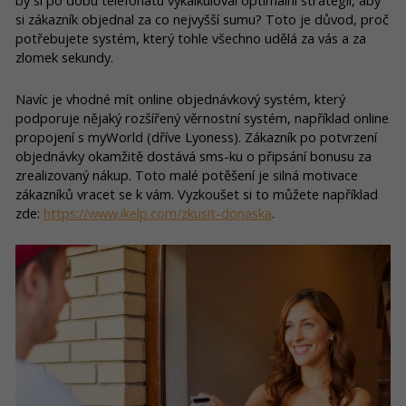
by si po dobu telefonátu vykalkuloval optimální strategii, aby
si zákazník objednal za co nejvyšší sumu? Toto je důvod, proč
potřebujete systém, který tohle všechno udělá za vás a za
zlomek sekundy.
Navíc je vhodné mít online objednávkový systém, který
podporuje nějaký rozšířený věrnostní systém, například online
propojení s myWorld (dříve Lyoness). Zákazník po potvrzení
objednávky okamžitě dostává sms-ku o připsání bonusu za
zrealizovaný nákup. Toto malé potěšení je silná motivace
zákazníků vracet se k vám. Vyzkoušet si to můžete například
zde:
https://www.ikelp.com/zkusit-donaska
.