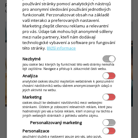
používání stránky pomocí analytických nástrojů
přebere, nemá čas být obchodníkem. Ale toto může systém
pro anonymní sledování používání jednotlivých
udělat za vás.
funkcionalit. Perzonalizovat obsah na základě
vaší interakci a preferovaných nastavení.
Marketing zlepšit cílenou reklamu a relevantní
pro vás. Údaje tak mohou být anonymně sdíleny
mezi naše partnery, kteří nám dodávají
technologické vybavení a software pro fungování
této stránky.
Bližší informace
Nezbytné
jsou cookie bez kterých by funkčnost této web stránky nemohla
být zajištěna. Navigace a přístup k zákaznické části webu.
Analýza
analytické cookies sloužící majitelům webstránek k porozumění
chování návštěvníků webu sběrem anonymizovaných údajů o
jejich aktivitě na webu.
Marketing
cookies slouží ke sledování návštěvníků mezi webovými
stránkami. Účelem je zobrazení relevatních reklam, které jsou
On-line marketing je nejefektivnější a nejlevnější cesta
hodnotnější pro vás a tvůrce reklam, kteří inzerují na těchto a
jiných webových stránkách z pohledu vašeho zájmu.
získávání nových zákazníků
Personalizovaný marketing
Personalizace
používání služeb a nastavení pouze pro vás, jako jazyk,