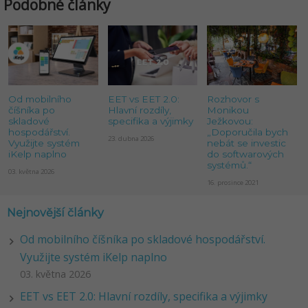
Podobné články
Od mobilního
EET vs EET 2.0:
Rozhovor s
číšníka po
Hlavní rozdíly,
Monikou
skladové
specifika a výjimky
Ježkovou:
hospodářství.
„Doporučila bych
23. dubna 2026
Využijte systém
nebát se investic
iKelp naplno
do softwarových
systémů.“
03. května 2026
16. prosince 2021
Nejnovější články
Od mobilního číšníka po skladové hospodářství.
Využijte systém iKelp naplno
03. května 2026
EET vs EET 2.0: Hlavní rozdíly, specifika a výjimky