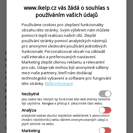
www.ikelp.cz vás žádá o souhlas s
používáním vašich údajů
Používáme cookies pro zlepšení funkcionality
obsahu této stránky. Svým výběrem nám můžete
pomoci k lepší realizaci našich cílů. Zlepšit
používání stránky pomocí analytických nástrojů
4. Týmový duch
pro anonymní sledování používání jednotlivých
funkcionalit. Perzonalizovat obsah na základě
Práce v kolektivu není jednoduchá a udržení
stabilního a
vaší interakci a preferovaných nastavení.
výkonného týmu
je samozřejmě velmi náročné. Dnes je
Marketing zlepšit cílenou reklamu a relevantní
týmová spolupráce součástí téměř každé firmy. Je důležité,
pro vás. Údaje tak mohou být anonymně sdíleny
aby
každý znal svou roli
a přebíral odpovědnost za své činy.
mezi naše partnery, kteří nám dodávají
Každý tým má stanovené cíle, určité vize, kterých chce
technologické vybavení a software pro fungování
této stránky.
Bližší informace
dosáhnout. Jeho členové musí mezi sebou umět komunikovat,
kooperovat a umět se na sebe spolehnout, protože
Nezbytné
představují jednotlivé články, které vytvářejí celek. Při selhání
jsou cookie bez kterých by funkčnost této web stránky nemohla
jednoho článku je obtížné dosáhnout určeného cíle. A právě
být zajištěna. Navigace a přístup k zákaznické části webu.
nejefektivnější komunikaci a kooperaci vám zajistí vhodný
Analýza
restaurační systém.
analytické cookies sloužící majitelům webstránek k porozumění
chování návštěvníků webu sběrem anonymizovaných údajů o
jejich aktivitě na webu.
V každém týmu je podstatné poskytnout prostor všem k
Marketing