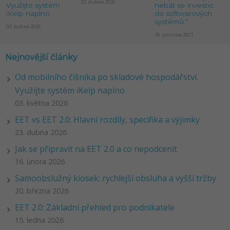
23. dubna 2026
Využijte systém
nebát se investic
iKelp naplno
do softwarových
systémů.“
03. května 2026
16. prosince 2021
Nejnovější články
Od mobilního číšníka po skladové hospodářství.
Využijte systém iKelp naplno
03. května 2026
EET vs EET 2.0: Hlavní rozdíly, specifika a výjimky
23. dubna 2026
Jak se připravit na EET 2.0 a co nepodcenit
16. února 2026
Samoobslužný kiosek: rychlejší obsluha a vyšší tržby
20. března 2026
EET 2.0: Základní přehled pro podnikatele
15. ledna 2026