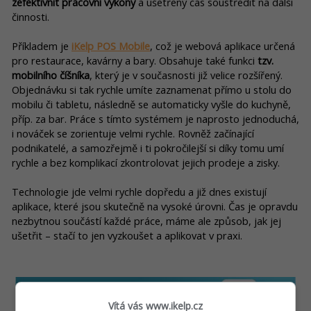
zefektivnit pracovní výkony
a ušetřený čas soustředit na další
činnosti.
Příkladem je
iKelp POS Mobile
, což je webová aplikace určená
pro restaurace, kavárny a bary. Obsahuje také funkci
tzv.
mobilního číšníka
, který je v současnosti již velice rozšířený.
Objednávku si tak rychle umíte zaznamenat přímo u stolu do
mobilu či tabletu, následně se automaticky vyšle do kuchyně,
příp. za bar. Práce s tímto systémem je naprosto jednoduchá,
i nováček se zorientuje velmi rychle. Rovněž začínající
podnikatelé, a samozřejmě i ti pokročilejší si díky tomu umí
rychle a bez komplikací zkontrolovat jejich prodeje a zisky.
Technologie jde velmi rychle dopředu a již dnes existují
aplikace, které jsou skutečně na vysoké úrovni. Čas je opravdu
nezbytnou součástí každé práce, máme ale způsob, jak jej
ušetřit – stačí to jen vyzkoušet a aplikovat v praxi.
Vítá vás www.ikelp.cz