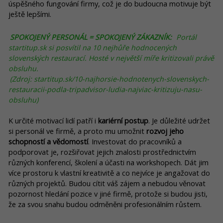
úspěšného fungování firmy, což je do budoucna motivuje být
ještě lepšími.
SPOKOJENÝ PERSONÁL = SPOKOJENÝ ZÁKAZNÍK:
Portál
startitup.sk si posvítil na 10 nejhůře hodnocených
slovenských restaurací. Hosté v největší míře kritizovali právě
obsluhu.
(Zdroj: startitup.sk/10-najhorsie-hodnotenych-slovenskych-
restauracii-podla-tripadvisor-ludia-najviac-kritizuju-nasu-
obsluhu)
K určité motivací lidí patří i
kariérní postup
. Je důležité udržet
si personál ve firmě, a proto mu umožnit
rozvoj jeho
schopností a vědomostí
. Investovat do pracovníků a
podporovat je, rozšiřovat jejich znalosti prostřednictvím
různých konferencí, školení a účasti na workshopech. Dát jim
více prostoru k vlastní kreativitě a co nejvíce je angažovat do
různých projektů. Budou cítit váš zájem a nebudou věnovat
pozornost hledání pozice v jiné firmě, protože si budou jisti,
že za svou snahu budou odměněni profesionálním růstem.