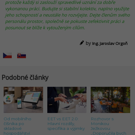
protože každý si zaslouží spravedlivé uznání za dobře
vykonanou práci. Budujte si stabilní kolektiv, naplno využijte
jeho schopností a neustále ho rozvíjejte. Dejte členům svého
personálu prostor, společně se pokuste zefektivnit práci a
posunout se blíže k vytouženým cílům.
by
Ing. Jaroslav Orgoň
Podobné články
Od mobilního
EET vs EET 2.0:
Rozhovor s
číšníka po
Hlavní rozdíly,
Monikou
skladové
specifika a výjimky
Ježkovou:
hospodářství.
„Doporučila bych