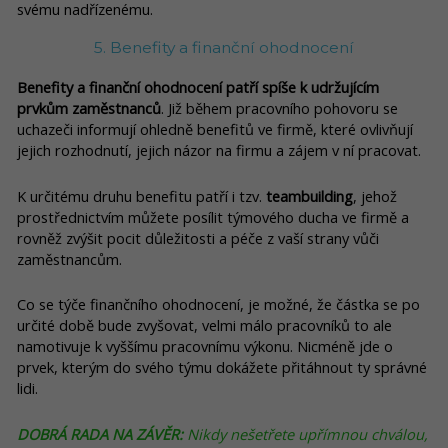
svému nadřízenému.
5. Benefity a finanční ohodnocení
Benefity a finanční ohodnocení patří spíše k udržujícím
prvkům zaměstnanců
. Již během pracovního pohovoru se
uchazeči informují ohledně benefitů ve firmě, které ovlivňují
jejich rozhodnutí, jejich názor na firmu a zájem v ní pracovat.
K určitému druhu benefitu patří i tzv.
teambuilding
, jehož
prostřednictvím můžete posílit týmového ducha ve firmě a
rovněž zvýšit pocit důležitosti a péče z vaší strany vůči
zaměstnancům.
Co se týče finančního ohodnocení, je možné, že částka se po
určité době bude zvyšovat, velmi málo pracovníků to ale
namotivuje k vyššímu pracovnímu výkonu. Nicméně jde o
prvek, kterým do svého týmu dokážete přitáhnout ty správné
lidi.
DOBRÁ RADA NA ZÁVĚR:
Nikdy nešetřete upřímnou chválou,