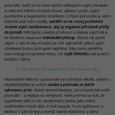
Jsme lidé, tudíž se od sebe všichni odlišujeme svým chováním
a reakcemi během různých situací, výkony v práci, svými
pozitivními a negativními stránkami. U řízení personálu je velmi
důležité znát tyto rozdíly,
zaměřit se na rozvoj pozitivních
stránek svých zaměstnanců, aby ty negativní přirozeně přešly
do pozadí
. Měli byste ovládat přednosti a slabiny svých lidí a
ke každému zaujmout
individuální přístup
. Všichni tak pocítí
zájem z vaší strany a budou se cítit výjimečně, jelikož jejich
očekávání budou postupně naplněna. Díky tomu zaměříte
svou energii na správná místa, což
zvýší efektivitu
vaší práce s
každým z týmu.
2. Důležitost motivace při řízení personálu
Motivačních faktorů v pracovním prostředí je několik, jedním z
nejdůležitějších je ovšem
uznání a pochvala za dobře
vykonanou práci
. Klidně aktivně hledejte, za co byste lidi mohli
pochválit – a nejlépe na veřejnosti. Není potřeba se bát, že
vyjádřením díků si vás zaměstnanci budou jako svého
nadřízeného méně vážit. Právě naopak. Pocítí upřímnost a
lidskost z vaší strany a rovněž vlastní důležitost v rámci