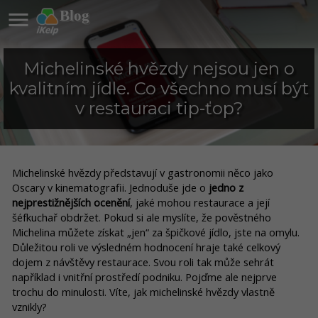

Blog
Michelinské hvězdy nejsou jen o
kvalitním jídle. Co všechno musí být
v restauraci tip-ťop?
Michelinské hvězdy představují v gastronomii něco jako
Oscary v kinematografii. Jednoduše jde o
jedno z
nejprestižnějších ocenění
, jaké mohou restaurace a její
šéfkuchař obdržet. Pokud si ale myslíte, že pověstného
Michelina můžete získat „jen“ za špičkové jídlo, jste na omylu.
Důležitou roli ve výsledném hodnocení hraje také celkový
dojem z návštěvy restaurace. Svou roli tak může sehrát
například i vnitřní prostředí podniku. Pojďme ale nejprve
trochu do minulosti. Víte, jak michelinské hvězdy vlastně
vznikly?