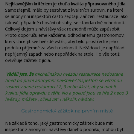
Nejhlavnějším kritériem je chuť a kvalita připravovaného jídla.
Samozřejmě, mělo by sestávat z kvalitních surovin, na které
se anonymní inspektoři často zeptají. Zařízení restaurace jako
takové, případně chování obsluhy, se standardně nehodnotí.
Celkový dojem z návštěvy však rozhodně může zapůsobit.
Proto doporučujeme každému odhodlanému gastronomovi,
který chce jít své hvězdě vstříc, aby bylo prostředí v jeho
podniku příjemné za všech okolností. Nežádoucí je například
nepříjemný zápach nebo nepořádek na stole. To vše totiž
ovlivňuje zážitek z jídla.
Věděli jste, že
michelinskou hvězdu restaurace nedostane
hned po první anonymní návštěvě? Inspektoři se většinou
zastaví v dané restauraci i 2, 3 nebo 4krát, aby si mohli
kvalitu jídla opravdu ověřit. No a pokud jsou ve hře 2 nebo 3
hvězdy, můžete „očekávat“ i několik návštěv.
Gastronomický zážitek na prvním místě
Na základě toho, jaký gastronomický zážitek bude mít
inspektor z anonymní návštěvy daného podniku, mohou být