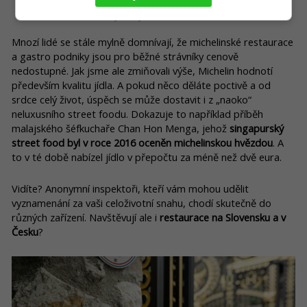
Michelinská restaurace nemusí křičet luxusem a
vysokými cenami
Mnozí lidé se stále mylně domnívají, že michelinské restaurace
a gastro podniky jsou pro běžné strávníky cenově
nedostupné. Jak jsme ale zmiňovali výše, Michelin hodnotí
především kvalitu jídla. A pokud něco děláte poctivě a od
srdce celý život, úspěch se může dostavit i z „naoko“
neluxusního street foodu. Dokazuje to například příběh
malajského šéfkuchaře Chan Hon Menga, jehož
singapurský
street food byl v roce 2016 oceněn michelinskou hvězdou
. A
to v té době nabízel jídlo v přepočtu za méně než dvě eura.
Vidíte? Anonymní inspektoři, kteří vám mohou udělit
vyznamenání za vaši celoživotní snahu, chodí skutečně do
různých zařízení. Navštěvují ale i
restaurace na Slovensku a v
Česku
?