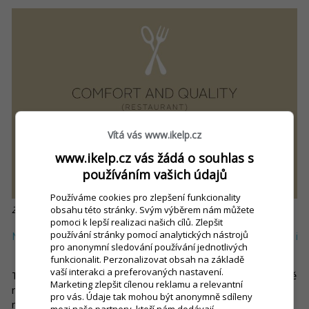
Vítá vás www.ikelp.cz
www.ikelp.cz vás žádá o souhlas s
používáním vašich údajů
Používáme cookies pro zlepšení funkcionality
obsahu této stránky. Svým výběrem nám můžete
Zdroj: guide.michelin.com/th/en/to-the-stars-and-beyond-th
pomoci k lepší realizaci našich cílů. Zlepšit
používání stránky pomocí analytických nástrojů
Michelinská restaurace si musí svou hvězdu zasloužit i
pro anonymní sledování používání jednotlivých
obhájit
funkcionalit. Perzonalizovat obsah na základě
vaší interakci a preferovaných nastavení.
To, že se vám jednou podaří získat michelinskou hvězdu, ještě
Marketing zlepšit cílenou reklamu a relevantní
neznamená, že o ni už nikdy nemůžete přijít. Musíte si ji totiž
pro vás. Údaje tak mohou být anonymně sdíleny
nejen zasloužit, ale také obhájit.
Anonymní inspektoři
mezi naše partnery, kteří nám dodávají