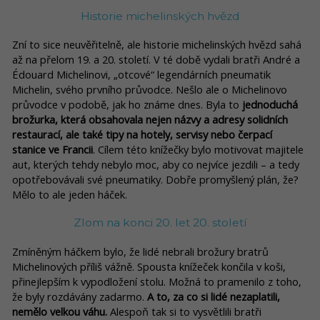
Historie michelinských hvězd
Zní to sice neuvěřitelně, ale historie michelinských hvězd sahá
až na přelom 19. a 20. století. V té době vydali bratři André a
Édouard Michelinovi, „otcové“ legendárních pneumatik
Michelin, svého prvního průvodce. Nešlo ale o Michelinovo
průvodce v podobě, jak ho známe dnes. Byla to
jednoduchá
brožurka, která obsahovala nejen názvy a adresy solidních
restaurací, ale také tipy na hotely, servisy nebo čerpací
stanice ve Francii
. Cílem této knížečky bylo motivovat majitele
aut, kterých tehdy nebylo moc, aby co nejvíce jezdili – a tedy
opotřebovávali své pneumatiky. Dobře promyšlený plán, že?
Mělo to ale jeden háček.
Zlom na konci 20. let 20. století
Zmíněným háčkem bylo, že lidé nebrali brožury bratrů
Michelinových příliš vážně. Spousta knížeček končila v koši,
přinejlepším k vypodložení stolu. Možná to pramenilo z toho,
že byly rozdávány zadarmo.
A to, za co si lidé nezaplatili,
nemělo velkou váhu.
Alespoň tak si to vysvětlili bratři