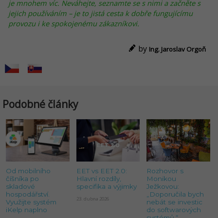
je mnohem víc. Neváhejte, seznamte se s nimi a začněte s
jejich používáním – je to jistá cesta k dobře fungujícímu
provozu i ke spokojenému zákazníkovi.
by
Ing. Jaroslav Orgoň
Podobné články
Od mobilního
EET vs EET 2.0:
Rozhovor s
číšníka po
Hlavní rozdíly,
Monikou
skladové
specifika a výjimky
Ježkovou:
hospodářství.
„Doporučila bych
23. dubna 2026
Využijte systém
nebát se investic
iKelp naplno
do softwarových
systémů.“