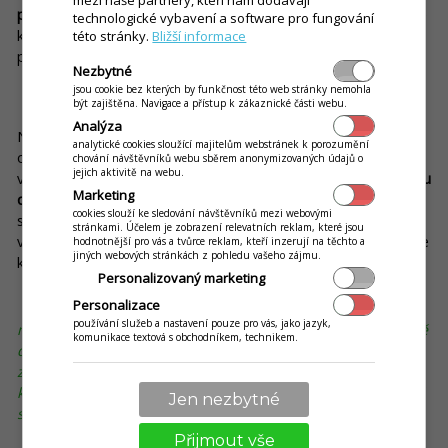
provádějí po zhruba 18 měsících opětovné kontroly.
Pokud se
technologické vybavení a software pro fungování
kvalita jídla sníží, bude snížen i počet udělených hvězd,
této stránky.
Bližší informace
přičemž hvězdy mohou být odebrány také úplně.
Nezbytné
jsou cookie bez kterých by funkčnost této web stránky nemohla
Ocenění, které může svazovat ruce
být zajištěna. Navigace a přístup k zákaznické části webu.
Analýza
Napříč celým světem je známo několik případů, kdy se
analytické cookies sloužící majitelům webstránek k porozumění
oceněné restaurace rozhodly michelinské hvězdy dobrovolně
chování návštěvníků webu sběrem anonymizovaných údajů o
jejich aktivitě na webu.
vrátit. Takové prestižní vyznamenání s sebou totiž nese
velkou
Marketing
dávku odpovědnosti a očekávání
, což může být do jisté míry
cookies slouží ke sledování návštěvníků mezi webovými
svazující. Michelinská restaurace musí například počítat s
stránkami. Účelem je zobrazení relevatních reklam, které jsou
větším návalem hostů, kteří budou přirozeně očekávat vysoce
hodnotnější pro vás a tvůrce reklam, kteří inzerují na těchto a
jiných webových stránkách z pohledu vašeho zájmu.
kvalitní jídlo.
Personalizovaný marketing
Personalizace
Věděli jste, že
někteří špičkoví gastronomové vnímají
používání služeb a nastavení pouze pro vás, jako jazyk,
michelinské hvězdy jako to nejcennější, čeho mohou v životě
komunikace textová s obchodníkem, technikem.
dosáhnout? V souvislosti s tím nemůže upadnout v
zapomnění smutný příběh šéfkuchaře Bernarda Loiseaua,
který ze strachu, že přijde o své michelinské hvězdy, spáchal
Jen nezbytné
sebevraždu.
Přijmout vše