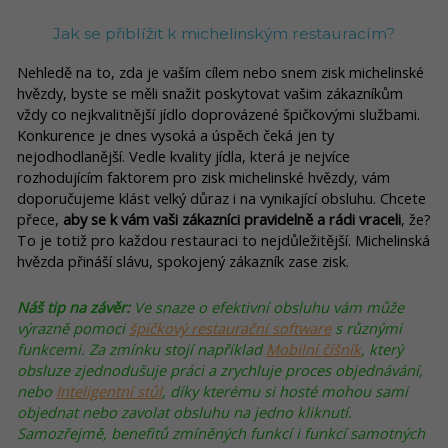
Jak se přiblížit k michelinským restauracím?
Nehledě na to, zda je vaším cílem nebo snem zisk michelinské
hvězdy, byste se měli snažit poskytovat vašim zákazníkům
vždy co nejkvalitnější jídlo doprovázené špičkovými službami.
Konkurence je dnes vysoká a úspěch čeká jen ty
nejodhodlanější. Vedle kvality jídla, která je nejvíce
rozhodujícím faktorem pro zisk michelinské hvězdy, vám
doporučujeme klást velký důraz i na vynikající obsluhu. Chcete
přece,
aby se k vám vaši zákazníci pravidelně a rádi vraceli
, že?
To je totiž pro každou restauraci to nejdůležitější. Michelinská
hvězda přináší slávu, spokojený zákazník zase zisk.
Náš tip na závěr:
Ve snaze o efektivní obsluhu vám může
výrazně pomoci
špičkový restaurační software
s různými
funkcemi. Za zmínku stojí například
Mobilní číšník
, který
obsluze zjednodušuje práci a zrychluje proces objednávání,
nebo
Inteligentní stůl
, díky kterému si hosté mohou sami
objednat nebo zavolat obsluhu na jedno kliknutí.
Samozřejmě, benefitů zmíněných funkcí i funkcí samotných