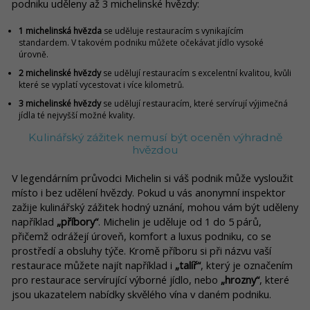
podniku uděleny až 3 michelinské hvězdy:
1 michelinská hvězda
se uděluje restauracím s vynikajícím
standardem. V takovém podniku můžete očekávat jídlo vysoké
úrovně.
2 michelinské hvězdy
se udělují restauracím s excelentní kvalitou, kvůli
které se vyplatí vycestovat i více kilometrů.
3 michelinské hvězdy
se udělují restauracím, které servírují výjimečná
jídla té nejvyšší možné kvality.
Kulinářský zážitek nemusí být oceněn výhradně
hvězdou
V legendárním průvodci Michelin si váš podnik může vysloužit
místo i bez udělení hvězdy. Pokud u vás anonymní inspektor
zažije kulinářský zážitek hodný uznání, mohou vám být uděleny
například
„příbory“
. Michelin je uděluje od 1 do 5 párů,
přičemž odrážejí úroveň, komfort a luxus podniku, co se
prostředí a obsluhy týče. Kromě příboru si při názvu vaší
restaurace můžete najít například i
„talíř“
, který je označením
pro restaurace servírující výborné jídlo, nebo
„hrozny“
, které
jsou ukazatelem nabídky skvělého vína v daném podniku.