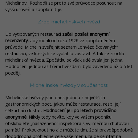
Michelinovi. Rozhodli se proto své průvodce posunout na
vyšší úroveň a zpoplatnit je.
Zrod michelinských hvězd
Do vytipovaných restaurací
začali posílat anonymní
recenzenty
, aby mohli od roku 1926 ve zpoplatněném
průvodci Michelin zveřejnit seznam „ohvězdičkovaných“
restaurací, ve kterých se vyplatilo zastavit. A tak se zrodila
michelinská hvězda. Zpočátku se však udělovala jen jedna.
Hodnocení jednou až třemi hvězdami bylo zavedeno až o 5 let
později.
Michelinské hvězdy v současnosti
Michelinské hvězdy jsou dnes jednou z největších
gastronomických poct, jakou může restaurace, resp. její
šéfkuchaři dostat.
Hodnocení je i po letech prováděno
anonymně.
Nikdy tedy nevíte, kdy ve vašem podniku
obsluhujete „nasazeného“ inspektora s výjimečnou chuťovou
pamětí. Prokouknout ho ale můžete tím, že si pravděpodobně
dopodrobna prohlédne celé vaše menu, bude se ptát na