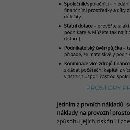
Společník/společníci
– hledání
finančními prostředky a díky
důležitý.
Státní dotace
– prověřte si akt
podnikatele. Můžete tak najít
dotace).
Podnikatelský úvěr/půjčka
– t
případě, že máte skvělý podnik
Kombinace více zdrojů financo
skládat počáteční kapitál z ví
vlastních úspor, část od spole
PROSTORY P
Jedním z prvních nákladů
, 
náklady na provozní prosto
způsobu jejich získání. I zd