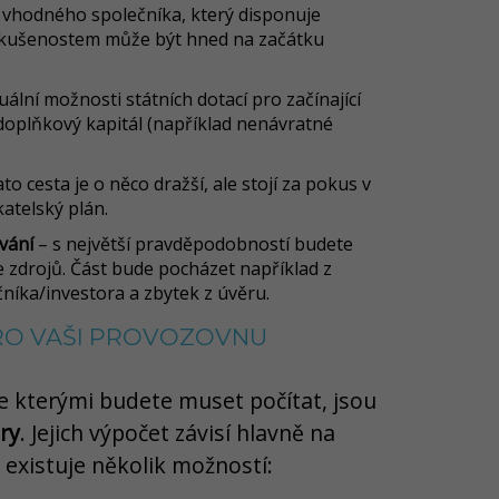
 vhodného společníka, který disponuje
 zkušenostem může být hned na začátku
uální možnosti státních dotací pro začínající
 doplňkový kapitál (například nenávratné
ato cesta je o něco dražší, ale stojí za pokus v
atelský plán.
vání
– s největší pravděpodobností budete
ce zdrojů. Část bude pocházet například z
čníka/investora a zbytek z úvěru.
RO VAŠI PROVOZOVNU
se kterými budete muset počítat, jsou
ry
. Jejich výpočet závisí hlavně na
e existuje několik možností: