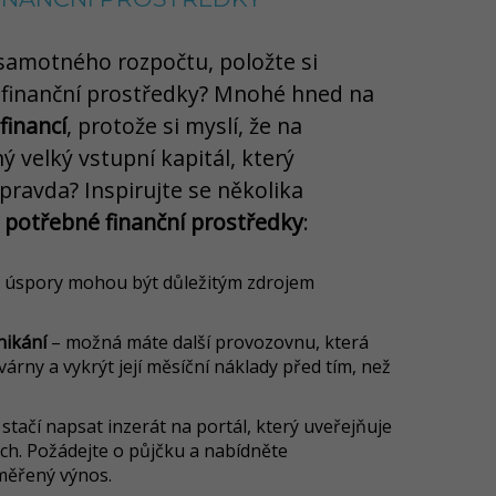
 samotného rozpočtu, položte si
t finanční prostředky? Mnohé hned na
financí
, protože si myslí, že na
ý velký vstupní kapitál, který
 pravda? Inspirujte se několika
 potřebné finanční prostředky
:
é úspory mohou být důležitým zdrojem
nikání
– možná máte další provozovnu, která
árny a vykrýt její měsíční náklady před tím, než
stačí napsat inzerát na portál, který uveřejňuje
ch. Požádejte o půjčku a nabídněte
měřený výnos.