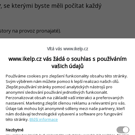
y
, se kterými byste měli počítat každý
tory na provoz pronajaté).
pení a voda).
Vítá vás www.ikelp.cz
pravy, které sa mohou vyskytnout.
www.ikelp.cz vás žádá o souhlas s používáním
vašich údajů
ch.
Používáme cookies pro zlepšení funkcionality obsahu této stránky.
 VYBAVENÍ KAVÁRNY
Svým výběrem nám můžete pomoci k lepší realizaci našich cílů.
Zlepšit používání stránky pomocí analytických nástrojů pro
anonymní sledování používání jednotlivých funkcionalit.
vaných internetových obchodů, kde
Perzonalizovat obsah na základě vaší interakci a preferovaných
nastavení. Marketing zlepšit cílenou reklamu a relevantní pro vás.
jeme vám začít průzkum na
Údaje tak mohou být anonymně sdíleny mezi naše partnery, kteří
nám dodávají technologické vybavení a software pro fungování
z pohodlí obýváku. Příklad položek,
této stránky.
Bližší informace
e potřebovat, shrnujeme v obrázku:
Nezbytné