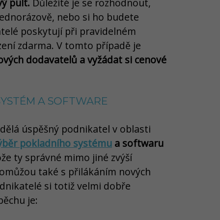
ý pult.
Důležité je se rozhodnout,
e jednorázově, nebo si ho budete
telé poskytují při pravidelném
ení zdarma. V tomto případě je
kových dodavatelů a vyžádat si cenové
SYSTÉM A SOFTWARE
dělá úspěšný podnikatel v oblasti
ýběr pokladního systému
a softwaru
ože ty správné mimo jiné zvýší
 pomůžou také s přilákáním nových
dnikatelé si totiž velmi dobře
ěchu je: