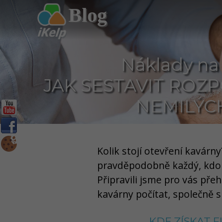
Blog
Náklady na 
JAK SESTAVIT ROZP
NEMILÝC
Kolik stojí otevření kavárny
pravděpodobně každý, kdo 
Připravili jsme pro vás přeh
kavárny počítat, společně s
KDE ZÍSKAT 