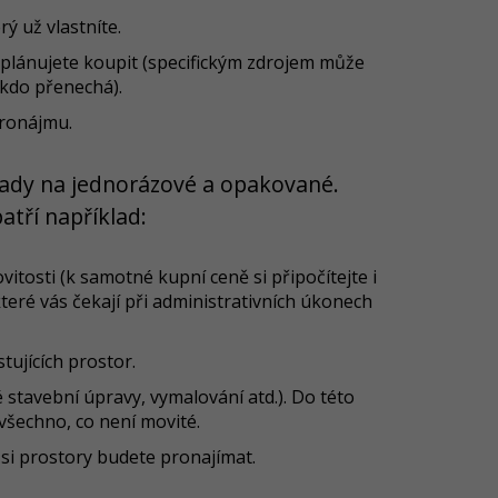
rý už vlastníte.
ý plánujete koupit (specifickým zdrojem může
ěkdo přenechá).
pronájmu.
lady na jednorázové a opakované.
atří například:
tosti (k samotné kupní ceně si připočítejte i
teré vás čekají při administrativních úkonech
tujících prostor.
stavební úpravy, vymalování atd.). Do této
všechno, co není movité.
 si prostory budete pronajímat.