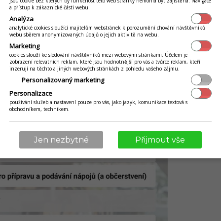
jsou cookie bez kterých by funkčnost této web stránky nemohla být zajištěna. Navigace
a přístup k zákaznické části webu.
Analýza
analytické cookies sloužící majitelům webstránek k porozumění chování návštěvníků
webu sběrem anonymizovaných údajů o jejich aktivitě na webu.
Marketing
cookies slouží ke sledování návštěvníků mezi webovými stránkami. Účelem je
zobrazení relevatních reklam, které jsou hodnotnější pro vás a tvůrce reklam, kteří
inzerují na těchto a jiných webových stránkách z pohledu vašeho zájmu.
Personalizovaný marketing
Personalizace
používání služeb a nastavení pouze pro vás, jako jazyk, komunikace textová s
obchodníkem, technikem.
Jen nezbytné
Přijmout vše