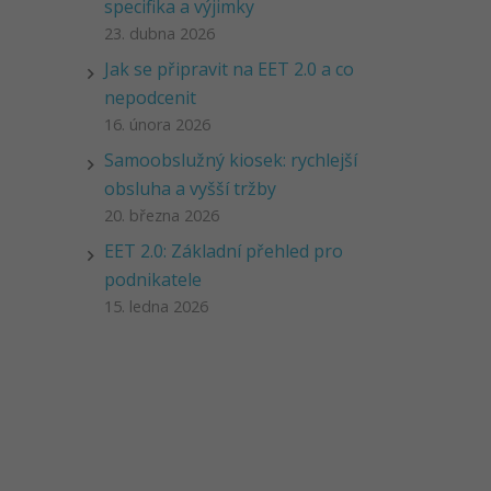
specifika a výjimky
23. dubna 2026
Jak se připravit na EET 2.0 a co
nepodcenit
16. února 2026
Samoobslužný kiosek: rychlejší
obsluha a vyšší tržby
20. března 2026
EET 2.0: Základní přehled pro
podnikatele
15. ledna 2026