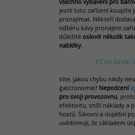
všechno vybavení pro barov
jestli toto zařízení koupít
pronajímat. Někteří dodava
odběru kávy pronájem zaříz
důležité
oslovit několik ta
nabídky
.
POKLADNÍ 
Víte, jakou chybu nikdy neu
gastronomie?
Nepodcení
v
pro svoji provozovnu
, prot
efektivitu, sníží náklady a
hostů. Šikovní a úspěšní po
uvědomují, že základem úsp