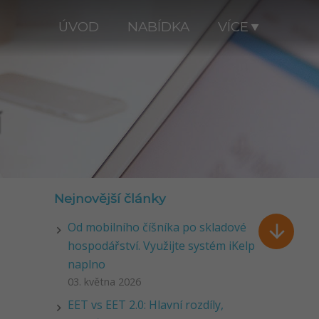
ÚVOD
NABÍDKA
VÍCE
Í
Nejnovější články
Od mobilního číšníka po skladové

hospodářství. Využijte systém iKelp
naplno
03. května 2026
EET vs EET 2.0: Hlavní rozdíly,