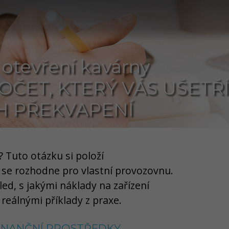
otevření kavárny
OČET, KTERÝ VÁS UŠETŘ
H PŘEKVAPENÍ
? Tuto otázku si položí
se rozhodne pro vlastní provozovnu.
led, s jakými náklady na zařízení
 reálnými příklady z praxe.
FINANČNÍ PROSTŘEDKY