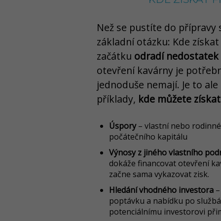
Než se pustíte do přípravy
základní otázku: Kde získa
začátku
odradí nedostatek 
otevření kavárny je potřebn
jednoduše nemají. Je to ale
příklady,
kde můžete získat
Úspory
– vlastní nebo rodinn
počátečního kapitálu
Výnosy z jiného vlastního pod
dokáže financovat otevření kav
začne sama vykazovat zisk.
Hledání vhodného investora
– 
poptávku a nabídku po službá
potenciálnímu investorovi při