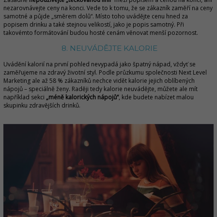
nezarovnávejte ceny na konci. Vede to k tomu, že se zákazník zaměří na ceny
samotné a půjde „směrem dolů“. Místo toho uvádějte cenu hned za
popisem drinku a také stejnou velikostí, jako je popis samotný. Při
takovémto formátování budou hosté cenám věnovat menší pozornost.
8. NEUVÁDĚJTE KALORIE
Uvádění kalorií na první pohled nevypadá jako špatný nápad, vždyť se
zaměřujeme na zdravý životní styl. Podle průzkumu společnosti Next Level
Marketing ale až 58 % zákazníků nechce vidět kalorie jejich oblíbených
nápojů – speciálně ženy. Raději tedy kalorie neuvádějte, můžete ale mít
například sekci
„méně kalorických nápojů“
, kde budete nabízet malou
skupinku zdravějších drinků.