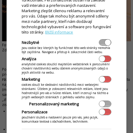
vaší interakci a preferovaných nastavení.
Marketing zlepšit cílenou reklamu a relevantní
pro vás. Údaje tak mohou být anonymně sdíleny
mezi naše partnery, kteří nám dodávají
technologické vybavení a software pro fungování
této stránky.
Bližší informace
Nezbytné
Foto: Bar, který neexistuje – Brno
jsou cookie bez kterých by funkčnost této web stránky nemohla
Zdroj: Facebook Bar, který neexistuje
být zajištěna. Navigace a přístup k zákaznické části webu.
Analýza
6. BUĎTE KREATIVNÍ V NÁZVECH NÁPOJŮ
analytické cookies sloužící majitelům webstránek k porozumění
chování návštěvníků webu sběrem anonymizovaných údajů o
Podle vyjádření Scotta Bairda a Joshe Harrise, profesionálních konzultantů
jejich aktivitě na webu.
pro koktejly,
název nápoje představuje více než polovinu nákupního
Marketing
rozhodnutí a důvodů
, proč si zákazník vybere ten či onen drink. Na internetu
najdete na toto téma mnoho studií a realizovaných experimentů
cookies slouží ke sledování návštěvníků mezi webovými
stránkami. Účelem je zobrazení relevatních reklam, které jsou
(mimochodem, nejpoučnější jsou ty experimenty, které průběžně děláte vy
hodnotnější pro vás a tvůrce reklam, kteří inzerují na těchto a
sami ve vašem vlastním podniku). Bohužel neexistuje žádné univerzální
jiných webových stránkách z pohledu vašeho zájmu.
„zlaté pravidlo“ na pojmenovávání drinků tak, aby vám přinesly obrovské
Personalizovaný marketing
zisky. Pár rad pro vás však mám:
Buďte kreativní
.
Zapisujte si vše, co vás napadne (paradoxně na
Personalizace
místech, kde byste to nečekali: ve sprše, na procházce s kočárkem, na
používání služeb a nastavení pouze pro vás, jako jazyk,
pláži atd.).
komunikace textová s obchodníkem, technikem.
Využijte různé citáty, slovní hříčky, literární odkazy, lokální folklór,