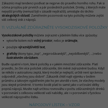
Zákazníci mají tendenci podívat se nejprve do pravého horního rohu. Pak si
očima projdou pár prvních a pár posledních položek. Drinky, z kterých máte
nejvyšší profity (nemusí být v zásadě nejdražší), umisťujte do těchto
strategických oblastí
. Zaměřením pozornosti na tyto položky můžete zvýšit
váš celkový zisk z nápojů.
11. VIZUÁLNĚ ZDŮRAZNĚTE VYSOKOZISKOVÉ POLOŽKY
Vysokoziskové položky
můžete zvýraznit v jídelním lístku více způsoby:
vytvořte kolem nich
volný prostor
, nebo je
orámujte
,
použijte
výraznější/větší text
,
graficky
(ikony typu „top“, „nejprodávanější“, „nejoblíbenější“, ...) nebo
ilustrativním obrázkem
.
Buďte opatrní v tom, které položky a v jakém množství zdůrazníte. Platí
pravidlo, že čím více položek zdůrazníte, tím méně zvýrazněné budou. Když
se někdo v autosalonu zeptá, který model je nejlepší, určitě není správnou
odpovědí „všechny jsou dobré“. Zákazník chtěl najít výjimku v šedém
průměru a takovým vyjádřením jste ho jen utvrdili v tom, že všechny modely
jsou stejně průměrné. V tomto bodě platí to samé jako v určování délky
popisů nápojů. Musíte najít určitou rovnováhu v počtu zdůrazněných drinků
v porovnání s celkovou velikostí vaší nabídky, ale i v porovnání s fyzickou
velikostí nápojového lístku.
NÁPOJOVÝ LÍSTEK – VZOR