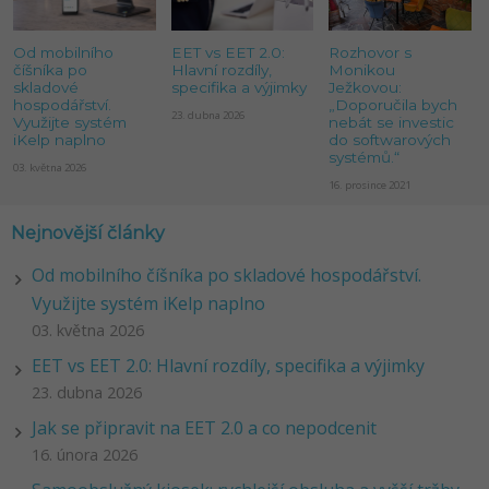
Od mobilního
EET vs EET 2.0:
Rozhovor s
číšníka po
Hlavní rozdíly,
Monikou
skladové
specifika a výjimky
Ježkovou:
hospodářství.
„Doporučila bych
23. dubna 2026
Využijte systém
nebát se investic
iKelp naplno
do softwarových
systémů.“
03. května 2026
16. prosince 2021
Nejnovější články
Od mobilního číšníka po skladové hospodářství.
Využijte systém iKelp naplno
03. května 2026
EET vs EET 2.0: Hlavní rozdíly, specifika a výjimky
23. dubna 2026
Jak se připravit na EET 2.0 a co nepodcenit
16. února 2026