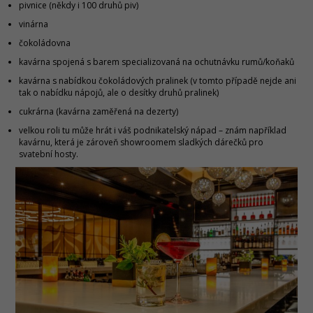
pivnice (někdy i 100 druhů piv)
vinárna
čokoládovna
kavárna spojená s barem specializovaná na ochutnávku rumů/koňaků
kavárna s nabídkou čokoládových pralinek (v tomto případě nejde ani
tak o nabídku nápojů, ale o desítky druhů pralinek)
cukrárna (kavárna zaměřená na dezerty)
velkou roli tu může hrát i váš podnikatelský nápad – znám například
kavárnu, která je zároveň showroomem sladkých dárečků pro
svatební hosty.