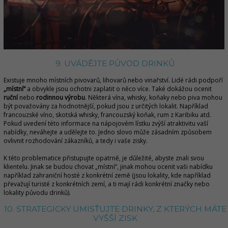
9. UVÁDĚJTE PŮVOD DRINKŮ
Existuje mnoho místních pivovarů, lihovarů nebo vinařství. Lidé rádi podpoří
„místní“
a obvykle jsou ochotni zaplatit o něco více. Také dokážou ocenit
ruční
nebo
rodinnou výrobu
. Některá vína, whisky, koňaky nebo piva mohou
být považovány za hodnotnější, pokud jsou z určitých lokalit. Například
francouzské víno, skotská whisky, francouzský koňak, rum z Karibiku atd.
Pokud uvedení této informace na nápojovém lístku zvýší atraktivitu vaší
nabídky, neváhejte a udělejte to. Jedno slovo může zásadním způsobem
ovlivnit rozhodování zákazníků, a tedy i vaše zisky.
K této problematice přistupujte opatrně, je důležité, abyste znali svou
klientelu. Jinak se budou chovat „místní“, jinak mohou ocenit vaši nabídku
například zahraniční hosté z konkrétní země (jsou lokality, kde například
převažují turisté z konkrétních zemí, a ti mají rádi konkrétní značky nebo
lokality původu drinků).
10. STRATEGICKY UMISŤUJTE DRINKY, Z KTERÝCH MÁTE
VYŠŠÍ ZISK