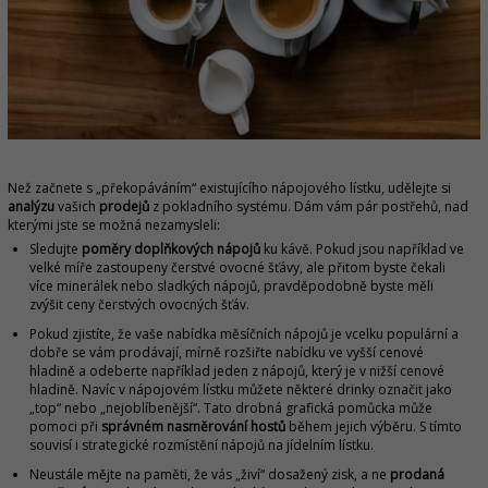
Než začnete s „překopáváním“ existujícího nápojového lístku, udělejte si
analýzu
vašich
prodejů
z pokladního systému. Dám vám pár postřehů, nad
kterými jste se možná nezamysleli:
Sledujte
poměry doplňkových nápojů
ku kávě. Pokud jsou například ve
velké míře zastoupeny čerstvé ovocné šťávy, ale přitom byste čekali
více minerálek nebo sladkých nápojů, pravděpodobně byste měli
zvýšit ceny čerstvých ovocných šťáv.
Pokud zjistíte, že vaše nabídka měsíčních nápojů je vcelku populární a
dobře se vám prodávají, mírně rozšiřte nabídku ve vyšší cenové
hladině a odeberte například jeden z nápojů, který je v nižší cenové
hladině. Navíc v nápojovém lístku můžete některé drinky označit jako
„top“ nebo „nejoblíbenější“. Tato drobná grafická pomůcka může
pomoci při
správném nasměrování hostů
během jejich výběru. S tímto
souvisí i strategické rozmístění nápojů na jídelním lístku.
Neustále mějte na paměti, že vás „živí“ dosažený zisk, a ne
prodaná