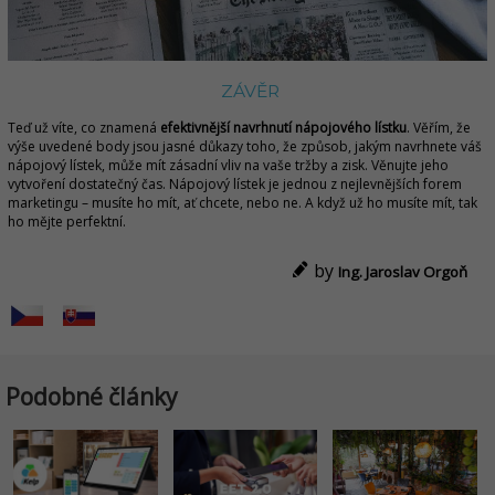
ZÁVĚR
Teď už víte, co znamená
efektivnější navrhnutí nápojového lístku
. Věřím, že
výše uvedené body jsou jasné důkazy toho, že způsob, jakým navrhnete váš
nápojový lístek, může mít zásadní vliv na vaše tržby a zisk. Věnujte jeho
vytvoření dostatečný čas. Nápojový lístek je jednou z nejlevnějších forem
marketingu – musíte ho mít, ať chcete, nebo ne. A když už ho musíte mít, tak
ho mějte perfektní.
by
Ing. Jaroslav Orgoň
Podobné články