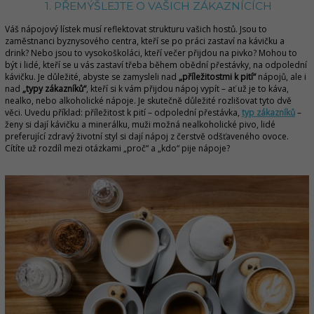
1. PŘEMÝŠLEJTE O VAŠICH ZÁKAZNÍCÍCH
Váš nápojový lístek musí reflektovat strukturu vašich hostů. Jsou to
zaměstnanci byznysového centra, kteří se po práci zastaví na kávičku a
drink? Nebo jsou to vysokoškoláci, kteří večer přijdou na pivko? Mohou to
být i lidé, kteří se u vás zastaví třeba během obědní přestávky, na odpolední
kávičku. Je důležité, abyste se zamysleli nad
„příležitostmi k pití“
nápojů, ale i
nad
„typy zákazníků“
, kteří si k vám přijdou nápoj vypít – ať už je to káva,
nealko, nebo alkoholické nápoje. Je skutečně důležité rozlišovat tyto dvě
věci. Uvedu příklad: příležitost k pití – odpolední přestávka,
typ zákazníků
–
ženy si dají kávičku a minerálku, muži možná nealkoholické pivo, lidé
preferující zdravý životní styl si dají nápoj z čerstvě odšťaveného ovoce.
Cítíte už rozdíl mezi otázkami „proč“ a „kdo“ pije nápoje?