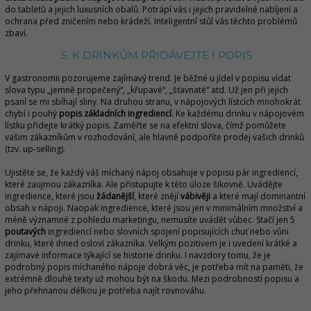
do tabletů a jejich luxusních obalů. Potrápí vás i jejich pravidelné nabíjení a
ochrana před zničením nebo krádeží. Inteligentní stůl vás těchto problémů
zbaví.
5. K DRINKŮM PŘIDÁVEJTE I POPIS
V gastronomii pozorujeme zajímavý trend. Je běžné u jídel v popisu vídat
slova typu „jemně propečený“, „křupavé“, „šťavnaté“ atd. Už jen při jejich
psaní se mi sbíhají sliny. Na druhou stranu, v nápojových lístcích mnohokrát
chybí i pouhý
popis základních ingrediencí
. Ke každému drinku v nápojovém
lístku přidejte krátký popis. Zaměřte se na efektní slova, čímž pomůžete
vašim zákazníkům v rozhodování, ale hlavně podpoříte prodej vašich drinků
(tzv. up-selling).
Ujistěte se, že každý váš míchaný nápoj obsahuje v popisu pár ingrediencí,
které zaujmou zákazníka. Ale přistupujte k této úloze šikovně. Uvádějte
ingredience, které jsou
žádanější
, které znějí
vábivěji
a které mají dominantní
obsah v nápoji. Naopak ingredience, které jsou jen v minimálním množství a
méně významné z pohledu marketingu, nemusíte uvádět vůbec. Stačí jen 5
poutavých
ingrediencí nebo slovních spojení popisujících chuť nebo vůni
drinku, které ihned osloví zákazníka. Velkým pozitivem je i uvedení krátké a
zajímavé informace týkající se historie drinku. I navzdory tomu, že je
podrobný popis míchaného nápoje dobrá věc, je potřeba mít na paměti, že
extrémně dlouhé texty už mohou být na škodu. Mezi podrobností popisu a
jeho přehnanou délkou je potřeba najít rovnováhu.