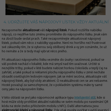
4. UDRŽUJTE VÁŠ NÁPOJOVÝ LÍSTEK VŽDY AKTUÁLNÍ
Nezapomeňte
aktualizovat
váš
nápojový lístek
. Pokud rozšíříte nabídku
nápojů, co nejdříve tuto změnu promítněte do nápojového lístku. Jinak vám
na zboží bude sedat prach. Také nezapomínejte aktualizovat nápojový
lístek, pokud vám něco z nabídky vypadne. Není nic horšího než frustrovat
své zákazníky tím, že si vyberou svůj oblíbený drink a vy jim oznámíte, že už
ho nemáte a že si tedy mají vybrat něco jiného.
Při aktualizaci nápojového lístku vezměte do úvahy i sezónnost, pokud se
váš podnik nachází v lokalitě, kde má smysl nad tím uvažovat. Určitě si
nezvýšíte tržby, pokud v létě budete nabízet horkou čokoládu a teplý čaj na
zahřátí, a také pokud si reklamní plochu nápojového lístku v zimě necháte
obsadit osvěžujícím ledovým nápojem. Jak se mění sezóna, aktualizujte váš
nápojový lístek, aby byl vždy atraktivní. O neaktuálnosti cen se ani nebavme.
Hosté považují za samozřejmost, že v pokladním systému máte ty samé
ceny jako na nápojovém lístku.
V této oblasti se jeví jako nápomocné aplikace typu
Inteligentní stůl
, kde si
host může vždy prohlížet aktuální nabídku ve svém mobilu po nasnímání QR
kódu na stole (nebo přiložením mobilu s NFC). Další alternativou jsou
elektronické jídelní a nápojové lístky
. Zde však musíte počítat s vyšší investicí