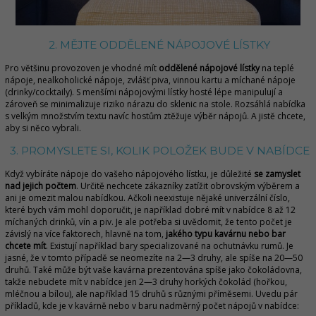
2. MĚJTE ODDĚLENÉ NÁPOJOVÉ LÍSTKY
Pro většinu provozoven je vhodné mít
oddělené nápojové lístky
na teplé
nápoje, nealkoholické nápoje, zvlášť piva, vinnou kartu a míchané nápoje
(drinky/cocktaily). S menšími nápojovými lístky hosté lépe manipulují a
zároveň se minimalizuje riziko nárazu do sklenic na stole. Rozsáhlá nabídka
s velkým množstvím textu navíc hostům ztěžuje výběr nápojů. A jistě chcete,
aby si něco vybrali.
3. PROMYSLETE SI, KOLIK POLOŽEK BUDE V NABÍDCE
Když vybíráte nápoje do vašeho nápojového lístku, je důležité
se zamyslet
nad jejich počtem
. Určitě nechcete zákazníky zatížit obrovským výběrem a
ani je omezit malou nabídkou. Ačkoli neexistuje nějaké univerzální číslo,
které bych vám mohl doporučit, je například dobré mít v nabídce 8 až 12
míchaných drinků, vín a piv. Je ale potřeba si uvědomit, že tento počet je
závislý na více faktorech, hlavně na tom,
jakého typu kavárnu nebo bar
chcete mít
. Existují například bary specializované na ochutnávku rumů. Je
jasné, že v tomto případě se neomezíte na 2—3 druhy, ale spíše na 20—50
druhů. Také může být vaše kavárna prezentována spíše jako čokoládovna,
takže nebudete mít v nabídce jen 2—3 druhy horkých čokolád (hořkou,
mléčnou a bílou), ale například 15 druhů s různými příměsemi. Uvedu pár
příkladů, kde je v kavárně nebo v baru nadměrný počet nápojů v nabídce: