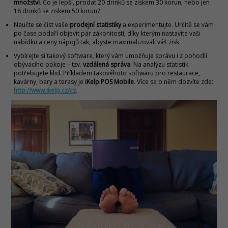
množství
. Co je lepší, prodat 20 drinků se ziskem 30 korun, nebo jen
18 drinků se ziskem 50 korun?
Naučte se číst vaše
prodejní statistiky
a experimentujte. Určitě se vám
po čase podaří objevit pár zákonitostí, díky kterým nastavíte vaši
nabídku a ceny nápojů tak, abyste maximalizovali váš zisk.
Vybírejte si takový software, který vám umožňuje správu i z pohodlí
obývacího pokoje – tzv.
vzdálená správa
. Na analýzu statistik
potřebujete klid. Příkladem takovéhoto softwaru pro restaurace,
kavárny, bary a terasy je
iKelp POS Mobile
. Více se o něm dozvíte zde:
http://www.ikelp.cz/cz
.