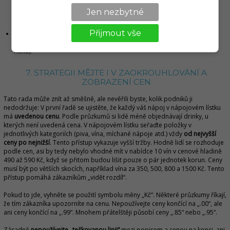
sezónní popisy
(může to souviset s vaším podnikatelským nápadem
jako takovým – pokud máte bar u golfového hřiště, můžete drink
Jen nezbytné
nazvat například „Long range“).
Přijmout vše
Dejte tomu čas.
Většinou vás skvělá pojmenování nenapadnou ihned
(názvy drinků můžete doplnit například i na závěr tvorby nápojového
lístku).
7. STRATEGII MĚJTE I V ZAOKROUHLOVÁNÍ A
ZOBRAZENÍ CEN
Tato rada může znít až směšně, ale nevěřili byste, kolik podniků ji
nedodržuje: V první řadě se ujistěte, že každý váš nápoj v nápojovém lístku
má
uvedenou cenu
. Podle průzkumů si lidé méně objednávají drinky, u
kterých není uvedená cena. V nápojovém lístku seřaďte položky v
jednotlivých kategoriích (piva, vína, míchané nápoje atd.) vždy
od nejvyšší
ceny po nejnižší
. Tento přístup vykazuje vyšší tržby. Hodně lidí se rozhoduje
podle cen, asi by tedy nebylo vhodné mít v nabídce 10 vín v cenové hladině
490 až 590 Kč, když se přitom budou lišit pouze o pár jednotek korun. Ceny
musí být po větších skocích, například vína za 350, 500, 800 a 1500 Kč. Tento
přístup pomáhá zákazníkům „vidět rozdíl“.
Pokud to jde, vyhněte se použití symbolu měny „Kč“. Některé průzkumy říkají,
že tím zákazníka upozorníte na cenu. Nepoužívejte ceny končící na „.00“, ale
ani ceny končící na „.99“. Mnohem přátelštěji působí ceny „.85“ nebo „.95“.
Zásadně
nepoužívejte „tečkovanou linii“
mezi popisem a cenou na konci, ani