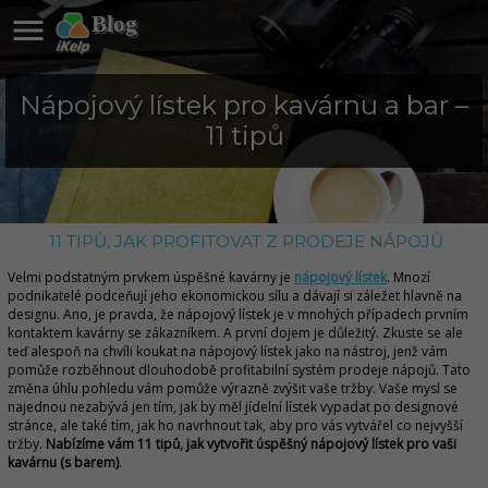

Blog
Nápojový lístek pro kavárnu a bar –
11 tipů
11 TIPŮ, JAK PROFITOVAT Z PRODEJE NÁPOJŮ
Velmi podstatným prvkem úspěšné kavárny je
nápojový lístek
. Mnozí
podnikatelé podceňují jeho ekonomickou sílu a dávají si záležet hlavně na
designu. Ano, je pravda, že nápojový lístek je v mnohých případech prvním
kontaktem kavárny se zákazníkem. A první dojem je důležitý. Zkuste se ale
teď alespoň na chvíli koukat na nápojový lístek jako na nástroj, jenž vám
pomůže rozběhnout dlouhodobě profitabilní systém prodeje nápojů. Tato
změna úhlu pohledu vám pomůže výrazně zvýšit vaše tržby. Vaše mysl se
najednou nezabývá jen tím, jak by měl jídelní lístek vypadat po designové
stránce, ale také tím, jak ho navrhnout tak, aby pro vás vytvářel co nejvyšší
tržby.
Nabízíme vám 11 tipů, jak vytvořit úspěšný nápojový lístek pro vaši
kavárnu (s barem)
.