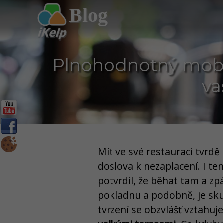
Blog
Plnohodnotný mobil
va
Mít ve své restauraci tvrdě p
doslova k nezaplacení. I ten
potvrdil, že běhat tam a zp
pokladnu a podobně, je sku
tvrzení se obzvlášť vztahuj