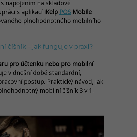
a s napojením na skladové
práci s aplikací
iKelp
POS
Mobile
ňovaného plnohodnotného mobilního
 číšník – jak funguje v praxi?
baru pro účtenku nebo pro mobilní
je v dnešní době standardní,
 pracovní postup. Praktický návod, jak
 plnohodnotný mobilní číšník 3 v 1.