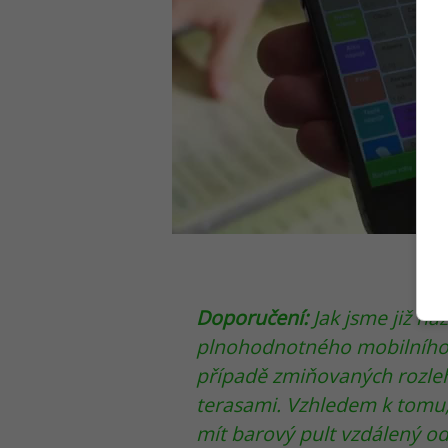
Doporučení:
Jak jsme již naz
plnohodnotného mobilního č
případě zmiňovaných rozleh
terasami. Vzhledem k tomu,
mít barový pult vzdálený od