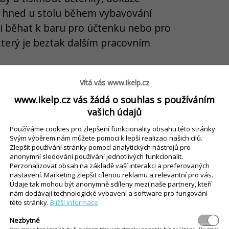
ů hned u stolu během vybavování
ti běhat k baru pro účtenku nebo pro
který je beztak dalším pracovním
Vítá vás www.ikelp.cz
 videu, jak takový mobilní číšník
www.ikelp.cz vás žádá o souhlas s používáním
zku:
vašich údajů
Používáme cookies pro zlepšení funkcionality obsahu této stránky.
Svým výběrem nám můžete pomoci k lepší realizaci našich cílů.
Zlepšit používání stránky pomocí analytických nástrojů pro
anonymní sledování používání jednotlivých funkcionalit.
Perzonalizovat obsah na základě vaší interakci a preferovaných
nastavení. Marketing zlepšit cílenou reklamu a relevantní pro vás.
Údaje tak mohou být anonymně sdíleny mezi naše partnery, kteří
nám dodávají technologické vybavení a software pro fungování
této stránky.
Bližší informace
Nezbytné