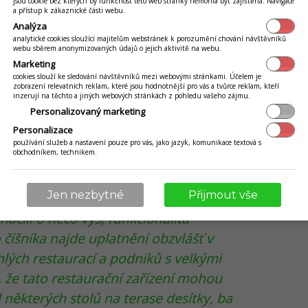
jsou cookie bez kterých by funkčnost této web stránky nemohla být zajištěna. Navigace
a přístup k zákaznické části webu.
Analýza
analytické cookies sloužící majitelům webstránek k porozumění chování návštěvníků
webu sběrem anonymizovaných údajů o jejich aktivitě na webu.
Marketing
cookies slouží ke sledování návštěvníků mezi webovými stránkami. Účelem je
zobrazení relevatních reklam, které jsou hodnotnější pro vás a tvůrce reklam, kteří
inzerují na těchto a jiných webových stránkách z pohledu vašeho zájmu.
Personalizovaný marketing
Personalizace
používání služeb a nastavení pouze pro vás, jako jazyk, komunikace textová s
obchodníkem, technikem.
Jen nezbytné
Přijmout vše
načili o něco výš, funkcionalita
íšníka najde uplatnění obzvlášť v
lých restaurací a podniků s velkými
 že tato restaurační zařízení mohou
 některých stolů na terase desítky, ba