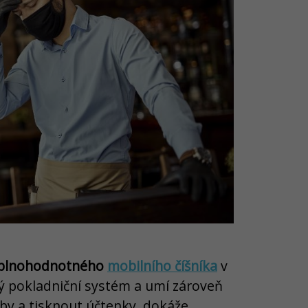
plnohodnotného
mobilního číšníka
v
lý pokladniční systém a umí zároveň
tby a tisknout účtenky, dokáže