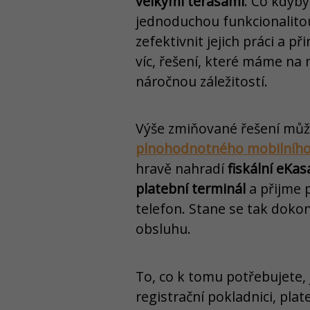
velkými terasami
. Co kdyby
jednoduchou funkcionalitou
zefektivnit jejich práci a př
víc, řešení, které máme na 
náročnou záležitostí.
Výše zmiňované řešení můž
plnohodnotného mobilního č
hravě nahradí
fiskální eKas
platební terminál
a přijme p
telefon. Stane se tak dok
obsluhu.
To, co k tomu potřebujete, 
registrační pokladnici, pla