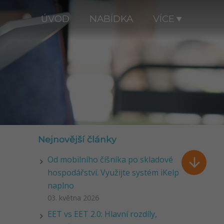
ÚVOD
NABÍDKA
VÍCE
Nejnovější články
Od mobilního číšníka po skladové

hospodářství. Využijte systém iKelp
naplno
03. května 2026
EET vs EET 2.0: Hlavní rozdíly,