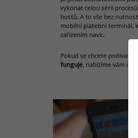
vykonat celou sérii proces
hostů. A to vše bez nutnos
mobilní platební terminál, 
zařízením navíc.
Pokud se chcete podívat
ve
funguje
, nabízíme vám uká