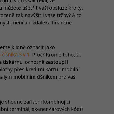
chom vám však řekli, že
 můžete ušetřit vaší obsluze kroky,
irozeně tak navýšit i vaše tržby? A co
mysli, není ani zdaleka finančně
eme klidně označit jako
íšníka 3 v 1
. Proč? Kromě toho, že
a tiskárnu
, ochotně
zastoupí i
latby přes kreditní kartu i mobilní
onalým
mobilním číšníkem
pro vaši
je vhodné zařízení kombinující
tební terminál, skener čárových kódů