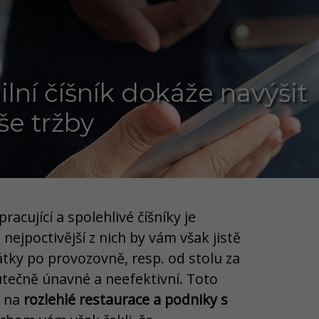
ní číšník dokáže navýšit
še tržby
racující a spolehlivé číšníky je
 nejpoctivější z nich by vám však jistě
átky po provozovně, resp. od stolu za
tečně únavné a neefektivní. Toto
e na
rozlehlé restaurace a podniky s