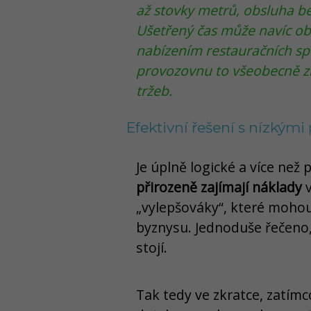
až stovky metrů, obsluha 
Ušetřený čas může navíc ob
nabízením restauračních spe
provozovnu to všeobecně z
tržeb.
Efektivní řešení s nízkým
Je úplně logické a více než
přirozeně zajímají náklady
v
„vylepšováky“, které mohou
byznysu. Jednoduše řečeno, 
stojí.
Tak tedy ve zkratce, zatímc