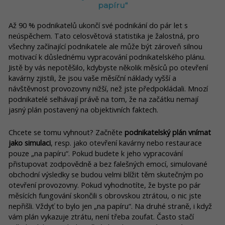
papíru“
Až 90 % podnikatelů ukončí své podnikání do pár let s
neúspěchem. Tato celosvětová statistika je žalostná, pro
všechny začínající podnikatele ale může být zároveň silnou
motivací k důslednému vypracování podnikatelského plánu.
Jistě by vás nepotěšilo, kdybyste několik měsíců po otevření
kavárny zjistili, že jsou vaše měsíční náklady vyšší a
návštěvnost provozovny nižší, než jste předpokládali. Mnozí
podnikatelé selhávají právě na tom, že na začátku nemají
jasný plán postavený na objektivních faktech.
Chcete se tomu vyhnout? Začněte
podnikatelský plán vnímat
jako simulaci
, resp. jako otevření kavárny nebo restaurace
pouze „na papíru“. Pokud budete k jeho vypracování
přistupovat zodpovědně a bez falešných emocí, simulované
obchodní výsledky se budou velmi blížit těm skutečným po
otevření provozovny. Pokud vyhodnotíte, že byste po pár
měsících fungování skončili s obrovskou ztrátou, o nic jste
nepřišli. Vždyť to bylo jen „na papíru“. Na druhé straně, i když
vám plán vykazuje ztrátu, není třeba zoufat. Často stačí