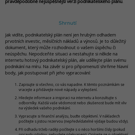
pravděpodobně nejúspěšnější verzi podnikatelského plánu
.
Shrnutí
Jak vidíte, podnikatelský plán není jen hrubým odhadem
prvotních investic, měsíčních nákladů a výnosů. Je to důležitý
dokument, který může rozhodnout o vašem úspěchu či
neúspěchu. Nepodceňte situaci a nestahujte si někde na
internetu hotový podnikatelský plán, ale udělejte plán svému
podnikání na míru. Na závěr si pro připomenutí shrňme hlavní
body, jak postupovat při jeho vypracování:
Zapisujte si všechno, co vás napadne. K těmto poznámkám se
vracejte a přidávejte nové nápady a vylepšení.
Hledejte informace a inspiraci na internetu a konzultujte s
odborníky. Každá vaše vědomost nebo zkušenost bude mít vliv
na výsledek vašeho podnikání.
Vypracujte si finanční analýzu, buďte objektivní. V nákladech
počítejte s jistou rezervou (nepředvídatelné výdaje budou vždy).
Při odhadu tržeb raději počítejte s o něco horšími čísly (pokud
opravdu přijdou, nebudete překvapeni). Opírejte se o objektivní