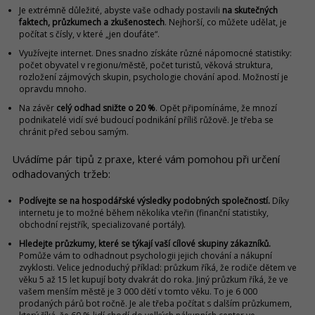
Je extrémně důležité, abyste vaše odhady postavili
na skutečných
faktech, průzkumech a zkušenostech
. Nejhorší, co můžete udělat, je
počítat s čísly, v které „jen doufáte“.
Využívejte internet. Dnes snadno získáte různé nápomocné statistiky:
počet obyvatel v regionu/městě, počet turistů, věková struktura,
rozložení zájmových skupin, psychologie chování apod. Možností je
opravdu mnoho.
Na závěr
celý odhad snižte o 20 %
. Opět připomínáme, že mnozí
podnikatelé vidí své budoucí podnikání příliš růžově. Je třeba se
chránit před sebou samým.
Uvádíme pár tipů z praxe, které vám pomohou při určení
odhadovaných tržeb:
Podívejte se na hospodářské výsledky podobných společností.
Díky
internetu je to možné během několika vteřin (finanční statistiky,
obchodní rejstřík, specializované portály).
Hledejte průzkumy, které se týkají vaší cílové skupiny zákazníků.
Pomůže vám to odhadnout psychologii jejich chování a nákupní
zvyklosti. Velice jednoduchý příklad: průzkum říká, že rodiče dětem ve
věku 5 až 15 let kupují boty dvakrát do roka. Jiný průzkum říká, že ve
vašem menším městě je 3 000 dětí v tomto věku. To je 6 000
prodaných párů bot ročně. Je ale třeba počítat s dalším průzkumem,