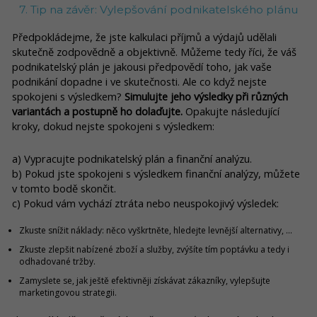
7. Tip na závěr: Vylepšování podnikatelského plánu
Předpokládejme, že jste kalkulaci příjmů a výdajů udělali
skutečně zodpovědně a objektivně. Můžeme tedy říci, že váš
podnikatelský plán je jakousi předpovědí toho, jak vaše
podnikání dopadne i ve skutečnosti. Ale co když nejste
spokojeni s výsledkem?
Simulujte jeho výsledky při různých
variantách a postupně ho dolaďujte.
Opakujte následující
kroky, dokud nejste spokojeni s výsledkem:
a) Vypracujte podnikatelský plán a finanční analýzu.
b) Pokud jste spokojeni s výsledkem finanční analýzy, můžete
v tomto bodě skončit.
c) Pokud vám vychází ztráta nebo neuspokojivý výsledek:
Zkuste snížit náklady: něco vyškrtněte, hledejte levnější alternativy, ...
Zkuste zlepšit nabízené zboží a služby, zvýšíte tím poptávku a tedy i
odhadované tržby.
Zamyslete se, jak ještě efektivněji získávat zákazníky, vylepšujte
marketingovou strategii.