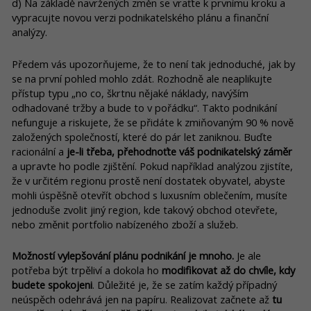
d) Na základě navržených změn se vraťte k prvnímu kroku a
vypracujte novou verzi podnikatelského plánu a finanční
analýzy.
Předem vás upozorňujeme, že to není tak jednoduché, jak by
se na první pohled mohlo zdát. Rozhodně ale neaplikujte
přístup typu „no co, škrtnu nějaké náklady, navýším
odhadované tržby a bude to v pořádku“. Takto podnikání
nefunguje a riskujete, že se přidáte k zmiňovaným 90 % nově
založených společností, které do pár let zaniknou. Buďte
racionální a
je-li třeba, přehodnoťte váš podnikatelský záměr
a upravte ho podle zjištění. Pokud například analýzou zjistíte,
že v určitém regionu prostě není dostatek obyvatel, abyste
mohli úspěšně otevřít obchod s luxusním oblečením, musíte
jednoduše zvolit jiný region, kde takový obchod otevřete,
nebo změnit portfolio nabízeného zboží a služeb.
Možností vylepšování plánu podnikání je mnoho.
Je ale
potřeba být trpěliví a dokola ho
modifikovat až do chvíle, kdy
budete spokojeni
. Důležité je, že se zatím každý případný
neúspěch odehrává jen na papíru. Realizovat začnete až
tu