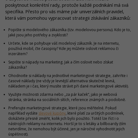
poskytnout konkrétní rady, protože každé podnikání má svá
specifika. Přesto pro vás máme pár univerzálních pravidel,
která vám pomohou vypracovat strategii získávání zákazníků:
Popište si modelového zákazníka (tzv. modelovou personu). Kdo je to,
jaké jsou jeho potřeby a zvyklosti?
Určete, kde se pohybuje váš modelový zákazník. Je na internetu,
používá mobil, čte časopisy? Kde jej můžete oslovit reklamou či
inzerátem?
Sepište si nápady na marketing. Jak a čím oslovit nebo získat
zákazníka?
Ohodnoťte si náklady na jednotlivé marketingové strategie, zahrňte i
časové náklady (ne vždy je levnější alternativa skutečně levná,
nákladem je i čas, který musíte strávit při dané marketingové aktivitě).
Využijte možnosti zdarma nebo „za pár kaček“, jako je webová
stránka, stránka na sociálních sítích, reference známých a podobně.
Preferujte marketingové strategie, které jsou měřitelné. Pokud
například vydáte
slevové kupóny
, které platí za určitých podmínek,
dokážete přesně změřit, kolik jich bylo použito. Totéž lze říct i o
nástrojích reklamy na internetu. Horší je to s letáky a billboardy (tím
netvrdíme, že nemohou být účinné, jen je náročné vyhodnotit jejich
úspěšnost).