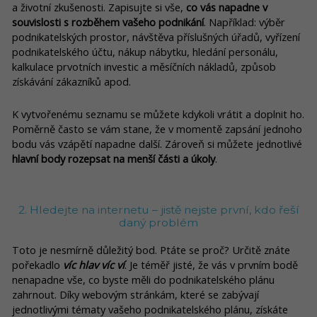
a životní zkušenosti. Zapisujte si vše,
co vás napadne v
souvislosti s rozběhem vašeho podnikání
. Například: výběr
podnikatelských prostor, návštěva příslušných úřadů, vyřízení
podnikatelského účtu, nákup nábytku, hledání personálu,
kalkulace prvotních investic a měsíčních nákladů, způsob
získávání zákazníků apod.
K vytvořenému seznamu se můžete kdykoli vrátit a doplnit ho.
Poměrně často se vám stane, že v momentě zapsání jednoho
bodu vás vzápětí napadne další. Zároveň si můžete jednotlivé
hlavní body rozepsat na menší části a úkoly
.
2. Hledejte na internetu – jistě nejste první, kdo řeší
daný problém
Toto je nesmírně důležitý bod. Ptáte se proč? Určitě znáte
pořekadlo
víc hlav víc ví
. Je téměř jisté, že vás v prvním bodě
nenapadne vše, co byste měli do podnikatelského plánu
zahrnout. Díky webovým stránkám, které se zabývají
jednotlivými tématy vašeho podnikatelského plánu, získáte