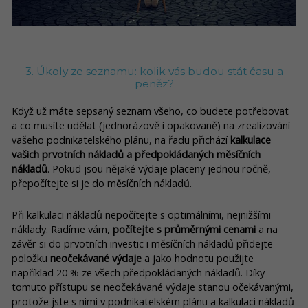
3. Úkoly ze seznamu: kolik vás budou stát času a
peněz?
Když už máte sepsaný seznam všeho, co budete potřebovat
a co musíte udělat (jednorázově i opakovaně) na zrealizování
vašeho podnikatelského plánu, na řadu přichází
kalkulace
vašich prvotních nákladů a předpokládaných měsíčních
nákladů
. Pokud jsou nějaké výdaje placeny jednou ročně,
přepočítejte si je do měsíčních nákladů.
Při kalkulaci nákladů nepočítejte s optimálními, nejnižšími
náklady. Radíme vám,
počítejte s průměrnými cenami
a na
závěr si do prvotních investic i měsíčních nákladů přidejte
položku
neočekávané výdaje
a jako hodnotu použijte
například 20 % ze všech předpokládaných nákladů. Díky
tomuto přístupu se neočekávané výdaje stanou očekávanými,
protože jste s nimi v podnikatelském plánu a kalkulaci nákladů