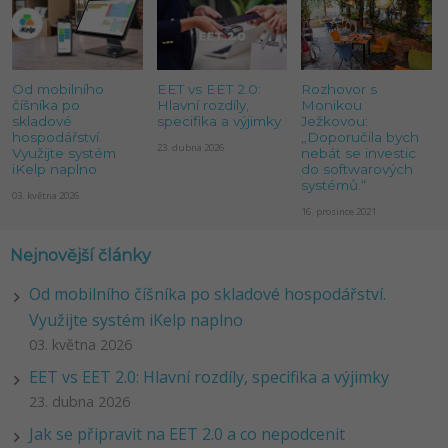
Od mobilního
EET vs EET 2.0:
Rozhovor s
číšníka po
Hlavní rozdíly,
Monikou
skladové
specifika a výjimky
Ježkovou:
hospodářství.
„Doporučila bych
23. dubna 2026
Využijte systém
nebát se investic
iKelp naplno
do softwarových
systémů.“
03. května 2026
16. prosince 2021
Nejnovější články
Od mobilního číšníka po skladové hospodářství.
Využijte systém iKelp naplno
03. května 2026
EET vs EET 2.0: Hlavní rozdíly, specifika a výjimky
23. dubna 2026
Jak se připravit na EET 2.0 a co nepodcenit