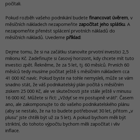
počítali.
Pokud rozběh vašeho podnikání budete
financovat úvěrem
, v
měsíčních nákladech nezapomeňte
započítat jeho splátku
. A
nezapomeňte přenést splácení prvotních nákladů do
měsíčních nákladů. Uvedeme
příklad
:
Dejme tomu, že si na začátku stanovíte prvotní investici 2,5
milionu Kč. Zadefinujte si časový horizont, kdy chcete mít tuto
investici zpět. Řekněme, že za 5 let, tj. 60 měsíců. Prvních 60
měsíců tedy musíme počítat ještě s měsíčním nákladem cca
41 000 Kč navíc. Pokud byste na tohle nemysleli, může se vám
snadno stát, že váš podnikatelský plán počítá s měsíčním
ziskem 25 000 Kč, ale ve skutečnosti jste stále ještě v minusu
16 000 Kč. Můžete si říct: „Vždyť se mi postupně vrátí“. Časem
ano, ale zakomponujte to do vašeho podnikatelského plánu
(aby se nestalo, že na to budete potřebovat 30 let, přitom „v
plusu” jste chtěli být už za 5 let). A pokud bychom měli být
striktní, do tohoto výpočtu bychom měli započítat i vliv
inflace.