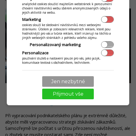
analytické cookies sloužící majitelům webstránek k porozumění
chování návštěvníků webu sběrem anonymizovaných údajů o
jejich aktivitě na webu.
Marketing
cookies slouží ke sledování návštěvníků mezi webovými
stránkami. Účelem je zobrazení relevatních reklam, které jsou
hodnotnější pro vás a tvůrce reklam, kteří inzerují na těchto a
jiných webových stránkách z pohledu vašeho zájmu.
Personalizovaný marketing
Personalizace
používání služeb a nastavení pouze pro vás, jako jazyk,
komunikace textová s obchodníkem, technikem.
Jen nezbytné
Přijmout vše
5. Strategie získávání zákazníků
Při vypracování podnikatelského plánu je extrémně důležité,
abyste měli vypracovanou strategii získávání zákazníků.
Samozřejmě lze počítat s určitou přirozenou návštěvností, ale
o zbytek se musíte postarat sami. Zde není možné