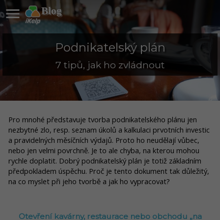

Blog
Podnikatelský plán
7 tipů, jak ho zvládnout
Pro mnohé představuje tvorba podnikatelského plánu jen
nezbytné zlo, resp. seznam úkolů a kalkulaci prvotních investic
a pravidelných měsíčních výdajů. Proto ho neudělají vůbec,
nebo jen velmi povrchně. Je to ale chyba, na kterou mohou
rychle doplatit. Dobrý podnikatelský plán je totiž základním
předpokladem úspěchu. Proč je tento dokument tak důležitý,
na co myslet při jeho tvorbě a jak ho vypracovat?
Otevření kavárny, restaurace nebo obchodu „na