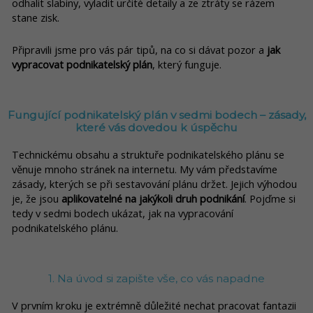
odhalit slabiny, vyladit určité detaily a ze ztráty se rázem
stane zisk.
Připravili jsme pro vás pár tipů, na co si dávat pozor a
jak
vypracovat podnikatelský plán
, který funguje.
Fungující podnikatelský plán v sedmi bodech –
zásady,
které vás dovedou k úspěchu
Technickému obsahu a struktuře podnikatelského plánu se
věnuje mnoho stránek na internetu. My vám představíme
zásady, kterých se při sestavování plánu držet. Jejich výhodou
je, že jsou
aplikovatelné na jakýkoli druh podnikání
. Pojďme si
tedy v sedmi bodech ukázat, jak na vypracování
podnikatelského plánu.
1. Na úvod si zapište vše, co vás napadne
V prvním kroku je extrémně důležité nechat pracovat fantazii