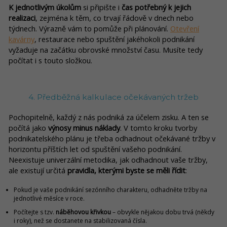
K jednotlivým úkolům
si připište i
čas potřebný k jejich
realizaci
, zejména k těm, co trvají řádově v dnech nebo
týdnech. Výrazně vám to pomůže při plánování.
Otevření
kavárny
, restaurace nebo spuštění jakéhokoli podnikání
vyžaduje na začátku obrovské množství času. Musíte tedy
počítat i s touto složkou.
4. Předběžná kalkulace očekávaných tržeb
Pochopitelně, každý z nás podniká za účelem zisku. A ten se
počítá jako
výnosy minus náklady
. V tomto kroku tvorby
podnikatelského plánu je třeba odhadnout očekávané tržby v
horizontu příštích let od spuštění vašeho podnikání.
Neexistuje univerzální metodika, jak odhadnout vaše tržby,
ale existují určitá
pravidla, kterými byste se měli řídit
:
Pokud je vaše podnikání sezónního charakteru, odhadněte tržby na
jednotlivé měsíce v roce.
Počítejte s tzv.
náběhovou křivkou
– obvykle nějakou dobu trvá (někdy
i roky), než se dostanete na stabilizovaná čísla.