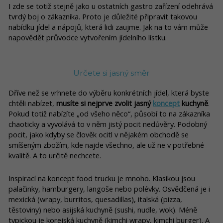
I zde se totiž stejně jako u ostatních gastro zařízení odehrává
tvrdý boj o zákazníka. Proto je důležité připravit takovou
nabídku jídel a nápojů, která lidi zaujme. Jak na to vám může
napovědět průvodce vytvořením jídelního lístku.
Určete si jasný směr
Dříve než se vrhnete do výběru konkrétních jídel, která byste
chtěli nabízet,
musíte si nejprve zvolit jasný
koncept
kuchyně
.
Pokud totiž nabízíte „od všeho něco“, působí to na zákazníka
chaoticky a vyvolává to v něm jistý pocit nedůvěry. Podobný
pocit, jako kdyby se člověk ocitl v nějakém obchodě se
smíšeným zbožím, kde najde všechno, ale už ne v potřebné
kvalitě. A to určitě nechcete.
Inspirací na koncept food trucku je mnoho. Klasikou jsou
palačinky, hamburgery, langoše nebo polévky. Osvědčená je i
mexická (wrapy, burritos, quesadillas), italská (pizza,
těstoviny) nebo asijská kuchyně (sushi, nudle, wok). Méně
typickou je korejská kuchyně (kimchi wrapy, kimchi burger). A