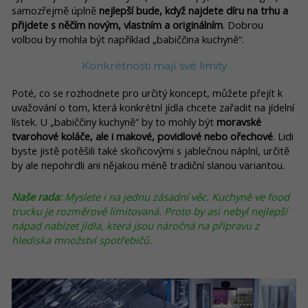
samozřejmě úplně
nejlepší bude, když najdete díru na trhu a
přijdete s něčím novým, vlastním a originálním
. Dobrou
volbou by mohla být například „babiččina kuchyně“.
Konkrétnosti mají své limity
Poté, co se rozhodnete pro určitý koncept, můžete přejít k
uvažování o tom, která konkrétní jídla chcete zařadit na jídelní
lístek. U „babiččiny kuchyně“ by to mohly být
moravské
tvarohové koláče, ale i makové, povidlové nebo ořechové
. Lidi
byste jistě potěšili také skořicovými s jablečnou náplní, určitě
by ale nepohrdli ani nějakou méně tradiční slanou variantou.
Naše rada:
Myslete i na jednu zásadní věc. Kuchyně ve food
trucku je rozměrově limitovaná. Proto by asi nebyl nejlepší
nápad nabízet jídla, která jsou náročná na přípravu z
hlediska množství spotřebičů.