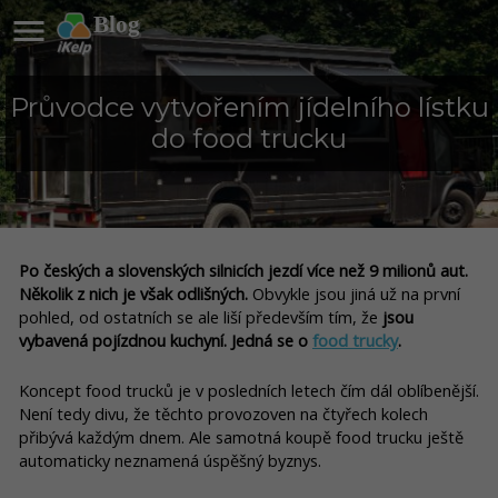

Blog
Průvodce vytvořením jídelního lístku
do food trucku
Po českých a slovenských silnicích jezdí více než 9 milionů aut.
Několik z nich je však odlišných.
Obvykle jsou jiná už na první
pohled, od ostatních se ale liší především tím, že
jsou
vybavená pojízdnou kuchyní. Jedná se o
food trucky
.
Koncept food trucků je v posledních letech čím dál oblíbenější.
Není tedy divu, že těchto provozoven na čtyřech kolech
přibývá každým dnem. Ale samotná koupě food trucku ještě
automaticky neznamená úspěšný byznys.