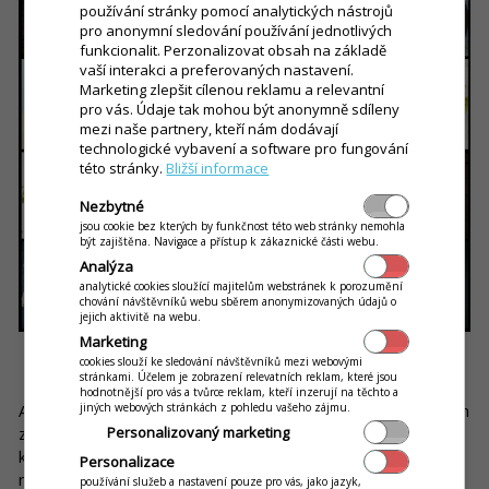
používání stránky pomocí analytických nástrojů
pro anonymní sledování používání jednotlivých
funkcionalit. Perzonalizovat obsah na základě
vaší interakci a preferovaných nastavení.
Marketing zlepšit cílenou reklamu a relevantní
pro vás. Údaje tak mohou být anonymně sdíleny
mezi naše partnery, kteří nám dodávají
technologické vybavení a software pro fungování
této stránky.
Bližší informace
Nezbytné
jsou cookie bez kterých by funkčnost této web stránky nemohla
být zajištěna. Navigace a přístup k zákaznické části webu.
Analýza
analytické cookies sloužící majitelům webstránek k porozumění
chování návštěvníků webu sběrem anonymizovaných údajů o
jejich aktivitě na webu.
Marketing
cookies slouží ke sledování návštěvníků mezi webovými
K dobrému jídlu patří i dobré pití
stránkami. Účelem je zobrazení relevatních reklam, které jsou
hodnotnější pro vás a tvůrce reklam, kteří inzerují na těchto a
jiných webových stránkách z pohledu vašeho zájmu.
Ať už po sladkém, slaném, nebo pálivém, žízeň na jazyku lidem
Personalizovaný marketing
zůstane. Tu nechejte vašim hostům zahnat
dobrou kávou
,
kterou byste mohli doplnit i o dětskou verzi –
meltu
, kterou
Personalizace
nám vařily naše babičky, abychom se cítili jako dospělí.
používání služeb a nastavení pouze pro vás, jako jazyk,