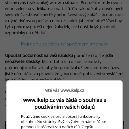
strany (vás i zákazníky) win-win situace. Proměňte tedy ovoce
nebo zeleninu v delikatesu na talíři. Co tak udělat z obyčejných
švestek švestkové knedlíky nebo švestkový koláč s drobenkou,
z dýně dýňovou polévku nebo z jablek jablečné pité? Všechny
tyto pokrmy potěší nejen žaludek, ale i duši, když probudí
vzpomínky na dětství.
Pojmenujte věci (ne)správným jménem
Upoutat pozornost na vaši nabídku
pomůže i to, že
jídla
nenazvete klasicky
. Místo toho s trochou kreativity
pojmenujte jídlo tak, aby ho prodával už jen samotný název.
Jistě nám dáte za pravdu, že „tvarohové pohlazení smyslů“ zní
lépe než jen „moravské koláče“.
Vítá vás www.ikelp.cz
Stejně
dobré je i to, když jídla nafotíte
. Fotky totiž dokážou
udělat hodně a zaujmout zákazníka natolik, že se viditelně
www.ikelp.cz vás žádá o souhlas s
zvýší jejich prodej.
používáním vašich údajů
Používáme cookies pro zlepšení funkcionality
obsahu této stránky. Svým výběrem nám můžete
pomoci k lepší realizaci našich cílů. Zlepšit