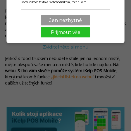
komunikace textová s obchodníkem, technikem.
Povinnou „výbavou“ by měly být i domácí limonády
, například
lesní směs, citrusová nebo mátová. Zapomenout bychom
Jen nezbytné
neměli ani na
bylinkové čaje
(mateřídouška, kopřiva, heřmánek
atd.) z bylinek nasbíraných přímo ze zahrádky. Podávat je
Přijmout vše
můžete nejen jako teplé, ale v létě i jako ledové.
Zviditelněte si menu
Jelikož s food truckem nebudete stále jen na jednom místě,
mějte alespoň vaše menu na místě, kde ho lidé najdou.
Na
webu. S tím vám skvěle pomůže systém iKelp POS Mobile
,
který má kromě funkce
„jídelní lístek na webu“
i množství
dalších užitečných funkcí.