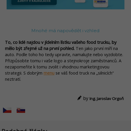
Mnohé má napovědět i vzhled
To, co lidé najdou v jídelním lístku vašeho food trucku, by
mělo být zřejmé už na první pohled.
Ten jako první míří na
auto. Podle toho ho tedy upravte, namalujte nebo vyzdobte.
Přizpůsobte tomu i vaše logo a stejnokroje zaměstnanců. A
nezapomeňte k tomu zvolit i vhodnou marketingovou
strategii. S dobrým
menu
se váš food truck na „silnicích“
neztratí.
by
Ing. Jaroslav Orgoň