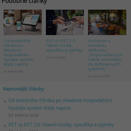
Podobné články
Od mobilního
EET vs EET 2.0:
Rozhovor s
číšníka po
Hlavní rozdíly,
Monikou
skladové
specifika a výjimky
Ježkovou:
hospodářství.
„Doporučila bych
23. dubna 2026
Využijte systém
nebát se investic
iKelp naplno
do softwarových
systémů.“
03. května 2026
16. prosince 2021
Nejnovější články
Od mobilního číšníka po skladové hospodářství.
Využijte systém iKelp naplno
03. května 2026
EET vs EET 2.0: Hlavní rozdíly, specifika a výjimky