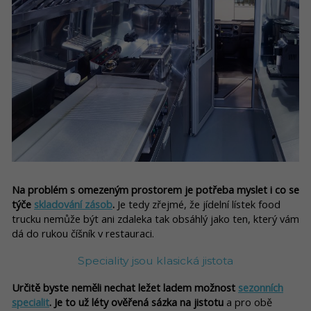
Na problém s omezeným prostorem je potřeba myslet i co se
týče
skladování zásob
.
Je tedy zřejmé, že jídelní lístek food
trucku nemůže být ani zdaleka tak obsáhlý jako ten, který vám
dá do rukou číšník v restauraci.
Speciality jsou klasická jistota
Určitě byste neměli nechat ležet ladem možnost
sezonních
specialit
. Je to už léty ověřená sázka na jistotu
a pro obě