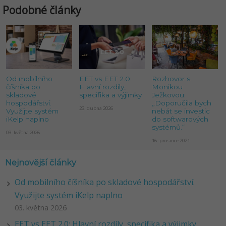
Podobné články
Od mobilního
EET vs EET 2.0:
Rozhovor s
číšníka po
Hlavní rozdíly,
Monikou
skladové
specifika a výjimky
Ježkovou:
hospodářství.
„Doporučila bych
23. dubna 2026
Využijte systém
nebát se investic
iKelp naplno
do softwarových
systémů.“
03. května 2026
16. prosince 2021
Nejnovější články
Od mobilního číšníka po skladové hospodářství.
Využijte systém iKelp naplno
03. května 2026
EET vs EET 2.0: Hlavní rozdíly, specifika a výjimky