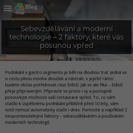

Blog
Sebevzdělávání a moderní
technologie – 2 faktory, které vás
posunou vpřed
Podnikání v gastro segmentu je běh na dlouhou trať. Jedná se
o cestu plnou mnoha zkoušek a nástrah, v jejichž rámci
budete občas potřebovat i kus štěstí. Jak se ale říká – štěstí
přeje připraveným. Připravte se proto i vy a postupně
posouvejte možnosti vaší restaurace vpřed. To, co vám
stačilo k úspěšnému podnikání přibližně před 10 lety, vám
totiž nemusí automaticky stačit i dnes. Pomozte si například 2
neopomenutelnými faktory – sebevzděláváním a používáním
moderních technologií.