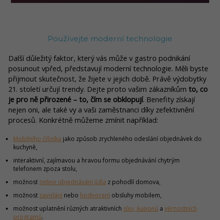
Používejte moderní technologie
Další důležitý faktor, který vás může v gastro podnikání
posunout vpřed, představují moderní technologie. Měli byste
přijmout skutečnost, že žijete v jejich době. Právě výdobytky
21. století určují trendy. Dejte proto vašim zákazníkům
to, co
je pro ně přirozené – to, čím se obklopují
. Benefity získají
nejen oni, ale také vy a vaši zaměstnanci díky zefektivnění
procesů. Konkrétně můžeme zmínit například:
Mobilního číšníka
jako způsob zrychleného odeslání objednávek do
kuchyně,
interaktivní, zajímavou a hravou formu objednávání chytrým
telefonem zpoza stolu,
možnost
online objednávání jídla
z pohodlí domova,
možnost
zavolání
nebo
hodnocení
obsluhy mobilem,
možnost uplatnění různých atraktivních
slev, kuponů
a
věrnostních
programů
.