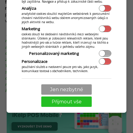
fungovat i jako
evidence skladových zásob
, pokladní systém
být zajištěna. Navigace a přístup k zákaznické části webu.
nebo mobilní číšník
. Pokud najdete takový systém, s největší
Analýza
pravděpodobností se stane jedním z nejdůležitějších prvků
analytické cookies sloužící majitelům webstránek k porozumění
chování návštěvníků webu sběrem anonymizovaných údajů o
vašeho úspěšného podnikání.
jejich aktivitě na webu.
Marketing
Náš tip:
Vyzkoušejte
iKelp POS Mobile
– software pro
cookies slouží ke sledování návštěvníků mezi webovými
stránkami. Účelem je zobrazení relevatních reklam, které jsou
restaurace, kavárny, bary a terasy. Zatímco vašim hostům a
hodnotnější pro vás a tvůrce reklam, kteří inzerují na těchto a
zákazníkům dokáže zpříjemnit jejich pobyt u vás, resp.
jiných webových stránkách z pohledu vašeho zájmu.
online objednávání z vaší stránky, tak vám a vašim
Personalizovaný marketing
zaměstnancům usnadní mnoho pracovních postupů.
Personalizace
Výsledkem vašeho spojení s moderním iKelp POS Mobile
používání služeb a nastavení pouze pro vás, jako jazyk,
komunikace textová s obchodníkem, technikem.
systémem budou
spokojení zákazníci s vysokými tržbami
. A
co je na tom nejlepší? Obsluhování iKelp POS Mobile je
nesmírně jednoduché a intuitivní. Paradoxně ho tak zvládne
Jen nezbytné
kdokoli – i bez větších technických dovedností.
Přijmout vše