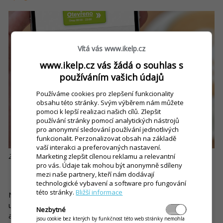
Vítá vás www.ikelp.cz
www.ikelp.cz vás žádá o souhlas s
používáním vašich údajů
Používáme cookies pro zlepšení funkcionality
obsahu této stránky. Svým výběrem nám můžete
pomoci k lepší realizaci našich cílů. Zlepšit
používání stránky pomocí analytických nástrojů
pro anonymní sledování používání jednotlivých
funkcionalit. Perzonalizovat obsah na základě
vaší interakci a preferovaných nastavení.
Marketing zlepšit cílenou reklamu a relevantní
Zdroj: iKelp
pro vás. Údaje tak mohou být anonymně sdíleny
mezi naše partnery, kteří nám dodávají
Jak na to?
technologické vybavení a software pro fungování
této stránky.
Bližší informace
Nejpraktičtějším způsobem, jak si zajistit zmíněné výhody, je
určitě software, který je dokáže zastřešit rovnou všechny. No
Nezbytné
a bonusem by bylo, kdyby takový nástroj dokázal zároveň
jsou cookie bez kterých by funkčnost této web stránky nemohla