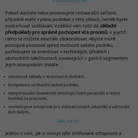
Vzdělávejte se
Pokud vlastníte nebo provozujete restaurační zařízení,
případně máte v plánu podnikat v této oblasti, neměli byste
podceňovat vzdělávání. Vzdělání vám totiž dá
základní
předpoklady pro správné pochopení více procesů
, v jejichž
rámci se můžete neustále zdokonalovat. Abyste mohli
postupně posouvat vpřed možnosti vašeho podniku,
potřebujete se orientovat v technických, úředních i
obchodních náležitostech souvisejících s gastro segmentem.
Jejich osvojováním získáte:
všeobecné základy o stravovacích službách,
kompetence na finanční vedení podniku,
interpersonální dovednosti umožňující řízení personálu a řešení
konfliktů na pracovišti,
marketingové schopnosti pro získávání nových zákazníků a udržování
těch stálých.
Jak na to?
Jednou z cest, jak si osvojit výše zmiňované schopnosti a