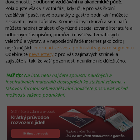
dovednosti, je
odborné vzdělávání na akademické půdě
.
Pokud jste však v životní fázi, kdy už je pro vás školní
vzdělávání pasé, nové poznatky z gastro podnikání můžete
získávat i jinými způsoby. Kromě různých kurzů a seminářů
můžete nabírat znalosti díky různé specializované literatuře a
odborným časopisům, pomůže i návštěva tematických
veletrhů a výstav, a v neposlední řadě internet jako zdroj
nejrůznějších
informací ze světa podnikání v gastro segmentu
.
Odebírejte
newslettery
z pro vás zajímavých stránek a
zajistěte si tak, že vaší pozornosti neunikne nic důležitého.
Náš tip:
Na internetu najdete spoustu naučných a
inspirativních materiálů dostupných ke stažení zdarma. I
takovou formou sebevzdělávání dokážete posouvat vpřed
možnosti vašeho podnikání.