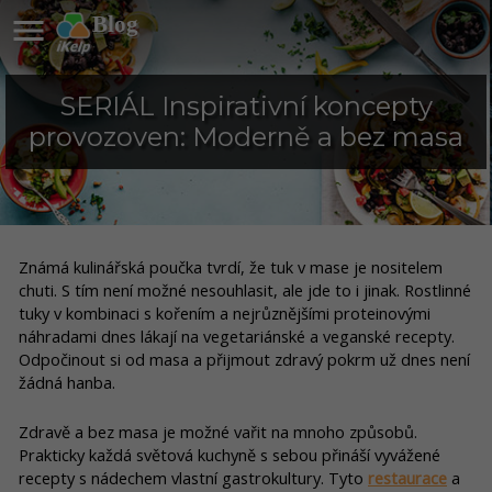

Blog
SERIÁL Inspirativní koncepty
provozoven: Moderně a bez masa
Známá kulinářská poučka tvrdí, že tuk v mase je nositelem
chuti. S tím není možné nesouhlasit, ale jde to i jinak. Rostlinné
tuky v kombinaci s kořením a nejrůznějšími proteinovými
náhradami dnes lákají na vegetariánské a veganské recepty.
Odpočinout si od masa a přijmout zdravý pokrm už dnes není
žádná hanba.
Zdravě a bez masa je možné vařit na mnoho způsobů.
Prakticky každá světová kuchyně s sebou přináší vyvážené
recepty s nádechem vlastní gastrokultury. Tyto
restaurace
a