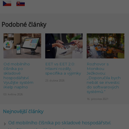
Podobné články
Od mobilního
EET vs EET 2.0:
Rozhovor s
číšníka po
Hlavní rozdíly,
Monikou
skladové
specifika a výjimky
Ježkovou:
hospodářství.
„Doporučila bych
23. dubna 2026
Využijte systém
nebát se investic
iKelp naplno
do softwarových
systémů.“
03. května 2026
16. prosince 2021
Nejnovější články
Od mobilního číšníka po skladové hospodářství.