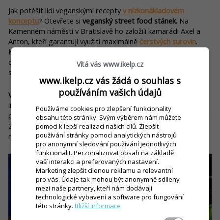
Jak potěšit lidi veganskými recepty
v nízkonákladovém
konceptu
? Otevřete si
veganský street food stánek.
Na
Kamenném náměstí v Bratislavě ho založili kamarádi Axel a
Anton, kteří garantují využití maximálně
čerstvých surovin
.
Kouzlo spočívá v sezonním menu,
ve kterém využívají lokální
dodavatele zeleniny a přes zimu pracují s nakládanými
Vítá vás www.ikelp.cz
surovinami.
www.ikelp.cz vás žádá o souhlas s
používáním vašich údajů
Výhodou tohoto konceptu je bezprostřednost
= přímá
interakce se zákazníky. I to je jedna z možností, jak si
Používáme cookies pro zlepšení funkcionality
postupně otevřít kamennou provozovnu. Vegan Kiosk v srpnu
obsahu této stránky. Svým výběrem nám můžete
2019 zavřel svůj stánek a údajně se chystá přesunout na nové
pomoci k lepší realizaci našich cílů. Zlepšit
používání stránky pomocí analytických nástrojů
místo.
pro anonymní sledování používání jednotlivých
funkcionalit. Perzonalizovat obsah na základě
vaší interakci a preferovaných nastavení.
Marketing zlepšit cílenou reklamu a relevantní
pro vás. Údaje tak mohou být anonymně sdíleny
mezi naše partnery, kteří nám dodávají
technologické vybavení a software pro fungování
této stránky.
Bližší informace