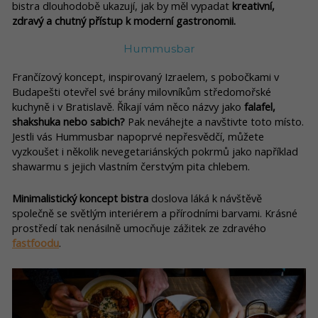
bistra dlouhodobě ukazují, jak by měl vypadat
kreativní,
zdravý a chutný přístup k moderní gastronomii.
Hummusbar
Frančízový koncept, inspirovaný Izraelem, s pobočkami v
Budapešti otevřel své brány milovníkům středomořské
kuchyně i v Bratislavě. Říkají vám něco názvy jako
falafel,
shakshuka nebo sabich?
Pak neváhejte a navštivte toto místo.
Jestli vás Hummusbar napoprvé nepřesvědčí, můžete
vyzkoušet i několik nevegetariánských pokrmů jako například
shawarmu s jejich vlastním čerstvým pita chlebem.
Minimalistický koncept bistra
doslova láká k návštěvě
společně se světlým interiérem a přírodními barvami. Krásné
prostředí tak nenásilně umocňuje zážitek ze zdravého
fastfoodu
.