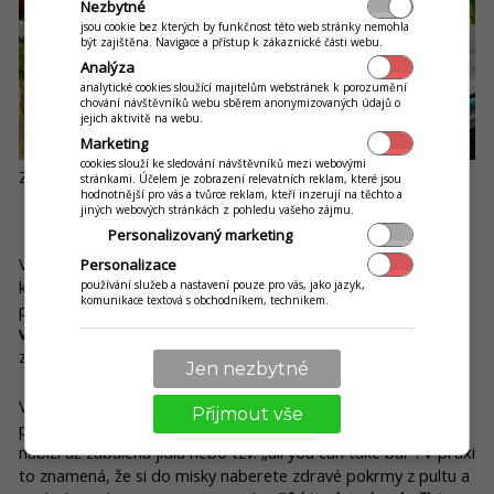
Nezbytné
jsou cookie bez kterých by funkčnost této web stránky nemohla
být zajištěna. Navigace a přístup k zákaznické části webu.
Analýza
analytické cookies sloužící majitelům webstránek k porozumění
chování návštěvníků webu sběrem anonymizovaných údajů o
jejich aktivitě na webu.
Marketing
cookies slouží ke sledování návštěvníků mezi webovými
Zdroj: Facebook Vegan Kiosk
stránkami. Účelem je zobrazení relevatních reklam, které jsou
hodnotnější pro vás a tvůrce reklam, kteří inzerují na těchto a
jiných webových stránkách z pohledu vašeho zájmu.
Lunter Bistro
Personalizovaný marketing
Všechno to začalo v roce 1980 nenápadně v rodinném domě,
Personalizace
kdy Ján Lunter svoji firmu pojmenoval Alfa Bio. Dnes ji známe
používání služeb a nastavení pouze pro vás, jako jazyk,
komunikace textová s obchodníkem, technikem.
pod (veřejnosti známějším) jménem Lunter.
Slovenský
výrobce rostlinných produktů
se chtěl dostat blíže k
zákazníkům a otevřel v Banské Bystrici první restauraci.
Jen nezbytné
V Bratislavě najdete i nejnovější koncept zdravého bistra
Přijmout vše
přímo pod okny byznys centra Twin City. „Take away“ bistro
nabízí už zabalená jídla nebo tzv. „all you can take bar“. V praxi
to znamená, že si do misky naberete zdravé pokrmy z pultu a