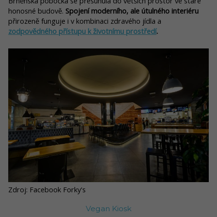
Brněnská pobočka se přesunula do větších prostor ve staré
honosné budově.
Spojení moderního, ale útulného interiéru
přirozeně funguje i v kombinaci zdravého jídla a
zodpovědného přístupu k životnímu prostředí
.
Zdroj: Facebook Forky's
Vegan Kiosk