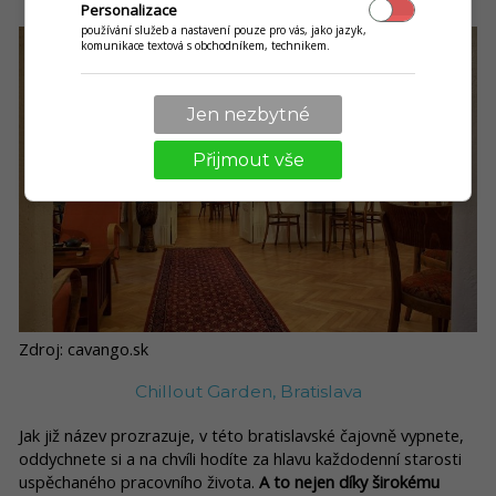
Personalizace
používání služeb a nastavení pouze pro vás, jako jazyk,
komunikace textová s obchodníkem, technikem.
Jen nezbytné
Přijmout vše
Zdroj: cavango.sk
Chillout Garden, Bratislava
Jak již název prozrazuje, v této bratislavské čajovně vypnete,
oddychnete si a na chvíli hodíte za hlavu každodenní starosti
uspěchaného pracovního života.
A to nejen díky širokému