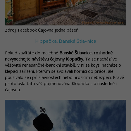
Zdroj: Facebook Čajovna jedna báseň
Klopačka, Banská Štiavnica
Pokud zavítáte do malebné
Banské Štiavnice, rozhodně
nevynechejte návštěvu čajovny Klopačky
. Ta se nachází ve
věžovité renesančně-barokní stavbě. V ní se kdysi nacházelo
klepací zařízení, kterým se svolávali horníci do práce, ale
používalo se i při slavnostech nebo hrozícím nebezpečí. Právě
proto byla tato věž pojmenována Klopačka – a následně i
čajovna.