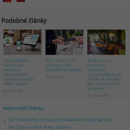
Podobné články
Od mobilního
EET vs EET 2.0:
Rozhovor s
číšníka po
Hlavní rozdíly,
Monikou
skladové
specifika a výjimky
Ježkovou:
hospodářství.
„Doporučila bych
23. dubna 2026
Využijte systém
nebát se investic
iKelp naplno
do softwarových
systémů.“
03. května 2026
16. prosince 2021
Nejnovější články
Od mobilního číšníka po skladové hospodářství.
Využijte systém iKelp naplno