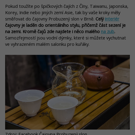
Pokud toužíte po špičkových čajích z Číny, Taiwanu, Japonska,
Korey, Indie nebo jiných zemí Asie, tak by vaše kroky měly
směřovat do čajovny Probuzený slon v Brně.
Celý
interiér
čajovny je laděn do orientálního stylu, přičemž část sezení je
na zemi. Kromě čajů zde najdete i něco malého
na zub
.
Samozřejmostí jsou vodní dýmky, které si můžete vychutnat
ve vyhrazeném malém salonku pro kuřáky.
Zdroj: Facebook Čajovna Probuzený slon