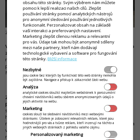
obsahu této stránky. Svým výběrem nám můžete
pomoci k lepší realizaci našich cílů. Zlepšit
používání stránky pomocí analytických nástrojů
pro anonymní sledování používání jednotlivých
funkcionalit. Perzonalizovat obsah na základě
vaší interakci a preferovaných nastavení.
Zdroj: Facebook Čajovňa Klopačka Banská Štiavnica
Marketing zlepšit cílenou reklamu a relevantní
pro vás. Údaje tak mohou být anonymně sdíleny
V Klopačce si můžete oddychnout nebo dobít síly u některého
mezi naše partnery, kteří nám dodávají
z více než 150 druhů čajů, které si na Slovensko dovážejí.
V
technologické vybavení a software pro fungování
této stránky.
Bližší informace
nabídce najdete i ledové čaje. Kromě toho si můžete
pošlukovat i vodní dýmku a užívat krásný výhled na Starý a
Nezbytné
Nový zámek nebo náměstí.
jsou cookie bez kterých by funkčnost této web stránky nemohla
být zajištěna. Navigace a přístup k zákaznické části webu.
Čavango, Košice
Analýza
analytické cookies sloužící majitelům webstránek k porozumění
Zajímavou čajovnu najdete v metropoli slovenského východu
chování návštěvníků webu sběrem anonymizovaných údajů o
jejich aktivitě na webu.
pod názvem Čavango.
Tento název vznikl spojením čínských
Marketing
slov ča (čaj), čavan (miska na čaj) a go (strategická desková
cookies slouží ke sledování návštěvníků mezi webovými
hra). Čavango ale není jen obyčejné místo, na kterém si
stránkami. Účelem je zobrazení relevatních reklam, které jsou
můžete vypít čaj. Je to místo, kde si oddychnete, zrelaxujete a
hodnotnější pro vás a tvůrce reklam, kteří inzerují na těchto a
jiných webových stránkách z pohledu vašeho zájmu.
vychutnáte skvělé čaje v příjemném prostředí pod klenbami
Personalizovaný marketing
mezi iónskými sloupy.