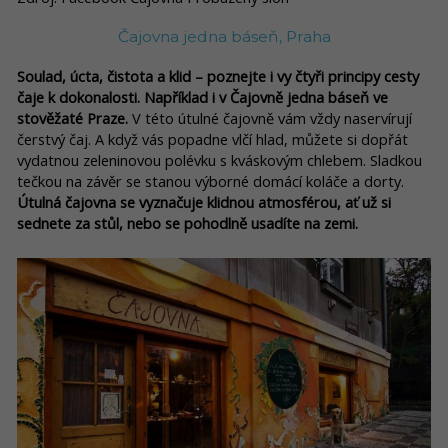
Čajovna jedna báseň, Praha
Soulad, úcta, čistota a klid – poznejte i vy čtyři principy cesty
čaje k dokonalosti. Například i v Čajovně jedna báseň ve
stověžaté Praze.
V této útulné čajovně vám vždy naservírují
čerstvý čaj. A když vás popadne vlčí hlad, můžete si dopřát
vydatnou zeleninovou polévku s kváskovým chlebem. Sladkou
tečkou na závěr se stanou výborné domácí koláče a dorty.
Útulná čajovna se vyznačuje klidnou atmosférou, ať už si
sednete za stůl, nebo se pohodlně usadíte na zemi.