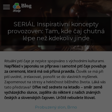

Blog
SERIÁL Inspirativní koncepty
provozoven: Tam, kde čaj chutná
lépe než kdekoliv jinde
Rituální pití čaje je nejvíce spojováno s východními kulturami.
Například v Japonsku se příprava i samotné pití čaje považuje
za ceremonii, která má svá přísná pravidla.
Člověk se má při
pití uvolnit, zrelaxovat, ponořit se do vlastních myšlenek.
Zapomenout na stresy a hektičnost běžného života. Láká vás
tato představa?
Dříve než sednete na letadlo – směr země
vycházejícího slunce, zajděte do některé z našich známých
českých a slovenských čajoven. Určitě nebudete litovat.
Probuzený slon, Brno