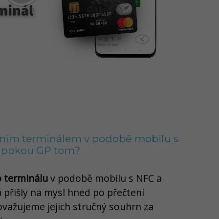
bním terminálem v podobě mobilu s
appkou GP tom?
 terminálu
v podobě mobilu s NFC a
řišly na mysl hned po přečtení
ovažujeme jejich stručný souhrn za