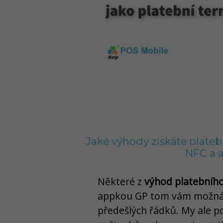
Jaké výhody získáte plate
NFC a 
Některé z
výhod platebního
appkou GP tom vám možná p
předešlých řádků. My ale p