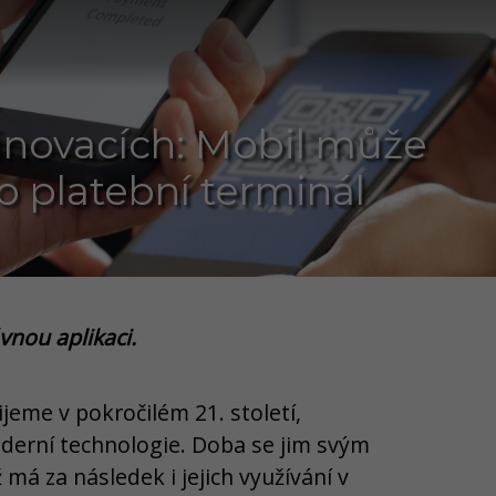
inovacích: Mobil může
ko platební terminál
ávnou aplikaci.
žijeme v pokročilém 21. století,
derní technologie. Doba se jim svým
má za následek i jejich využívání v