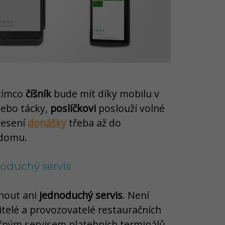
atímco
číšník
bude mít díky mobilu v
nebo tácky,
poslíčkovi
poslouží volné
nesení
donášky
třeba až do
 domu.
oduchý servis
nout ani
jednoduchý servis
. Není
telé a provozovatelé restauračních
očným servisem platebních terminálů.