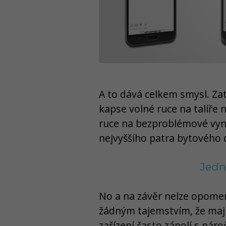
A to dává celkem smysl. Z
kapse volné ruce na talíře 
ruce na bezproblémové vy
nejvyššího patra bytového
Jedn
No a na závěr nelze opome
žádným tajemstvím, že maji
zařízení často zápolí s nár