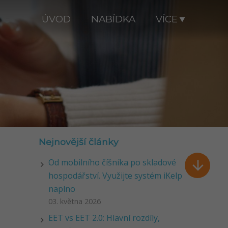
ÚVOD
NABÍDKA
VÍCE
Nejnovější články
Od mobilního číšníka po skladové

hospodářství. Využijte systém iKelp
naplno
03. května 2026
EET vs EET 2.0: Hlavní rozdíly,