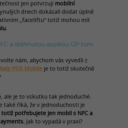
tečnost jen potvrzují
mobilní
lynulých dnech dokázali dodat úplně
tivním „faceliftu“ totiž mohou mít
álu
.
 NFC a stáhnutou appkou GP tom
volte nám, abychom vás vyvedli z
Kelp POS Mobile
je to totiž skutečně
?
, ale je to vskutku tak jednoduché.
také říká, že v jednoduchosti je
 totiž potřebujete jen mobil s NFC a
Payments.
Jak to vypadá v praxi?