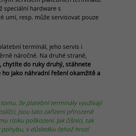
iž speciální hardware s
ré umí, resp. může servisovat pouze
atební terminál, jeho servis i
rně náročné. Na druhé straně,
 chytíte do ruky druhý, stáhnete
e ho jako náhradní řešení okamžitě a
omu, že platební terminály využívají
slíčci, jsou tato zařízení přirozeně
riziku poškození. Jak číšníci, tak
 v pohybu, v důsledku čehož hrozí