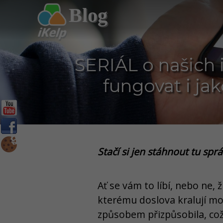
Blog
SERIÁL o našich 
fungovat i ja
Stačí si jen stáhnout tu spr
Ať se vám to líbí, nebo ne, 
kterému doslova kralují mo
způsobem přizpůsobila, což 