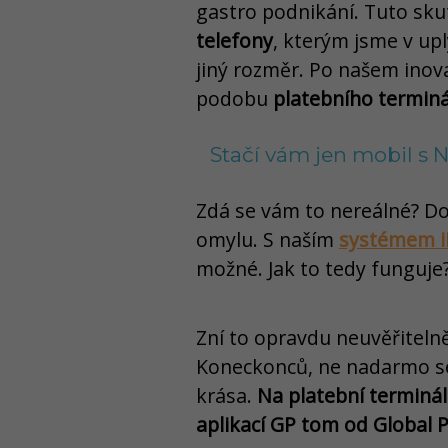
gastro podnikání. Tuto sku
telefony
, kterým jsme v up
jiný rozměr. Po našem inova
podobu
platebního termin
Stačí vám jen mobil s
Zdá se vám to nereálné? Do
omylu. S naším
systémem i
možné. Jak to tedy funguje
Zní to opravdu neuvěřitelně
Koneckonců, ne nadarmo se 
krása.
Na platební terminál
aplikací GP tom od Global 