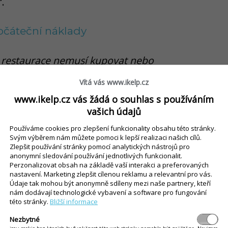
.
očáteční náklady
el restaurace nemusí kupovat nebo
pokračuje pan Orgoň.
Vítá vás www.ikelp.cz
www.ikelp.cz vás žádá o souhlas s používáním
lefonem s NFC a staženou appkou GP
vašich údajů
sledku může vyjít na přibližně 2 500
Používáme cookies pro zlepšení funkcionality obsahu této stránky.
o
poslíčci
mohou dokonce používat i
Svým výběrem nám můžete pomoci k lepší realizaci našich cílů.
Zlepšit používání stránky pomocí analytických nástrojů pro
anonymní sledování používání jednotlivých funkcionalit.
Perzonalizovat obsah na základě vaší interakci a preferovaných
nastavení. Marketing zlepšit cílenou reklamu a relevantní pro vás.
o číšníky a poslíčky
Údaje tak mohou být anonymně sdíleny mezi naše partnery, kteří
nám dodávají technologické vybavení a software pro fungování
této stránky.
Bližší informace
 a poslíčky, další výhodou platebních
Nezbytné
 s NFC a appkou GP tom na ně přímo