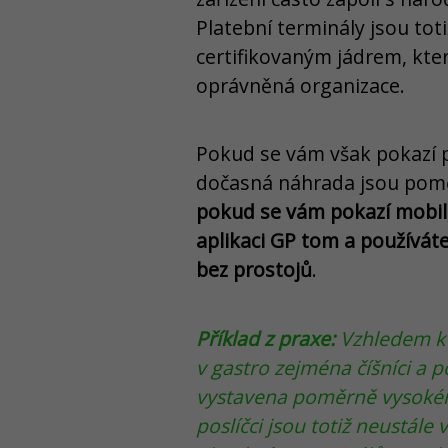
Platební terminály jsou tot
certifikovaným jádrem, kte
oprávněná organizace.
Pokud se vám však pokazí pl
dočasná náhrada jsou pomě
pokud se vám pokazí mobil,
aplikaci GP tom a používát
bez prostojů
.
Příklad z praxe:
Vzhledem k t
v gastro zejména číšníci a po
vystavena poměrně vysokému 
poslíčci jsou totiž neustále