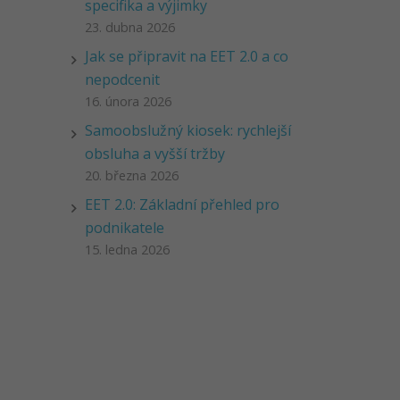
specifika a výjimky
23. dubna 2026
Jak se připravit na EET 2.0 a co
nepodcenit
16. února 2026
Samoobslužný kiosek: rychlejší
obsluha a vyšší tržby
20. března 2026
EET 2.0: Základní přehled pro
podnikatele
15. ledna 2026