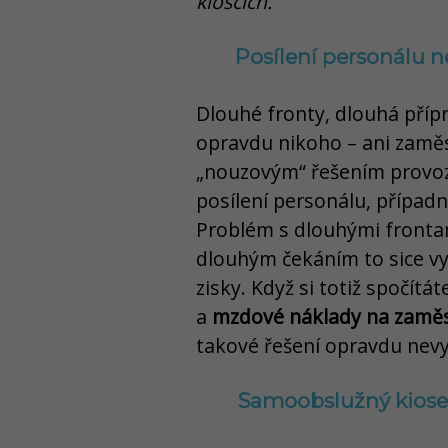
kioscích.
Posílení personálu 
Dlouhé fronty, dlouhá přípra
opravdu nikoho – ani zaměs
„nouzovým“ řešením provozo
posílení personálu, případn
Problém s dlouhými frontam
dlouhým čekáním to sice vyř
zisky. Když si totiž spočítá
a
mzdové náklady na zamě
takové řešení opravdu nevy
Samoobslužný kiosek