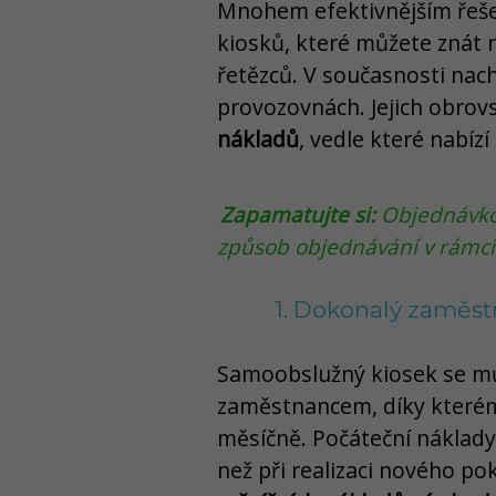
Mnohem efektivnějším řeše
kiosků, které můžete znát 
řetězců. V současnosti nachá
provozovnách. Jejich obrov
nákladů
, vedle které nabízí
Zapamatujte si:
Objednávkov
způsob objednávání v rámc
1. Dokonalý zaměst
Samoobslužný kiosek se m
zaměstnancem, díky kterému 
měsíčně. Počáteční náklady 
než při realizaci nového po