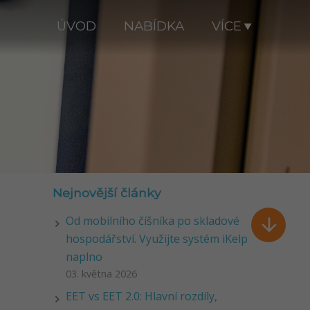
ÚVOD
NABÍDKA
VÍCE
Nejnovější články
Od mobilního číšníka po skladové

hospodářství. Využijte systém iKelp
naplno
03. května 2026
EET vs EET 2.0: Hlavní rozdíly,