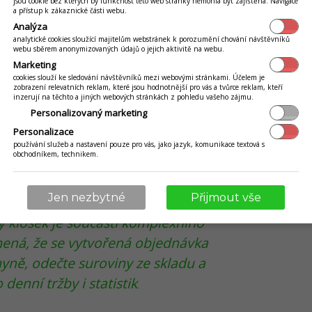
jsou cookie bez kterých by funkčnost této web stránky nemohla být zajištěna. Navigace
– přebírání objednávek. A tím nikdy
a přístup k zákaznické části webu.
Analýza
městnanců ve vašem podniku. Naopak,
analytické cookies sloužící majitelům webstránek k porozumění chování návštěvníků
webu sběrem anonymizovaných údajů o jejich aktivitě na webu.
%. Trpělivě provede zákazníka celým
Marketing
jednávky až po platbu a tisk
cookies slouží ke sledování návštěvníků mezi webovými stránkami. Účelem je
zobrazení relevatních reklam, které jsou hodnotnější pro vás a tvůrce reklam, kteří
kazník přitom bude mít
tolik času na
inzerují na těchto a jiných webových stránkách z pohledu vašeho zájmu.
otřebovat
. Nebude se cítit
Personalizovaný marketing
sluhy. U kiosku si vše v klidu
Personalizace
používání služeb a nastavení pouze pro vás, jako jazyk, komunikace textová s
eně počká na rychlý výdej
obchodníkem, technikem.
Jen nezbytné
Přijmout vše
kiosek je součástí komplexního
ená, že se vytvořená objednávka
yně, odečte suroviny ze skladu a
denní tržby i statistik
.