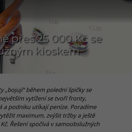
ě přes 25 000 Kč se
užným kioskem
y „bojují“ během polední špičky se
větším vytížení se tvoří fronty,
á a podniku utíkají peníze. Poradíme
vytěžit maximum, zvýšit tržby a ještě
0 Kč. Řešení spočívá v samoobslužných