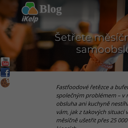
Blog
Šetřete měsíčn
samoobsl
Fastfoodové řetězce a bufet
společným problémem – v nej
obsluha ani kuchyně nestíh
vám, jak z takových situací 
měsíčně ušetřit přes 25 00