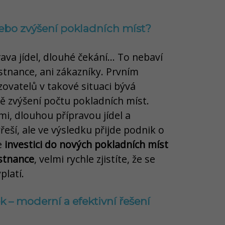
nebo zvýšení pokladních míst?
va jídel, dlouhé čekání... To nebaví
tnance, ani zákazníky. Prvním
vatelů v takové situaci bývá
ě zvýšení počtu pokladních míst.
i, dlouhou přípravou jídel a
eší, ale ve výsledku přijde podnik o
te
investici do nových pokladních míst
stnance
, velmi rychle zjistíte, že se
platí.
 – moderní a efektivní řešení