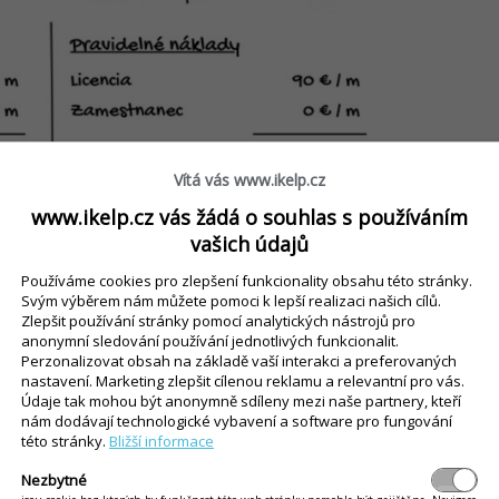
Vítá vás www.ikelp.cz
www.ikelp.cz vás žádá o souhlas s používáním
vašich údajů
Používáme cookies pro zlepšení funkcionality obsahu této stránky.
Svým výběrem nám můžete pomoci k lepší realizaci našich cílů.
Zlepšit používání stránky pomocí analytických nástrojů pro
anonymní sledování používání jednotlivých funkcionalit.
Perzonalizovat obsah na základě vaší interakci a preferovaných
nastavení. Marketing zlepšit cílenou reklamu a relevantní pro vás.
Údaje tak mohou být anonymně sdíleny mezi naše partnery, kteří
ce, který pomůže zákazníkům
nám dodávají technologické vybavení a software pro fungování
této stránky.
Bližší informace
Nezbytné
kdy nebude stěžovat na monotónní,