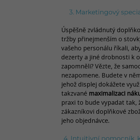
3. Marketingový speci
Úspěšně zvládnutý doplňkov
tržby přinejmenším o stovky
vašeho personálu říkali, aby
dezerty a jiné drobnosti k 
zapomněli? Vězte, že samoo
nezapomene. Budete v něm 
jehož displej dokážete využ
takzvané
maximalizaci nák
praxi to bude vypadat tak,
zákazníkovi doplňkové zbož
jeho objednávce.
4. Intuitivní pomocník,