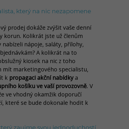
alista, který na nic nezapomene
ý prodej dokáže zvýšit vaše denní
 korun. Kolikrát jste už členům
 nabízeli nápoje, saláty, přílohy,
objednávkám? A kolikrát na to
bslužný kiosek na nic z toho
mít marketingového specialistu,
ít k
propagaci akční nabídky
a
upního košíku ve vaší provozovně
. V
 že ve vhodný okamžik doporučí
í, které se bude dokonale hodit k
 který zaujme svou jednoduchostí