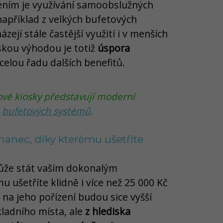
ním je využívání samoobslužných
například z velkých bufetových
zejí stále častější využití i v menších
skou výhodou je totiž
úspora
 celou řadu dalších benefitů.
é kiosky představují moderní
i
bufetových systémů
.
nanec, díky kterému ušetříte
ůže stát vaším dokonalým
ušetříte klidně i více než 25 000 Kč
na jeho pořízení budou sice vyšší
kladního místa, ale
z hlediska