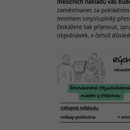
měsíčních nákladů vás bu
zaměstnanec za pokladním 
mnohem smysluplněji přesu
Dokážete tak přijmout, zpr
objednávek, v čehož důsledk