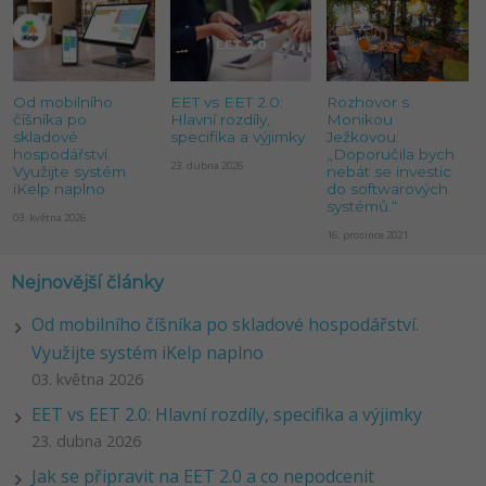
Od mobilního
EET vs EET 2.0:
Rozhovor s
číšníka po
Hlavní rozdíly,
Monikou
skladové
specifika a výjimky
Ježkovou:
hospodářství.
„Doporučila bych
23. dubna 2026
Využijte systém
nebát se investic
iKelp naplno
do softwarových
systémů.“
03. května 2026
16. prosince 2021
Nejnovější články
Od mobilního číšníka po skladové hospodářství.
Využijte systém iKelp naplno
03. května 2026
EET vs EET 2.0: Hlavní rozdíly, specifika a výjimky
23. dubna 2026
Jak se připravit na EET 2.0 a co nepodcenit