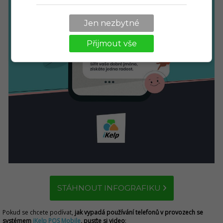
Jen nezbytné
Přijmout vše
STÁHNOUT INFOGRAFIKU
Pokud se chcete podívat,
jak vypadá používání telefonů v provozech se
systémem
iKelp POS Mobile
, pusťte si video
: