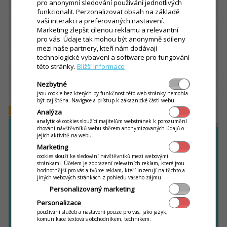
pro anonymní sledování používání jednotlivých
funkcionalit. Perzonalizovat obsah na základě
vaší interakci a preferovaných nastavení.
Marketing zlepšit cílenou reklamu a relevantní
pro vás. Údaje tak mohou být anonymně sdíleny
mezi naše partnery, kteří nám dodávají
technologické vybavení a software pro fungování
této stránky.
Bližší informace
Nezbytné
jsou cookie bez kterých by funkčnost této web stránky nemohla
být zajištěna. Navigace a přístup k zákaznické části webu.
Analýza
analytické cookies sloužící majitelům webstránek k porozumění
chování návštěvníků webu sběrem anonymizovaných údajů o
jejich aktivitě na webu.
Marketing
cookies slouží ke sledování návštěvníků mezi webovými
stránkami. Účelem je zobrazení relevatních reklam, které jsou
hodnotnější pro vás a tvůrce reklam, kteří inzerují na těchto a
jiných webových stránkách z pohledu vašeho zájmu.
Personalizovaný marketing
Personalizace
používání služeb a nastavení pouze pro vás, jako jazyk,
komunikace textová s obchodníkem, technikem.