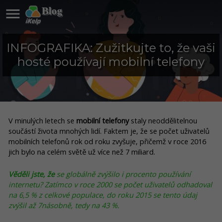

Blog
INFOGRAFIKA: Zužitkujte to, že vaši
hosté používají mobilní telefony
V minulých letech se
mobilní telefony
staly neoddělitelnou
součástí života mnohých lidí. Faktem je, že se počet uživatelů
mobilních telefonů rok od roku zvyšuje, přičemž v roce 2016
jich bylo na celém světě už více než 7 miliard.
Věděli jste, že
se globálně zvýšilo i procento používání
internetu? Zatímco v roce 2000 se počet uživatelů odhadoval
na 6,5 % z celkové populace, do roku 2015 se tento údaj
zvýšil až 7násobně, tedy na 43 %.