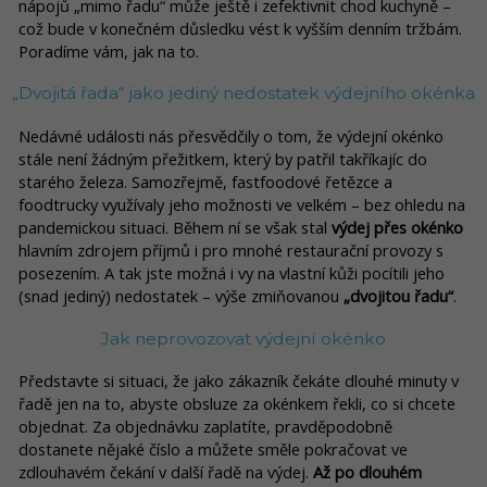
nápojů „mimo řadu“ může ještě i zefektivnit chod kuchyně –
což bude v konečném důsledku vést k vyšším denním tržbám.
Poradíme vám, jak na to.
„Dvojitá řada“ jako jediný nedostatek výdejního okénka
Nedávné události nás přesvědčily o tom, že výdejní okénko
stále není žádným přežitkem, který by patřil takříkajíc do
starého železa. Samozřejmě, fastfoodové řetězce a
foodtrucky využívaly jeho možnosti ve velkém – bez ohledu na
pandemickou situaci. Během ní se však stal
výdej přes okénko
hlavním zdrojem příjmů i pro mnohé restaurační provozy s
posezením. A tak jste možná i vy na vlastní kůži pocítili jeho
(snad jediný) nedostatek – výše zmiňovanou
„dvojitou řadu“
.
Jak neprovozovat výdejní okénko
Představte si situaci, že jako zákazník čekáte dlouhé minuty v
řadě jen na to, abyste obsluze za okénkem řekli, co si chcete
objednat. Za objednávku zaplatíte, pravděpodobně
dostanete nějaké číslo a můžete směle pokračovat ve
zdlouhavém čekání v další řadě na výdej.
Až po dlouhém