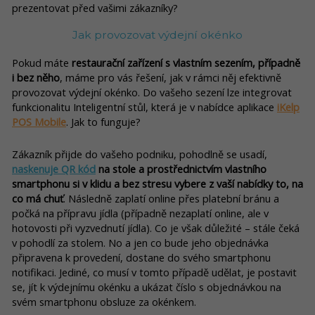
prezentovat před vašimi zákazníky?
Jak provozovat výdejní okénko
Pokud máte
restaurační zařízení s vlastním sezením, případně
i bez něho
, máme pro vás řešení, jak v rámci něj efektivně
provozovat výdejní okénko. Do vašeho sezení lze integrovat
funkcionalitu Inteligentní stůl, která je v nabídce aplikace
iKelp
POS Mobile
. Jak to funguje?
Zákazník přijde do vašeho podniku, pohodlně se usadí,
naskenuje QR kód
na stole a prostřednictvím vlastního
smartphonu si v klidu a bez stresu vybere z vaší nabídky to, na
co má chuť
. Následně zaplatí online přes platební bránu a
počká na přípravu jídla (případně nezaplatí online, ale v
hotovosti při vyzvednutí jídla). Co je však důležité – stále čeká
v pohodlí za stolem. No a jen co bude jeho objednávka
připravena k provedení, dostane do svého smartphonu
notifikaci. Jediné, co musí v tomto případě udělat, je postavit
se, jít k výdejnímu okénku a ukázat číslo s objednávkou na
svém smartphonu obsluze za okénkem.