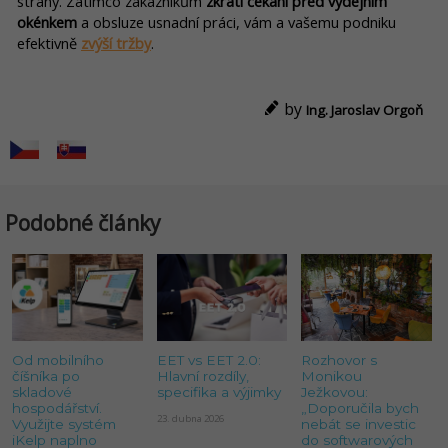
strany. Zatímco zákazníkům
zkrátí čekání před výdejním
okénkem
a obsluze usnadní práci, vám a vašemu podniku
efektivně
zvýší tržby
.
by
Ing. Jaroslav Orgoň
Podobné články
Od mobilního
EET vs EET 2.0:
Rozhovor s
číšníka po
Hlavní rozdíly,
Monikou
skladové
specifika a výjimky
Ježkovou:
hospodářství.
„Doporučila bych
23. dubna 2026
Využijte systém
nebát se investic
iKelp naplno
do softwarových