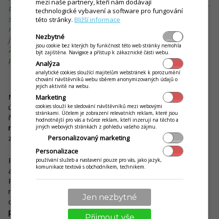
mezi naše partnery, kteří nám dodávají
tak si v provozovně už nic dalšího nedopřeje. Právě zde umí
technologické vybavení a software pro fungování
sehrát velkou roli QR kód umístěný na stole, ideálně i s
této stránky.
Bližší informace
nějakou výzvou, například „Chutnalo vám a rádi byste si
Nezbytné
ještě něco dali? Naskenujte QR kód a objednejte si.“
jsou cookie bez kterých by funkčnost této web stránky nemohla
Zákazník dostane možnost objednat si přímo z místa, kde
být zajištěna. Navigace a přístup k zákaznické části webu.
právě je, a dlouhá řada ho od další objednávky již neodradí.
Analýza
analytické cookies sloužící majitelům webstránek k porozumění
Vyšší efektivita kuchyně – vyšší tržby
chování návštěvníků webu sběrem anonymizovaných údajů o
jejich aktivitě na webu.
Následujícími slovy navážeme i na to, co jsme zmínili v samém
Marketing
úvodu tohoto článku – že objednávání jídel a nápojů „mimo
cookies slouží ke sledování návštěvníků mezi webovými
stránkami. Účelem je zobrazení relevatních reklam, které jsou
řadu“ dokáže zefektivnit chod kuchyně a umožňuje
vybavit
hodnotnější pro vás a tvůrce reklam, kteří inzerují na těchto a
několik objednávek za den, čímž se zvýší tržby
. Čím je to
jiných webových stránkách z pohledu vašeho zájmu.
způsobeno?
Personalizovaný marketing
Personalizace
Představte si situaci, kdy kuchyň začne chystat nějaké jídlo a
používání služeb a nastavení pouze pro vás, jako jazyk,
komunikace textová s obchodníkem, technikem.
až za pár minut se dozví, že si jiný zákazník objednal totéž.
Pokud si lidé objednávají postupně, jak se dostanou na řadu,
nastává určitá neefektivita v kuchyni. Pokud ale objednávky
Jen nezbytné
chodí z online objednávání přes mobil, je
velká šance, že
přijdou i dvě nebo tři objednávky na totéž jídlo v podobném
Přijmout vše