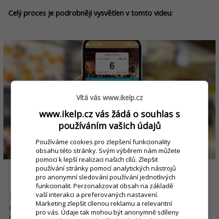
Celý proces je podrobněji vysvětlen v tomto videu:
Vítá vás www.ikelp.cz
www.ikelp.cz vás žádá o souhlas s
používáním vašich údajů
Používáme cookies pro zlepšení funkcionality
obsahu této stránky. Svým výběrem nám můžete
pomoci k lepší realizaci našich cílů. Zlepšit
používání stránky pomocí analytických nástrojů
pro anonymní sledování používání jednotlivých
funkcionalit. Perzonalizovat obsah na základě
vaší interakci a preferovaných nastavení.
T
ip pro provozovny, pro které jsou nemalé řady na
Marketing zlepšit cílenou reklamu a relevantní
objednávky denní realitou:
Stává se, že by si zákazník rád
pro vás. Údaje tak mohou být anonymně sdíleny
něco přiobjednal, ale nechce se mu opětovně vystát řada, a