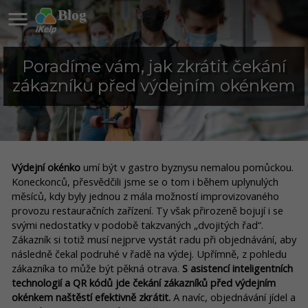

Blog
Poradíme vám, jak zkrátit čekání
zákazníků před výdejním okénkem
Výdejní okénko
umí být v gastro byznysu nemalou pomůckou.
Koneckonců, přesvědčili jsme se o tom i během uplynulých
měsíců, kdy byly jednou z mála možností improvizovaného
provozu restauračních zařízení. Ty však přirozeně bojují i se
svými nedostatky v podobě takzvaných „dvojitých řad“.
Zákazník si totiž musí nejprve vystát radu při objednávání, aby
následně čekal podruhé v řadě na výdej. Upřímně, z pohledu
zákazníka to může být pěkná otrava.
S asistencí inteligentních
technologií a QR kódů jde čekání zákazníků před výdejním
okénkem naštěstí efektivně zkrátit.
A navíc, objednávání jídel a