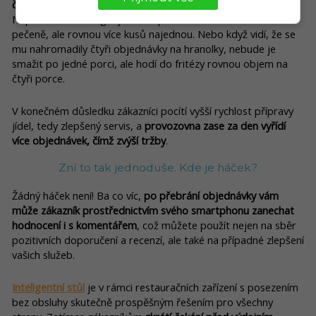
čase
. Kuchař tak může
připravovat současně více objednávek
.
Například nedá na gril jedno vepřové maso do cikánské
pečeně, ale rovnou více kusů najednou. Nebo když vidí, že se
mu nahromadily čtyři objednávky na hranolky, nebude je
smažit po jedné porci, ale hodí do fritézy rovnou objem na
čtyři porce.
V konečném důsledku zákazníci pocítí vyšší rychlost přípravy
jídel, tedy zlepšený servis, a
provozovna zase za den vyřídí
více objednávek, čímž zvýší tržby
.
Zní to tak jednoduše. Kde je háček?
Žádný háček není! Ba co víc,
po přebrání objednávky vám
může zákazník prostřednictvím svého smartphonu zanechat
hodnocení i s komentářem
, což můžete použít nejen na sběr
pozitivních doporučení a recenzí, ale také na případné zlepšení
vašich služeb.
Inteligentní stůl
je v rámci restauračních zařízení s posezením
bez obsluhy skutečně prospěšným řešením pro všechny