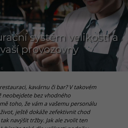
rační systém velikosti a
vaší provozovny
restauraci, kavárnu či bar? V takovém
už neobejdete bez vhodného
omě toho, že vám a vašemu personálu
vot, ještě dokáže zefektivnit chod
ak navýšit tržby. Jak ale zvolit ten