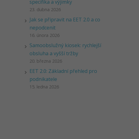
specifika a výjimky
23. dubna 2026
Jak se připravit na EET 2.0 a co
nepodcenit
16. února 2026
Samoobslužný kiosek: rychlejší
obsluha a vyšší tržby
20. března 2026
EET 2.0: Základní přehled pro
podnikatele
15. ledna 2026