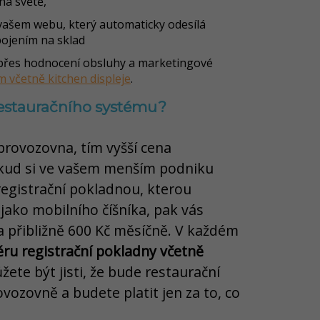
na světě,
ašem webu, který automaticky odesílá
ojením na sklad
přes hodnocení obsluhy a marketingové
 včetně kitchen displeje
.
restauračního systému?
 provozovna, tím vyšší cena
kud si ve vašem menším podniku
registrační pokladnou, kterou
 jako mobilního číšníka, pak vás
a přibližně 600 Kč měsíčně. V každém
ěru registrační pokladny včetně
ůžete být jisti, že bude restaurační
ovozovně a budete platit jen za to, co