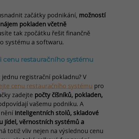
 usnadnit začátky podnikání,
možností
onájem
pokladen včetně
síte tak zpočátku řešit finančně
o systému a softwaru.
 si cenu restauračního systému
 jednu registrační pokladnu? V
ejte cenu restauračního systému
pro
ačky zadejte
počty číšníků, pokladen,
 odpovídají vašemu podniku. A
dnění
inteligentních stolů, skladové
u jídel, věrnostních systémů a
má totiž vliv nejen na výslednou cenu