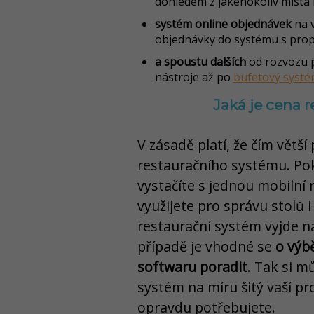
dohledem z jakéhokoliv místa 
systém online objednávek
na v
objednávky do systému s prop
a spoustu dalších
od rozvozu 
nástroje až po
bufetový systém
Jaká je cena 
V zásadě platí, že čím větší
restauračního systému. Po
vystačíte s jednou mobilní 
využijete pro správu stolů i
restaurační systém vyjde n
případě je vhodné se
o výb
softwaru poradit
. Tak si m
systém na míru šitý vaší pr
opravdu potřebujete.