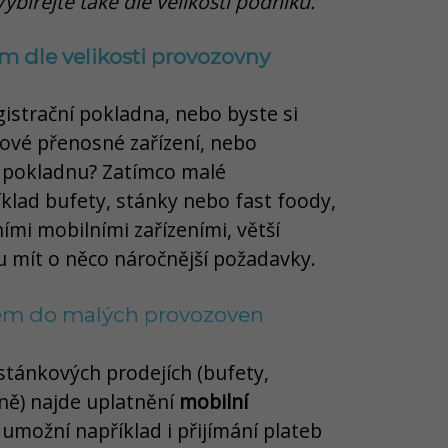
bírejte také dle velikosti podniku.
m dle velikosti provozovny
istrační pokladna, nebo byste si
kové přenosné zařízení, nebo
í pokladnu? Zatímco malé
klad bufety, stánky nebo fast foody,
ními mobilními zařízeními, větší
 mít o něco náročnější požadavky.
tém do malých provozoven
tánkových prodejích (bufety,
ně) najde uplatnění
mobilní
á umožní například i přijímání plateb