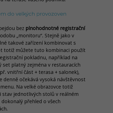
ém do velkých provozoven
obejdou bez
plnohodnotné registrační
podobu „monitoru“. Stejně jako v
dné takové zařízení kombinovat s
 totiž můžete tuto kombinaci použít
egistrační pokladnu, například na
 set platný zejména v restauracích
ř. vnitřní část + terasa + salonek),
se denně očekává vysoká návštěvnost
menu. Na velké obrazovce totiž
 stav jednotlivých stolů v reálném
 dokonalý přehled o všech
ách.