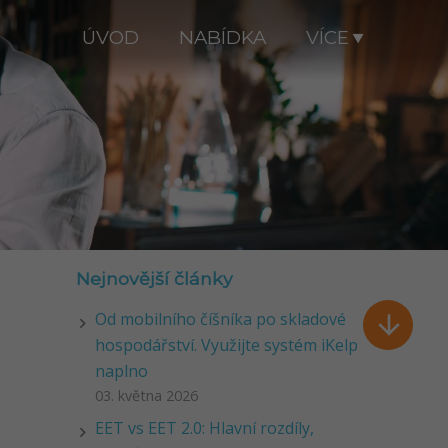
ÚVOD
NABÍDKA
VÍCE
Nejnovější články
Od mobilního číšníka po skladové

hospodářství. Využijte systém iKelp
naplno
03. května 2026
EET vs EET 2.0: Hlavní rozdíly,