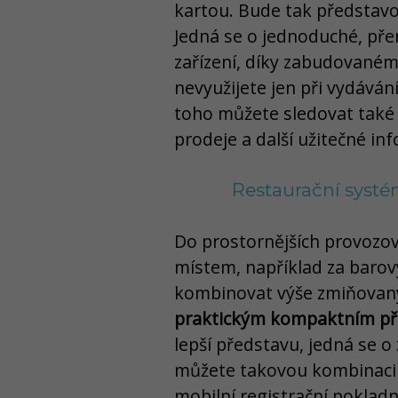
kartou. Bude tak představo
Jedná se o jednoduché, př
zařízení, díky zabudované
nevyužijete jen při vydává
toho můžete sledovat také 
prodeje a další užitečné in
Restaurační systé
Do prostornějších provozove
místem, například za baro
kombinovat výše zmiňovaný
praktickým kompaktním př
lepší představu, jedná se o 
můžete takovou kombinaci 
mobilní registrační poklad