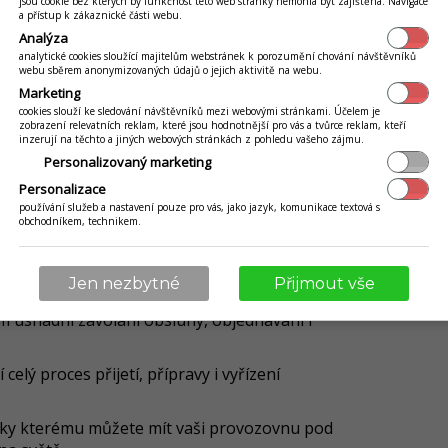
jsou cookie bez kterých by funkčnost této web stránky nemohla být zajištěna. Navigace
a přístup k zákaznické části webu.
Analýza
analytické cookies sloužící majitelům webstránek k porozumění chování návštěvníků
webu sběrem anonymizovaných údajů o jejich aktivitě na webu.
Marketing
cookies slouží ke sledování návštěvníků mezi webovými stránkami. Účelem je
ěl restaurační systém mít?
zobrazení relevatních reklam, které jsou hodnotnější pro vás a tvůrce reklam, kteří
inzerují na těchto a jiných webových stránkách z pohledu vašeho zájmu.
Personalizovaný marketing
aurační systém nemusí mít jen
Personalizace
y určené k evidenci tržeb. Důkazem
používání služeb a nastavení pouze pro vás, jako jazyk, komunikace textová s
obchodníkem, technikem.
auraci, kavárnu či bar
, který
ktických a moderních funkcí:
Jen nezbytné
Přijmout vše
m usnadní zavolání obsluhy, objednávání i
í celý proces přijetí, přípravy i vyřízení
díky kterému můžete mít vaši provozovnu pod