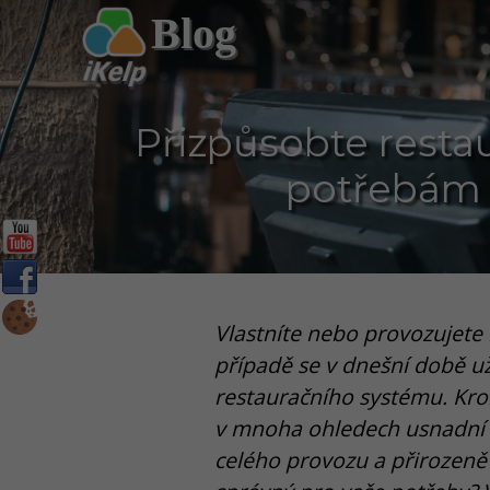
Blog
Přizpůsobte restau
potřebám 
Vlastníte nebo provozujete 
případě se v dnešní době 
restauračního systému. Kr
v mnoha ohledech usnadní ži
celého provozu a přirozeně t