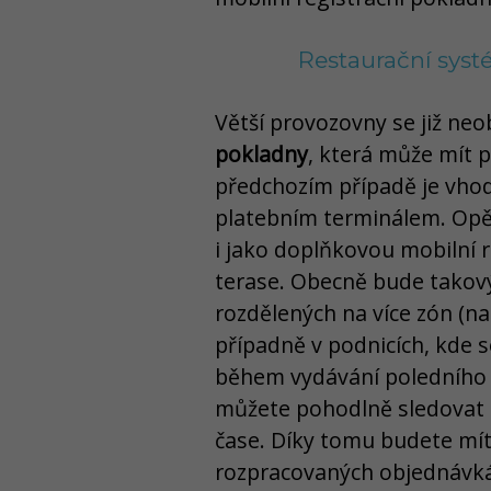
Restaurační syst
Větší provozovny se již ne
pokladny
, která může mít 
předchozím případě je vho
platebním terminálem. Opět
i jako doplňkovou mobilní r
terase. Obecně bude takový
rozdělených na více zón (nap
případně v podnicích, kde 
během vydávání poledního 
můžete pohodlně sledovat i
čase. Díky tomu budete mít
rozpracovaných objednávk