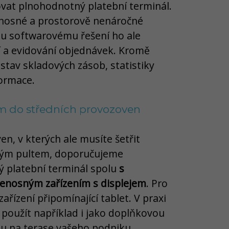
vat plnohodnotný platební terminál.
enosné a prostorově nenáročné
mu softwarovému řešení ho ale
ní a evidování objednávek. Kromě
stav skladových zásob, statistiky
formace.
m do středních provozoven
n, v kterých ale musíte šetřit
vým pultem, doporučujeme
 platební terminál spolu
s
enosným zařízením s displejem
. Pro
zařízení připomínající tablet. V praxi
použít například i jako doplňkovou
nu na terase vašeho podniku.