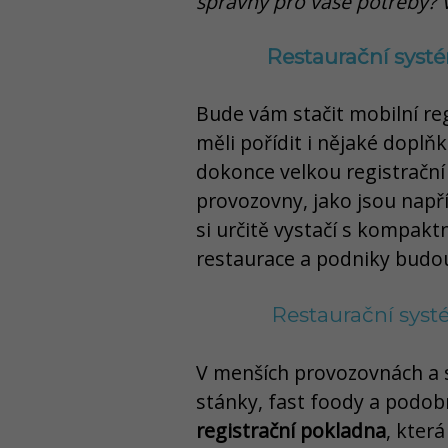
správný pro vaše potřeby? Vy
Restaurační systé
Bude vám stačit mobilní reg
měli pořídit i nějaké doplň
dokonce velkou registračn
provozovny, jako jsou napří
si určitě vystačí s kompakt
restaurace a podniky budou
Restaurační sys
V menších provozovnách a s
stánky, fast foody a podob
registrační pokladna
, kter