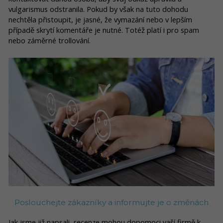
vulgarismus odstranila. Pokud by však na tuto dohodu
nechtěla přistoupit, je jasné, že vymazání nebo v lepším
případě skrytí komentáře je nutné. Totéž platí i pro spam
nebo záměrné trollování.
Poslouchejte zákazníky a informujte je o změnách
Jak jsme již napsali, recenze mohou dopomoci vaší firmě k