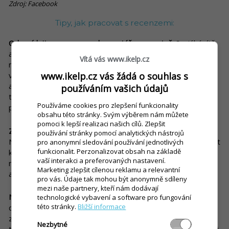
Zdroj: Facebook
Tipy, jak pracovat s recenzemi:
Odpovídejte na recenze a komentáře promptně.
Sociální sítě
a stránky často a pravidelně prohlížejte, zda se na nich
Vítá vás www.ikelp.cz
neobjevily nějaké komentáře nebo zprávy. U pozitivní zpětné
vazby sice pozdější odpověď neuškodí, negativní recenze je
www.ikelp.cz vás žádá o souhlas s
ale potřeba řešit co nejdříve a neoddalovat komunikaci. To
používáním vašich údajů
totiž vrhá špatné světlo na vaši firmu jak před aktuálními, tak
Používáme cookies pro zlepšení funkcionality
před potenciálními zákazníky.
obsahu této stránky. Svým výběrem nám můžete
pomoci k lepší realizaci našich cílů. Zlepšit
Za žádných okolností neignorujte negativní zpětnou vazbu.
používání stránky pomocí analytických nástrojů
Neskrývejte se před negativními zprávami. Snažte se je vyřešit
pro anonymní sledování používání jednotlivých
funkcionalit. Perzonalizovat obsah na základě
ke spokojenosti zákazníka. Ostatní lidé tak uvidí, že vám na
vaší interakci a preferovaných nastavení.
názoru vašich zákazníků záleží a nebojíte se zabojovat o to,
Marketing zlepšit cílenou reklamu a relevantní
aby vás navštívili i v budoucnosti.
pro vás. Údaje tak mohou být anonymně sdíleny
mezi naše partnery, kteří nám dodávají
Nepouštějte se do hádky se svými zákazníky.
Další, nepříliš
technologické vybavení a software pro fungování
této stránky.
Bližší informace
doporučená cesta, jak komunikovat s nespokojeným
zákazníkem, je pouštět se s ním do výměny názorů. Ta se
Nezbytné