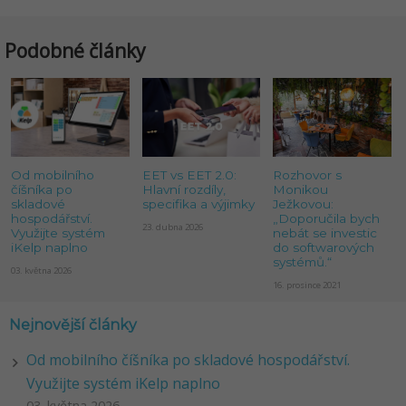
Podobné články
Od mobilního
EET vs EET 2.0:
Rozhovor s
číšníka po
Hlavní rozdíly,
Monikou
skladové
specifika a výjimky
Ježkovou:
hospodářství.
„Doporučila bych
23. dubna 2026
Využijte systém
nebát se investic
iKelp naplno
do softwarových
systémů.“
03. května 2026
16. prosince 2021
Nejnovější články
Od mobilního číšníka po skladové hospodářství.
Využijte systém iKelp naplno
03. května 2026