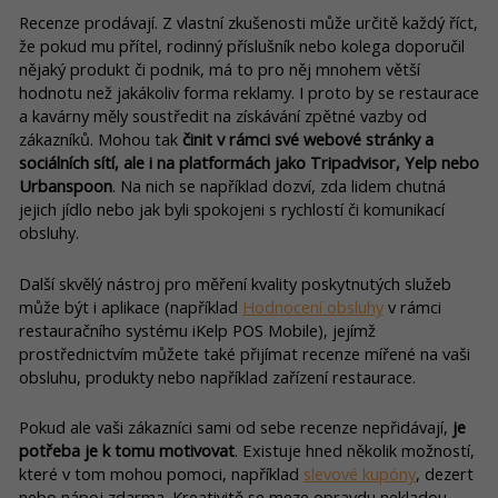
Recenze prodávají. Z vlastní zkušenosti může určitě každý říct,
že pokud mu přítel, rodinný příslušník nebo kolega doporučil
nějaký produkt či podnik, má to pro něj mnohem větší
hodnotu než jakákoliv forma reklamy. I proto by se restaurace
a kavárny měly soustředit na získávání zpětné vazby od
zákazníků. Mohou tak
činit v rámci své webové stránky a
sociálních sítí, ale i na platformách jako Tripadvisor, Yelp nebo
Urbanspoon
. Na nich se například dozví, zda lidem chutná
jejich jídlo nebo jak byli spokojeni s rychlostí či komunikací
obsluhy.
Další skvělý nástroj pro měření kvality poskytnutých služeb
může být i aplikace (například
Hodnocení obsluhy
v rámci
restauračního systému iKelp POS Mobile), jejímž
prostřednictvím můžete také přijímat recenze mířené na vaši
obsluhu, produkty nebo například zařízení restaurace.
Pokud ale vaši zákazníci sami od sebe recenze nepřidávají,
je
potřeba je k tomu motivovat
. Existuje hned několik možností,
které v tom mohou pomoci, například
slevové kupóny
, dezert
nebo nápoj zdarma. Kreativitě se meze opravdu nekladou.