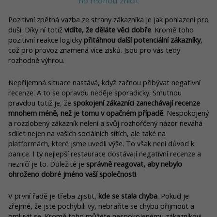
ho mohou zničit
Pozitivní zpětná vazba ze strany zákazníka je jak pohlazení pro
duši. Díky ní totiž
vidíte, že děláte věci dobře
. Kromě toho
pozitivní reakce logicky
přitáhnou další potenciální zákazníky
,
což pro provoz znamená více zisků. Jsou pro vás tedy
rozhodně výhrou.
Nepříjemná situace nastává, když začnou přibývat negativní
recenze. A to se opravdu neděje sporadicky. Smutnou
pravdou totiž je, že
spokojení zákazníci zanechávají recenze
mnohem méně, než je tomu v opačném případě
. Nespokojený
a rozzlobený zákazník nelení a svůj rozhořčený názor neváhá
sdílet nejen na vašich sociálních sítích, ale také na
platformách, které jsme uvedli výše. To však není důvod k
panice. I ty nejlepší restaurace dostávají negativní recenze a
nezničí je to. Důležité je
správně reagovat, aby nebylo
ohroženo dobré jméno vaší společnosti
.
V první řadě je třeba zjistit,
kde se stala chyba
. Pokud je
zřejmé, že jste pochybili vy, nebraňte se chybu přijmout a
omluvit se. Kromě toho můžete nespokojenému zákazníkovi