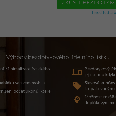
ZKUSIT BEZDOTYK
hned teď a b
Výhody bezdotykového jídelního lístku
ní
. Minimalizace fyzického
Bezdotykový jíde
devices
jej mohou kdykol
 nabídku
ve svém mobilu.
Slevové kupóny
local_offer
k opakovaným n
snížení počet úkonů, které
Možnost
rozšíř
psychology
doplňkovým mod