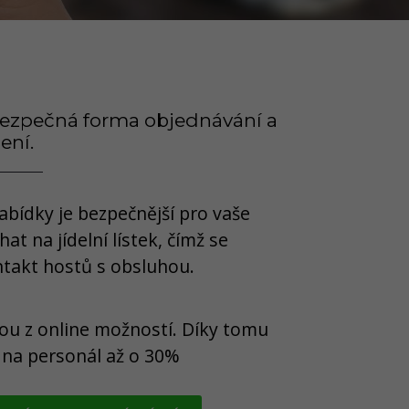
e bezpečná forma objednávání a
ení.
abídky je bezpečnější pro vaše
t na jídelní lístek, čímž se
ntakt hostů s obsluhou.
ou z online možností. Díky tomu
 na personál až o 30%