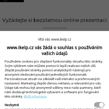
Vyžádejte si bezplatnou online prezentaci
o email, zavoláme vám a domluvíme si termín
onl
Vítá vás www.ikelp.cz
vat a zodpoví všechny vaše otázky nebo prověří,
www.ikelp.cz vás žádá o souhlas s používáním
dné
pro vaši provozovnu a co získáte jeho použív
vašich údajů
Používáme cookies pro zlepšení funkcionality obsahu této stránky.
Svým výběrem nám můžete pomoci k lepší realizaci našich cílů.
CHCI PREZENTACI
Zlepšit používání stránky pomocí analytických nástrojů pro
ZDARMA
anonymní sledování používání jednotlivých funkcionalit.
Perzonalizovat obsah na základě vaší interakci a preferovaných
nastavení. Marketing zlepšit cílenou reklamu a relevantní pro vás.
Údaje tak mohou být anonymně sdíleny mezi naše partnery, kteří
nám dodávají technologické vybavení a software pro fungování
této stránky.
Bližší informace
Aktivace a zveřejnění na několik kliknutí
Nezbytné