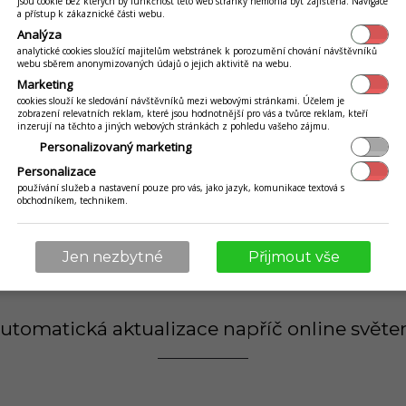
jsou cookie bez kterých by funkčnost této web stránky nemohla být zajištěna. Navigace
a přístup k zákaznické části webu.
Analýza
analytické cookies sloužící majitelům webstránek k porozumění chování návštěvníků
ístek vestavěnou funkcionalitou
webu sběrem anonymizovaných údajů o jejich aktivitě na webu.
nepotřebujete již znovu "někam"
Marketing
cookies slouží ke sledování návštěvníků mezi webovými stránkami. Účelem je
tku. Tyto položky již máte nahrané
zobrazení relevatních reklam, které jsou hodnotnější pro vás a tvůrce reklam, kteří
inzerují na těchto a jiných webových stránkách z pohledu vašeho zájmu.
 rozhodnete, které z nich chcete
Personalizovaný marketing
dně je oživit hezkou fotkou.
Personalizace
používání služeb a nastavení pouze pro vás, jako jazyk, komunikace textová s
obchodníkem, technikem.
Jen nezbytné
Přijmout vše
utomatická aktualizace napříč online svět