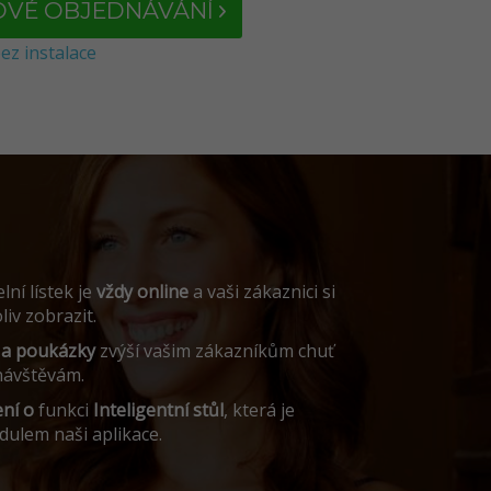
OVÉ OBJEDNÁVÁNÍ
ez instalace
lní lístek je
vždy online
a vaši zákaznici si
iv zobrazit.
 a poukázky
zvýší vašim zákazníkům chuť
ávštěvám.
ení o
funkci
Inteligentní stůl
, která je
ulem naši aplikace.