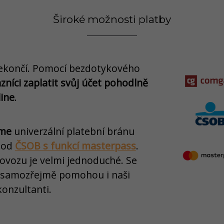
Široké možnosti platby
nekončí. Pomocí bezdotykového
níci zaplatit svůj účet pohodlně
line
.
eme
univerzální platební bránu
 od
ČSOB s funkcí masterpass
.
ovozu je velmi jednoduché. Se
 samozřejmě pomohou i naši
konzultanti.