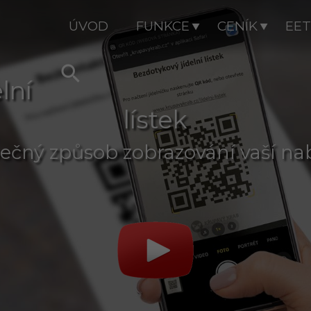
ÚVOD
FUNKCE
CENÍK
EET

lní
lístek
ečný způsob zobrazování vaší na