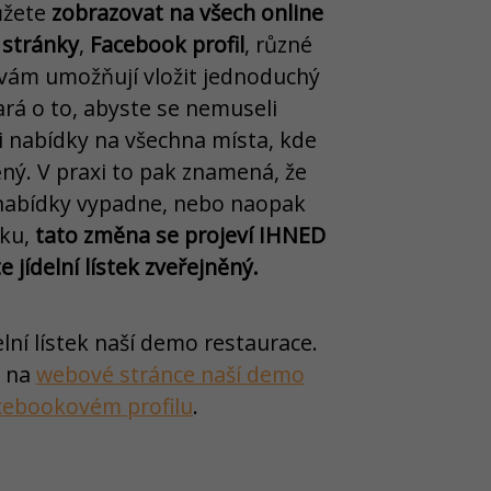
žete
zobrazovat na všech online
stránky
,
Facebook profil
, různé
é vám umožňují vložit jednoduchý
rá o to, abyste se nemuseli
i nabídky na všechna místa, kde
něný. V praxi to pak znamená, že
nabídky vypadne, nebo naopak
ku,
tato změna se projeví IHNED
 jídelní lístek zveřejněný.
lní lístek naší demo restaurace.
t na
webové stránce naší demo
cebookovém profilu
.