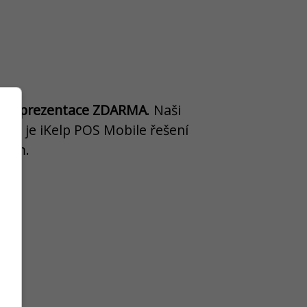
ine prezentace ZDARMA
. Naši
 zda je iKelp POS Mobile
řešení
áním.