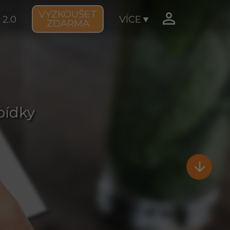
VYZKOUŠET

 2.0
VÍCE
ZDARMA
bídky
