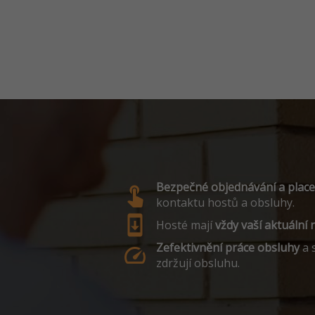
Bezpečné objednávání a place
touch_app
kontaktu hostů a obsluhy.
system_update
Hosté mají
vždy vaší aktuální
Zefektivnění práce obsluhy
a 
speed
zdržují obsluhu.