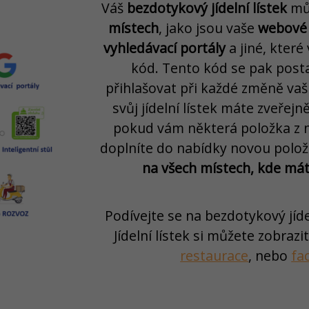
Váš
bezdotykový jídelní lístek
mů
místech
, jako jsou vaše
webové 
vyhledávací portály
a jiné, kter
kód. Tento kód se pak posta
přihlašovat při každé změně vaš
svůj jídelní lístek máte zveřej
pokud vám některá položka z 
doplníte do nabídky novou polož
na všech místech, kde máte
Podívejte se na bezdotykový jíde
Jídelní lístek si můžete zobrazi
restaurace
, nebo
fa