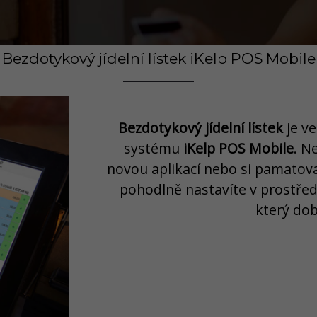
Bezdotykový jídelní lístek iKelp POS Mobile
Bezdotykový jídelní lístek
je v
systému
iKelp POS Mobile
. N
novou aplikací nebo si pamatovat
pohodlně nastavíte v prostře
který dob